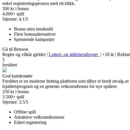
enkel registreringsprosess med ett klikk.
500 kr i bonus
4.000+ spill
Stjerner: 4.1/5
Bonus uten innskudd
Flere bonusalternativer
Spennende kampanjer
Gå til Betsson
Regler og vilkår gjelder |
Lotteri- og stiftelsestilsynet
| +18 år | Rekla
5
freshbet
God kundestøtte
Freshbet er en moderne betting-plattform som tilbyr et bredt utvalg av 
lojalitetsprogram og en generøs velkomstbonus for nye spillere.
250 kr i bonus
3.500+ spill
Stjerner: 3.5/5
Offline spill
Attraktive velkomstbonuser
Enkel registrering