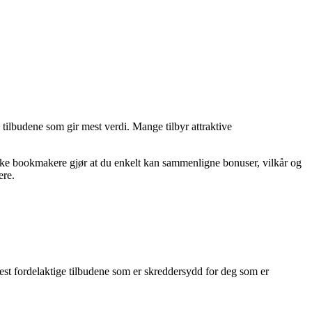
tilbudene som gir mest verdi. Mange tilbyr attraktive
e bookmakere gjør at du enkelt kan sammenligne bonuser, vilkår og
ere.
mest fordelaktige tilbudene som er skreddersydd for deg som er