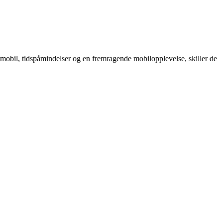
 mobil, tidspåmindelser og en fremragende mobilopplevelse, skiller de