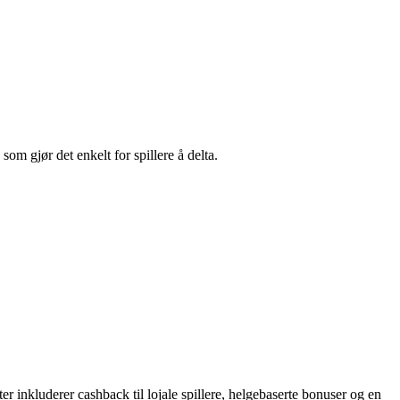
som gjør det enkelt for spillere å delta.
er inkluderer cashback til lojale spillere, helgebaserte bonuser og en