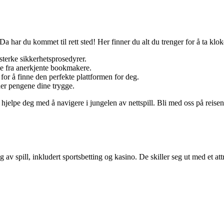
 Da har du kommet til rett sted! Her finner du alt du trenger for å ta klo
 sterke sikkerhetsprosedyrer.
ne fra anerkjente bookmakere.
 for å finne den perfekte plattformen for deg.
er pengene dine trygge.
 hjelpe deg med å navigere i jungelen av nettspill. Bli med oss på reise
 av spill, inkludert sportsbetting og kasino. De skiller seg ut med et att