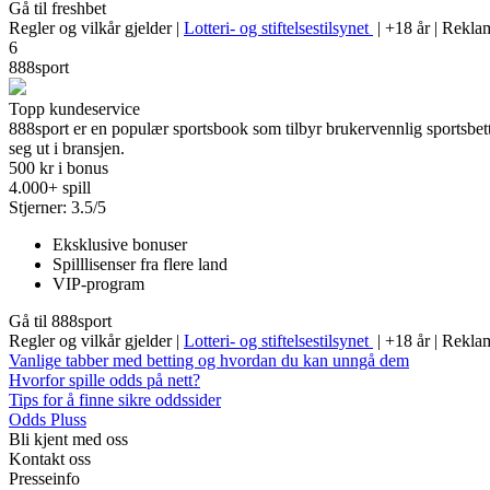
Gå til freshbet
Regler og vilkår gjelder |
Lotteri- og stiftelsestilsynet
| +18 år | Rekla
6
888sport
Topp kundeservice
888sport er en populær sportsbook som tilbyr brukervennlig sportsbet
seg ut i bransjen.
500 kr i bonus
4.000+ spill
Stjerner: 3.5/5
Eksklusive bonuser
Spilllisenser fra flere land
VIP-program
Gå til 888sport
Regler og vilkår gjelder |
Lotteri- og stiftelsestilsynet
| +18 år | Rekla
Vanlige tabber med betting og hvordan du kan unngå dem
Hvorfor spille odds på nett?
Tips for å finne sikre oddssider
Odds Pluss
Bli kjent med oss
Kontakt oss
Presseinfo