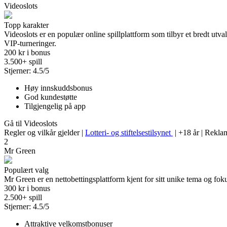
Videoslots
Topp karakter
Videoslots er en populær online spillplattform som tilbyr et bredt utvalg
VIP-turneringer.
200 kr i bonus
3.500+ spill
Stjerner: 4.5/5
Høy innskuddsbonus
God kundestøtte
Tilgjengelig på app
Gå til Videoslots
Regler og vilkår gjelder |
Lotteri- og stiftelsestilsynet
| +18 år | Rekla
2
Mr Green
Populært valg
Mr Green er en nettobettingsplattform kjent for sitt unike tema og foku
300 kr i bonus
2.500+ spill
Stjerner: 4.5/5
Attraktive velkomstbonuser