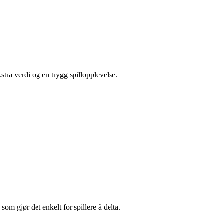
stra verdi og en trygg spillopplevelse.
som gjør det enkelt for spillere å delta.