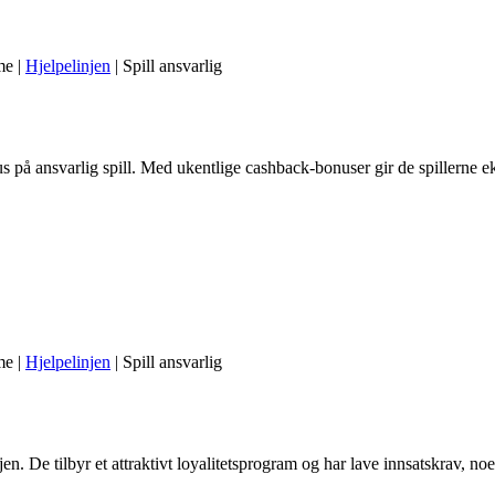
me |
Hjelpelinjen
| Spill ansvarlig
s på ansvarlig spill. Med ukentlige cashback-bonuser gir de spillerne ek
me |
Hjelpelinjen
| Spill ansvarlig
. De tilbyr et attraktivt loyalitetsprogram og har lave innsatskrav, noe 