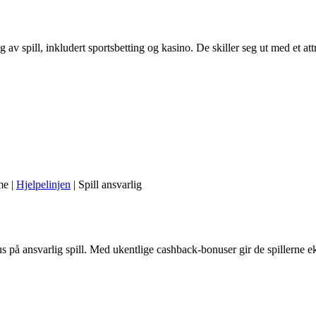
 av spill, inkludert sportsbetting og kasino. De skiller seg ut med et att
me |
Hjelpelinjen
| Spill ansvarlig
s på ansvarlig spill. Med ukentlige cashback-bonuser gir de spillerne ek