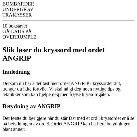
BOMBARDER
UNDERGRAV
TRAKASSER
10 bokstaver
GÅ LAUS PÅ
OVERRUMPLE
Slik løser du kryssord med ordet
ANGRIP
Innledning
Dersom du har sittet fast med ordet ANGRIP i kryssordet ditt,
trenger du ikke fortvile. Vi skal nå gi deg noen nyttige tips og
teknikker som kan hjelpe deg med å løse kryssordgåten.
Betydning av ANGRIP
Det første du bør gjøre når du står fast med et ord i kryssordet er å se
på betydningen av ordet. Ordet ANGRIP kan ha flere betydninger,
blant annet: