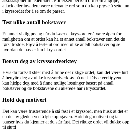
assosiasjoner til ledetråden. For eksempel kan ord som angripe,
attack eller invadere være relevante ord som du kan prøve å sette inn
i kryssordet for å se om de passer.
Test ulike antall bokstaver
Et annet viktig poeng når du løser et kryssord er å være åpen for
muligheten om at ordet kan ha et annet antall bokstaver enn det du
først trodde. Prøv å teste ut ord med ulike antall bokstaver og se
hvordan de passer inn i kryssordet.
Benytt deg av kryssordverktøy
Hvis du fortsatt sliter med å finne det riktige ordet, kan det være lurt
å benytte deg av ulike kryssordverktøy på nett. Disse verktøyene
kan hjelpe deg med å finne mulige løsninger basert på antall
bokstaver og de bokstavene du allerede har i kryssordet.
Hold deg motivert
Det kan være frustrerende å stå fast i et kryssord, men husk at det er
en del av gleden ved å løse oppgaven. Hold deg motivert og ta
pauser hvis du kjenner at du står fast. Det riktige ordet vil dukke opp
til slutt!