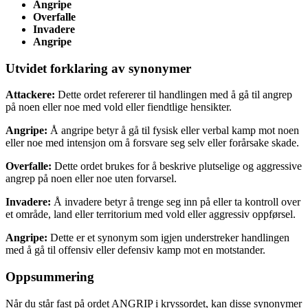
Angripe
Overfalle
Invadere
Angripe
Utvidet forklaring av synonymer
Attackere:
Dette ordet refererer til handlingen med å gå til angrep
på noen eller noe med vold eller fiendtlige hensikter.
Angripe:
Å angripe betyr å gå til fysisk eller verbal kamp mot noen
eller noe med intensjon om å forsvare seg selv eller forårsake skade.
Overfalle:
Dette ordet brukes for å beskrive plutselige og aggressive
angrep på noen eller noe uten forvarsel.
Invadere:
Å invadere betyr å trenge seg inn på eller ta kontroll over
et område, land eller territorium med vold eller aggressiv oppførsel.
Angripe:
Dette er et synonym som igjen understreker handlingen
med å gå til offensiv eller defensiv kamp mot en motstander.
Oppsummering
Når du står fast på ordet ANGRIP i kryssordet, kan disse synonymer