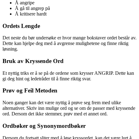
Å angripe
Å gå til angrep på
Å kritisere hardt
Ordets Lengde
Det neste du bør undersøke er hvor mange bokstaver ordet består av.
Dette kan hjelpe deg med å avgrense mulighetene og finne riktig
løsning.
Bruk av Kryssende Ord
Et nyttig triks er å se på de ordene som krysser ANGRIP. Dette kan
gi deg hint og ledetråder til å finne riktig svar.
Prøv og Feil Metoden
Noen ganger kan det være nyttig å prøve seg frem med ulike
alternativer. Skriv inn mulige ord og se om de passer med kryssende
ord. Dersom det ikke stemmer, prøv med et annet ord.
Ordbøker og Synonymordbøker
Dersom du fortsatt sliter med å løse kryssordet, kan det være lurt å