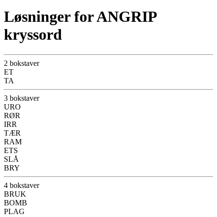
Løsninger for ANGRIP
kryssord
2 bokstaver
ET
TA
3 bokstaver
URO
RØR
IRR
TÆR
RAM
ETS
SLÅ
BRY
4 bokstaver
BRUK
BOMB
PLAG