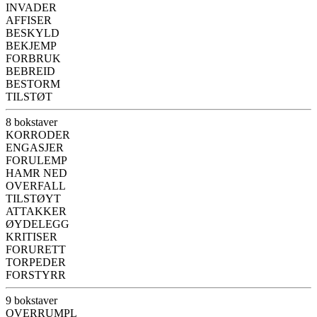
INVADER
AFFISER
BESKYLD
BEKJEMP
FORBRUK
BEBREID
BESTORM
TILSTØT
8 bokstaver
KORRODER
ENGASJER
FORULEMP
HAMR NED
OVERFALL
TILSTØYT
ATTAKKER
ØYDELEGG
KRITISER
FORURETT
TORPEDER
FORSTYRR
9 bokstaver
OVERRUMPL