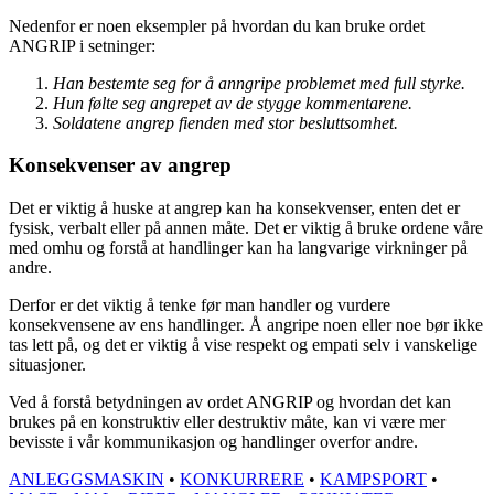
Nedenfor er noen eksempler på hvordan du kan bruke ordet
ANGRIP i setninger:
Han bestemte seg for å anngripe problemet med full styrke.
Hun følte seg angrepet av de stygge kommentarene.
Soldatene angrep fienden med stor besluttsomhet.
Konsekvenser av angrep
Det er viktig å huske at angrep kan ha konsekvenser, enten det er
fysisk, verbalt eller på annen måte. Det er viktig å bruke ordene våre
med omhu og forstå at handlinger kan ha langvarige virkninger på
andre.
Derfor er det viktig å tenke før man handler og vurdere
konsekvensene av ens handlinger. Å angripe noen eller noe bør ikke
tas lett på, og det er viktig å vise respekt og empati selv i vanskelige
situasjoner.
Ved å forstå betydningen av ordet ANGRIP og hvordan det kan
brukes på en konstruktiv eller destruktiv måte, kan vi være mer
bevisste i vår kommunikasjon og handlinger overfor andre.
ANLEGGSMASKIN
•
KONKURRERE
•
KAMPSPORT
•