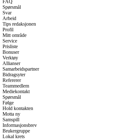
FAQ
Spørsmål
Svar
Arbeid
Tips redaksjonen
Profil
Mitt område
Service
Prisliste
Bonuser
Verktøy
Allianser
Samarbeidspartner
Bidragsyter
Refererer
Teammedlem
Mediekontakt
Spørsmål
Følge
Hold kontakten
Motta ny
Samspill
Informasjonsbrev
Brukergruppe
Lokal krets