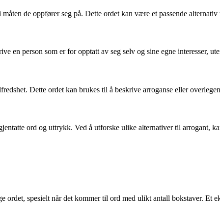
måten de oppfører seg på. Dette ordet kan være et passende alternativ t
e en person som er for opptatt av seg selv og sine egne interesser, uten
redshet. Dette ordet kan brukes til å beskrive arroganse eller overlege
tatte ord og uttrykk. Ved å utforske ulike alternativer til arrogant, ka
tige ordet, spesielt når det kommer til ord med ulikt antall bokstaver. 