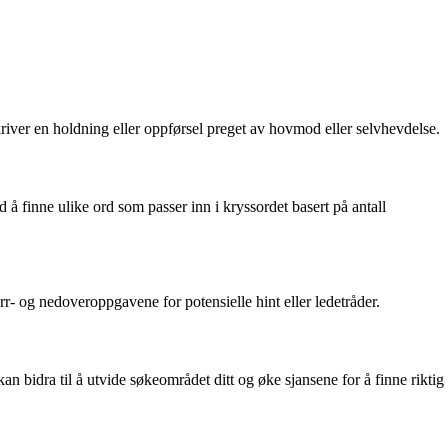
er en holdning eller oppførsel preget av hovmod eller selvhevdelse.
 å finne ulike ord som passer inn i kryssordet basert på antall
- og nedoveroppgavene for potensielle hint eller ledetråder.
bidra til å utvide søkeområdet ditt og øke sjansene for å finne riktig