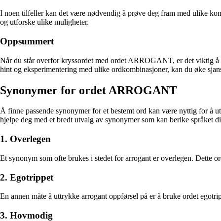
I noen tilfeller kan det være nødvendig å prøve deg fram med ulike kom
og utforske ulike muligheter.
Oppsummert
Når du står overfor kryssordet med ordet ARROGANT, er det viktig å væ
hint og eksperimentering med ulike ordkombinasjoner, kan du øke sjanse
Synonymer for ordet ARROGANT
Å finne passende synonymer for et bestemt ord kan være nyttig for å utv
hjelpe deg med et bredt utvalg av synonymer som kan berike språket dit
1. Overlegen
Et synonym som ofte brukes i stedet for arrogant er overlegen. Dette or
2. Egotrippet
En annen måte å uttrykke arrogant oppførsel på er å bruke ordet egotripp
3. Hovmodig