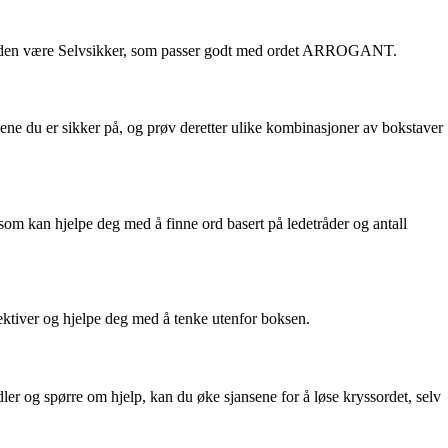
ledetråden være Selvsikker, som passer godt med ordet ARROGANT.
avene du er sikker på, og prøv deretter ulike kombinasjoner av bokstaver
 som kan hjelpe deg med å finne ord basert på ledetråder og antall
pektiver og hjelpe deg med å tenke utenfor boksen.
er og spørre om hjelp, kan du øke sjansene for å løse kryssordet, selv