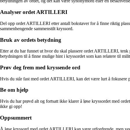
betydningen av ordet, og det kan være synonymord eller en beskrivelse 
Analyser ordet ARTILLERI
Del opp ordet ARTILLERI etter antall bokstaver for å finne riktig plass
sammenhengende sammenstilt kryssord.
Bruk av ordets betydning
Etter at du har funnet ut hvor du skal plassere ordet ARTILLERI, tenk p
betydningen til å finne mulige hint i kryssordet som kan relatere til mili
Prøv deg frem med kryssende ord
Hvis du står fast med ordet ARTILLERI, kan det være lurt å fokusere p
Be om hjelp
Hvis du har prøvd alt og fortsatt ikke klarer å løse kryssordet med orde
ikke gi opp!
Oppsummert
Å løse kryssord med ordet ARTILLERI kan være utfordrende, men ved å fø