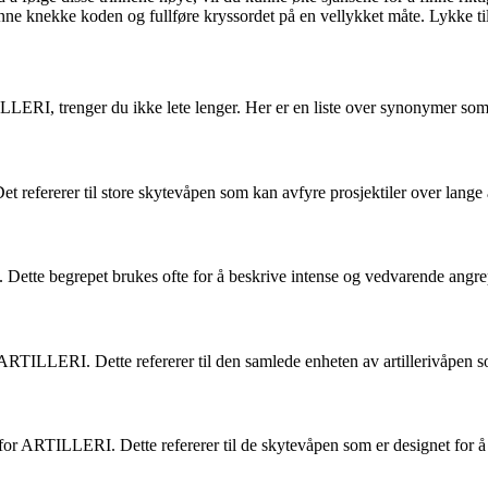
nne knekke koden og fullføre kryssordet på en vellykket måte. Lykke ti
 ARTILLERI, trenger du ikke lete lenger. Her er en liste over synonymer 
refererer til store skytevåpen som kan avfyre prosjektiler over lange 
ette begrepet brukes ofte for å beskrive intense og vedvarende angr
r ARTILLERI. Dette refererer til den samlede enheten av artillerivåpen s
or ARTILLERI. Dette refererer til de skytevåpen som er designet for å 