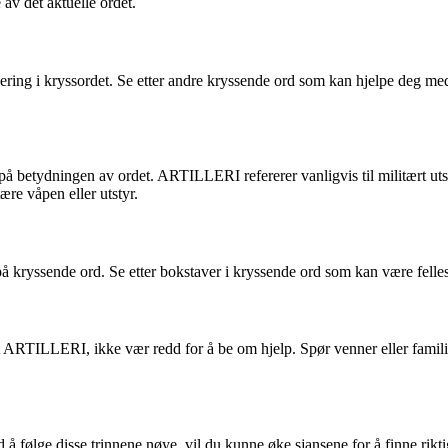
av det aktuelle ordet.
ering i kryssordet. Se etter andre kryssende ord som kan hjelpe deg med
å betydningen av ordet. ARTILLERI refererer vanligvis til militært utst
tære våpen eller utstyr.
å kryssende ord. Se etter bokstaver i kryssende ord som kan være felle
t ARTILLERI, ikke vær redd for å be om hjelp. Spør venner eller familie o
lge disse trinnene nøye, vil du kunne øke sjansene for å finne riktig 