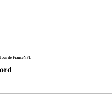
Tour de France
NFL
sord