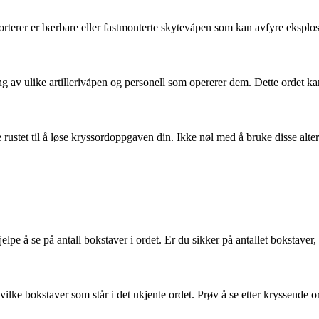
terer er bærbare eller fastmonterte skytevåpen som kan avfyre eksplosi
ling av ulike artillerivåpen og personell som opererer dem. Dette orde
t til å løse kryssordoppgaven din. Ikke nøl med å bruke disse alternat
elpe å se på antall bokstaver i ordet. Er du sikker på antallet bokstaver, 
ilke bokstaver som står i det ukjente ordet. Prøv å se etter kryssende o