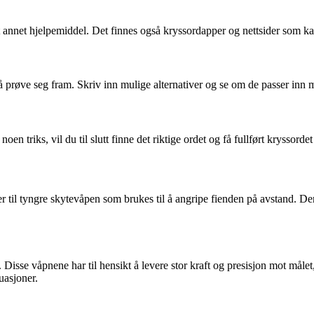
et annet hjelpemiddel. Det finnes også kryssordapper og nettsider som ka
 å prøve seg fram. Skriv inn mulige alternativer og se om de passer inn
oen triks, vil du til slutt finne det riktige ordet og få fullført kryssordet 
erer til tyngre skytevåpen som brukes til å angripe fienden på avstand. D
Disse våpnene har til hensikt å levere stor kraft og presisjon mot målet, 
tuasjoner.