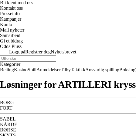
Bli kjent med oss
Kontakt oss
Presseinfo
Kampanjer
Konto
Mail nyheter
Samarbeid
Gi et bidrag
Odds Pluss
Logg på
Registrer deg
Nyhetsbrevet
Kategorier
Betting
Kasino
Spill
Anmeldelser
Tilby
Taktikk
Ansvarlig spilling
Boksing
Løsninger for ARTILLERI krys
BORG
FORT
SABEL
KÅRDE
BØRSE
SKYTS