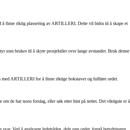
 å finne riktig plassering av ARTILLERI. Dette vil bidra til å skape et
yr som brukes til å skyte prosjektiler over lange avstander. Bruk denne
s med ARTILLERI for å finne riktige bokstaver og fullføre ordet.
m de har noen forslag, eller søk etter hint på nettet. Det viktigste er å
svar. Ved å analysere ledetråden, dele opp ordet, forstå betydningen,