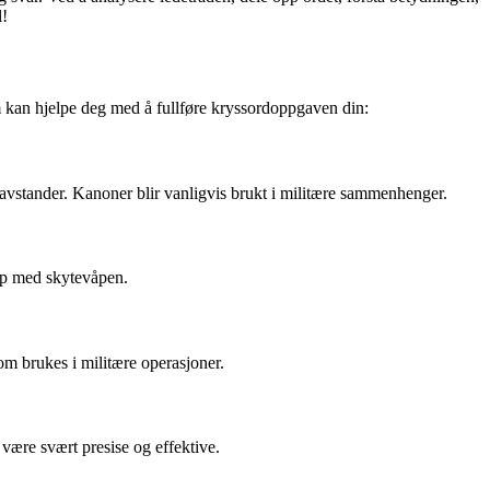
l!
som kan hjelpe deg med å fullføre kryssordoppgaven din:
avstander. Kanoner blir vanligvis brukt i militære sammenhenger.
ep med skytevåpen.
om brukes i militære operasjoner.
være svært presise og effektive.