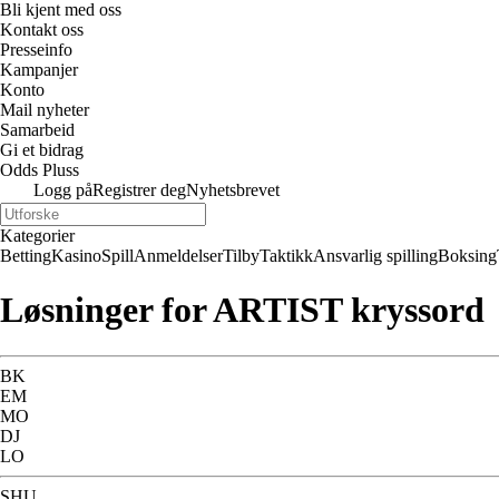
Bli kjent med oss
Kontakt oss
Presseinfo
Kampanjer
Konto
Mail nyheter
Samarbeid
Gi et bidrag
Odds Pluss
Logg på
Registrer deg
Nyhetsbrevet
Kategorier
Betting
Kasino
Spill
Anmeldelser
Tilby
Taktikk
Ansvarlig spilling
Boksing
Løsninger for ARTIST kryssord
BK
EM
MO
DJ
LO
SHU