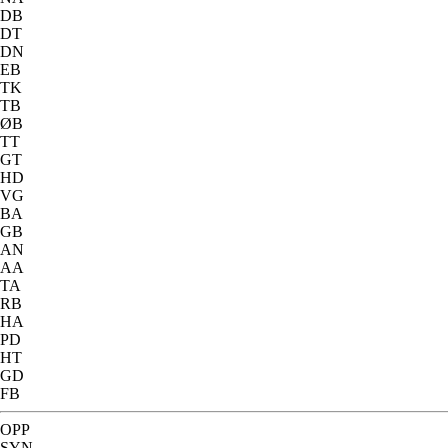
DB
DT
DN
EB
TK
TB
ØB
TT
GT
HD
VG
BA
GB
AN
AA
TA
RB
HA
PD
HT
GD
FB
OPP
SYN