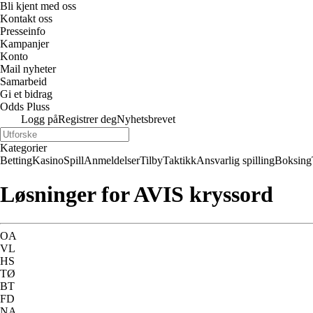
Bli kjent med oss
Kontakt oss
Presseinfo
Kampanjer
Konto
Mail nyheter
Samarbeid
Gi et bidrag
Odds Pluss
Logg på
Registrer deg
Nyhetsbrevet
Kategorier
Betting
Kasino
Spill
Anmeldelser
Tilby
Taktikk
Ansvarlig spilling
Boksing
Løsninger for AVIS kryssord
OA
VL
HS
TØ
BT
FD
NA