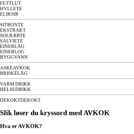
FETTLUT
HYLLETE
ELIKSIR
SITRONTE
EKSTRAKT
SOLBÆRTE
SALVIETE
EINERLÅG
EINERLOG
BYGGVANN
ASKEAVKOK
BRISKELÅG
VARM DRIKK
HELSEDRIKK
DEKOKTDEKOKT
Slik løser du kryssord med AVKOK
Hva er AVKOK?