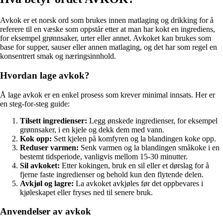
Avkok er et norsk ord som brukes innen matlaging og drikking for å
referere til en væske som oppstår etter at man har kokt en ingrediens,
for eksempel grønnsaker, urter eller annet. Avkoket kan brukes som
base for supper, sauser eller annen matlaging, og det har som regel en
konsentrert smak og næringsinnhold.
Hvordan lage avkok?
Å lage avkok er en enkel prosess som krever minimal innsats. Her er
en steg-for-steg guide:
Tilsett ingredienser:
Legg ønskede ingredienser, for eksempel
grønnsaker, i en kjele og dekk dem med vann.
Kok opp:
Sett kjelen på komfyren og la blandingen koke opp.
Reduser varmen:
Senk varmen og la blandingen småkoke i en
bestemt tidsperiode, vanligvis mellom 15-30 minutter.
Sil avkoket:
Etter kokingen, bruk en sil eller et dørslag for å
fjerne faste ingredienser og behold kun den flytende delen.
Avkjøl og lagre:
La avkoket avkjøles før det oppbevares i
kjøleskapet eller fryses ned til senere bruk.
Anvendelser av avkok