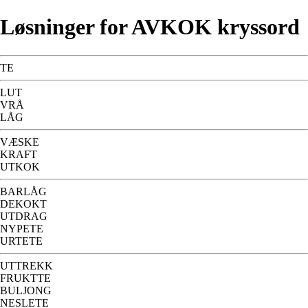
Løsninger for AVKOK kryssord
TE
LUT
VRÅ
LÅG
VÆSKE
KRAFT
UTKOK
BARLÅG
DEKOKT
UTDRAG
NYPETE
URTETE
UTTREKK
FRUKTTE
BULJONG
NESLETE