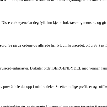
t. Disse verktøyene lar deg fylle inn kjente bokstaver og mønstre, og gi
ssord. Se på de ordene du allerede har fylt ut i kryssordet, og prøv 
 kryssord-entusiaster. Diskuter ordet BERGENBYDEL med venner, familie 
 dele det opp i mindre deler. Se etter mulige prefikser og suffikser 
vide ordforrådet sitt, er det nyttig å kjenne til synonymer for ordet Berg