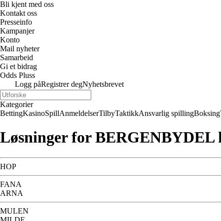
Bli kjent med oss
Kontakt oss
Presseinfo
Kampanjer
Konto
Mail nyheter
Samarbeid
Gi et bidrag
Odds Pluss
Logg på
Registrer deg
Nyhetsbrevet
Kategorier
Betting
Kasino
Spill
Anmeldelser
Tilby
Taktikk
Ansvarlig spilling
Boksing
Løsninger for BERGENBYDEL k
HOP
FANA
ARNA
MULEN
MILDE