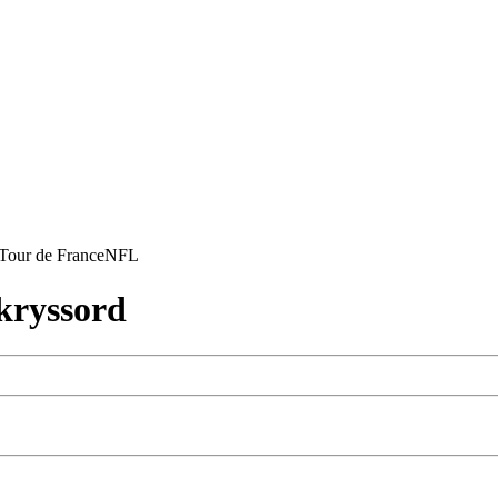
Tour de France
NFL
ryssord