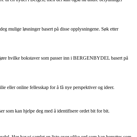
r deg mulige løsninger basert på disse opplysningene. Søk etter
å avgjøre hvilke bokstaver som passer inn i BERGENBYDEL basert på
eller online fellesskap for å få nye perspektiver og ideer.
som kan hjelpe deg med å identifisere ordet bit for bit.
enbydel. Her har vi samlet en liste over ulike ord som kan benyttes som