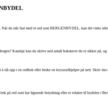
RGENBYDEL
t. Når du står fast med et ord som BERGENBYDEL, kan det virke utfordre
i Bergen? Kanskje kan du skrive ned antall bokstaver du er sikker på, og 
t å slå opp i en ordbok eller bruke en kryssordhjelper på nett. Skriv in
Tenk på ord som har lignende betydning eller er relatert til bydelen i B