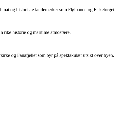
kal mat og historiske landemerker som Fløibanen og Fisketorget.
 rike historie og maritime atmosfære.
avkirke og Fanafjellet som byr på spektakulær utsikt over byen.
•