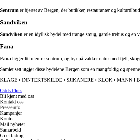
Sentrum
er hjertet av Bergen, der butikker, restauranter og kulturtil
Sandviken
Sandviken
er en idyllisk bydel med trange smug, gamle trehus og en
Fana
Fana
ligger litt utenfor sentrum, og byr på vakker natur med fjell, skog
Samlet sett utgjør disse bydelene Bergen som en mangfoldig og spennend
KLAGE
•
INNTEKTSKILDE
•
SJIKANERE
•
KLOK
•
MANN I 
Odds Pluss
Bli kjent med oss
Kontakt oss
Presseinfo
Kampanjer
Konto
Mail nyheter
Samarbeid
Gi et bidrag