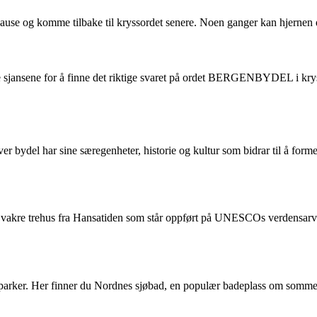
n pause og komme tilbake til kryssordet senere. Noen ganger kan hjernen d
e sjansene for å finne det riktige svaret på ordet BERGENBYDEL i krysso
er bydel har sine særegenheter, historie og kultur som bidrar til å fo
 vakre trehus fra Hansatiden som står oppført på UNESCOs verdensarvlis
e parker. Her finner du Nordnes sjøbad, en populær badeplass om sommer