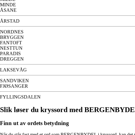
MINDE
ÅSANE
ÅRSTAD
NORDNES
BRYGGEN
FANTOFT
NESTTUN
PARADIS
DREGGEN
LAKSEVÅG
SANDVIKEN
FJØSANGER
FYLLINGSDALEN
Slik løser du kryssord med BERGENBYD
Finn ut av ordets betydning
Når du står fast med et ord som BERGENBYDEL i kryssord, kan det være 