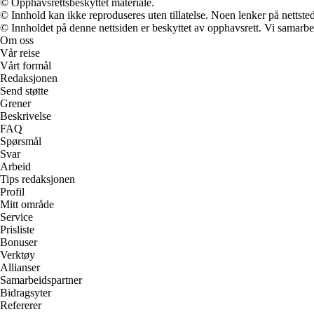
© Opphavsrettsbeskyttet materiale.
© Innhold kan ikke reproduseres uten tillatelse. Noen lenker på nettsted
© Innholdet på denne nettsiden er beskyttet av opphavsrett. Vi samarbe
Om oss
Vår reise
Vårt formål
Redaksjonen
Send støtte
Grener
Beskrivelse
FAQ
Spørsmål
Svar
Arbeid
Tips redaksjonen
Profil
Mitt område
Service
Prisliste
Bonuser
Verktøy
Allianser
Samarbeidspartner
Bidragsyter
Refererer