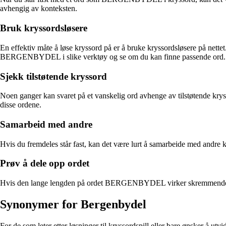
avhengig av konteksten.
Bruk kryssordsløsere
En effektiv måte å løse kryssord på er å bruke kryssordsløsere på nette
BERGENBYDEL i slike verktøy og se om du kan finne passende ord.
Sjekk tilstøtende kryssord
Noen ganger kan svaret på et vanskelig ord avhenge av tilstøtende kry
disse ordene.
Samarbeid med andre
Hvis du fremdeles står fast, kan det være lurt å samarbeide med andre
Prøv å dele opp ordet
Hvis den lange lengden på ordet BERGENBYDEL virker skremmende, prøv å
Synonymer for Bergenbydel
For de som leter etter løsninger til kryssordspill eller bare ønsker å ut