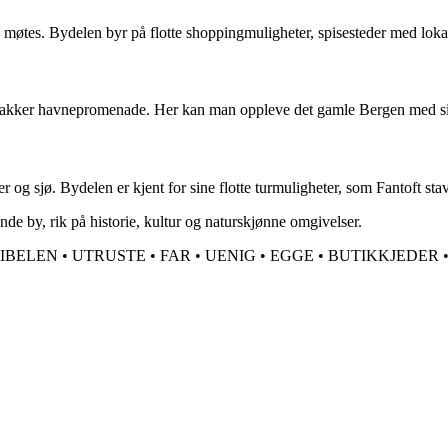
bud møtes. Bydelen byr på flotte shoppingmuligheter, spisesteder med lo
 vakker havnepromenade. Her kan man oppleve det gamle Bergen med sin
er og sjø. Bydelen er kjent for sine flotte turmuligheter, som Fantoft st
e by, rik på historie, kultur og naturskjønne omgivelser.
BIBELEN
•
UTRUSTE
•
FAR
•
UENIG
•
EGGE
•
BUTIKKJEDER