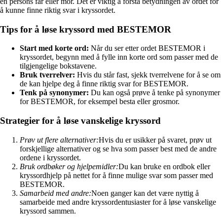
en persons far eller mor. Det er viktig å forstå betydningen av ordet for
å kunne finne riktig svar i kryssordet.
Tips for å løse kryssord med BESTEMOR
Start med korte ord:
Når du ser etter ordet BESTEMOR i
kryssordet, begynn med å fylle inn korte ord som passer med de
tilgjengelige bokstavene.
Bruk tverrelver:
Hvis du står fast, sjekk tverrelvene for å se om
de kan hjelpe deg å finne riktig svar for BESTEMOR.
Tenk på synonymer:
Du kan også prøve å tenke på synonymer
for BESTEMOR, for eksempel besta eller grosmor.
Strategier for å løse vanskelige kryssord
Prøv ut flere alternativer:
Hvis du er usikker på svaret, prøv ut
forskjellige alternativer og se hva som passer best med de andre
ordene i kryssordet.
Bruk ordbøker og hjelpemidler:
Du kan bruke en ordbok eller
kryssordhjelp på nettet for å finne mulige svar som passer med
BESTEMOR.
Samarbeid med andre:
Noen ganger kan det være nyttig å
samarbeide med andre kryssordentusiaster for å løse vanskelige
kryssord sammen.