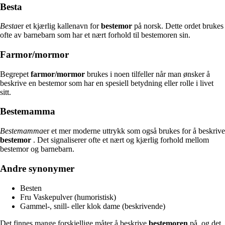
Besta
Besta
er et kjærlig kallenavn for
bestemor
på norsk. Dette ordet brukes
ofte av barnebarn som har et nært forhold til bestemoren sin.
Farmor/mormor
Begrepet
farmor/mormor
brukes i noen tilfeller når man ønsker å
beskrive en bestemor som har en spesiell betydning eller rolle i livet
sitt.
Bestemamma
Bestemamma
er et mer moderne uttrykk som også brukes for å beskrive
bestemor
. Det signaliserer ofte et nært og kjærlig forhold mellom
bestemor og barnebarn.
Andre synonymer
Besten
Fru Vaskepulver (humoristisk)
Gammel-, snill- eller klok dame (beskrivende)
Det finnes mange forskjellige måter å beskrive
bestemoren
på, og det