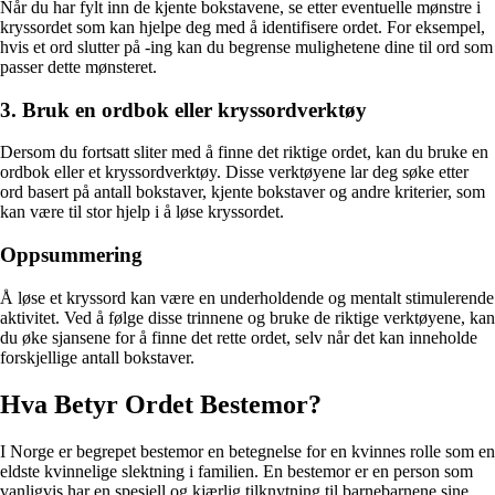
Når du har fylt inn de kjente bokstavene, se etter eventuelle mønstre i
kryssordet som kan hjelpe deg med å identifisere ordet. For eksempel,
hvis et ord slutter på -ing kan du begrense mulighetene dine til ord som
passer dette mønsteret.
3. Bruk en ordbok eller kryssordverktøy
Dersom du fortsatt sliter med å finne det riktige ordet, kan du bruke en
ordbok eller et kryssordverktøy. Disse verktøyene lar deg søke etter
ord basert på antall bokstaver, kjente bokstaver og andre kriterier, som
kan være til stor hjelp i å løse kryssordet.
Oppsummering
Å løse et kryssord kan være en underholdende og mentalt stimulerende
aktivitet. Ved å følge disse trinnene og bruke de riktige verktøyene, kan
du øke sjansene for å finne det rette ordet, selv når det kan inneholde
forskjellige antall bokstaver.
Hva Betyr Ordet Bestemor?
I Norge er begrepet bestemor en betegnelse for en kvinnes rolle som en
eldste kvinnelige slektning i familien. En bestemor er en person som
vanligvis har en spesiell og kjærlig tilknytning til barnebarnene sine.