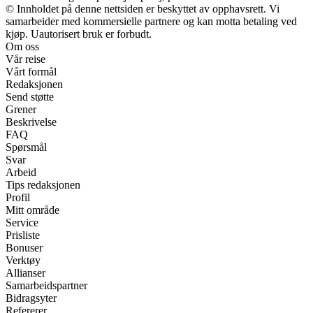
© Innholdet på denne nettsiden er beskyttet av opphavsrett. Vi
samarbeider med kommersielle partnere og kan motta betaling ved
kjøp. Uautorisert bruk er forbudt.
Om oss
Vår reise
Vårt formål
Redaksjonen
Send støtte
Grener
Beskrivelse
FAQ
Spørsmål
Svar
Arbeid
Tips redaksjonen
Profil
Mitt område
Service
Prisliste
Bonuser
Verktøy
Allianser
Samarbeidspartner
Bidragsyter
Refererer