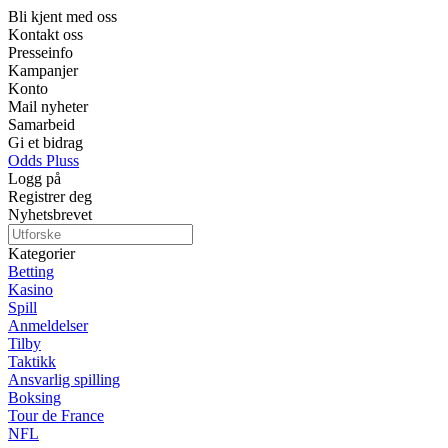
Bli kjent med oss
Kontakt oss
Presseinfo
Kampanjer
Konto
Mail nyheter
Samarbeid
Gi et bidrag
Odds Pluss
Logg på
Registrer deg
Nyhetsbrevet
Kategorier
Betting
Kasino
Spill
Anmeldelser
Tilby
Taktikk
Ansvarlig spilling
Boksing
Tour de France
NFL