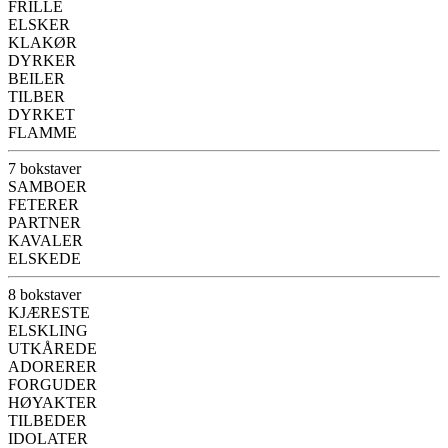
FRILLE
ELSKER
KLAKØR
DYRKER
BEILER
TILBER
DYRKET
FLAMME
7 bokstaver
SAMBOER
FETERER
PARTNER
KAVALER
ELSKEDE
8 bokstaver
KJÆRESTE
ELSKLING
UTKÅREDE
ADORERER
FORGUDER
HØYAKTER
TILBEDER
IDOLATER