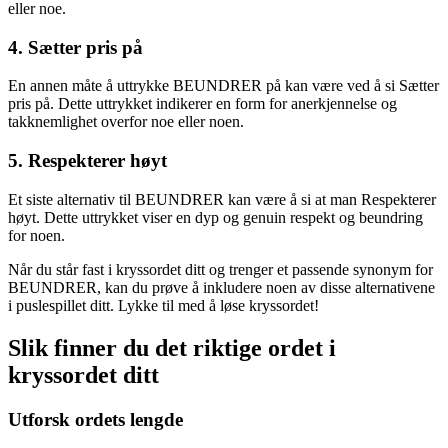
eller noe.
4. Sætter pris på
En annen måte å uttrykke BEUNDRER på kan være ved å si Sætter
pris på. Dette uttrykket indikerer en form for anerkjennelse og
takknemlighet overfor noe eller noen.
5. Respekterer høyt
Et siste alternativ til BEUNDRER kan være å si at man Respekterer
høyt. Dette uttrykket viser en dyp og genuin respekt og beundring
for noen.
Når du står fast i kryssordet ditt og trenger et passende synonym for
BEUNDRER, kan du prøve å inkludere noen av disse alternativene
i puslespillet ditt. Lykke til med å løse kryssordet!
Slik finner du det riktige ordet i
kryssordet ditt
Utforsk ordets lengde