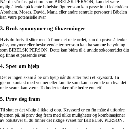
Når du står fast på et ord som BIBELSK PERSON, kan det være
nyttig å tenke på kjente bibelske figurer som kan passe inn i ledetråden.
Abraham, Moses, David, Maria eller andre sentrale personer i Bibelen
kan være potensielle svar.
3. Bruk synonymer og tilnærminger
Hvis du fortsatt sliter med å finne det rette ordet, kan du prøve å tenke
på synonymer eller beskrivende termer som kan ha samme betydning
som BIBELSK PERSON. Dette kan bidra til å utvide søkeområdet ditt
og finne et passende svar.
4. Spør om hjelp
Det er ingen skam å be om hjelp når du sitter fast i et kryssord. Ta
gjerne kontakt med venner eller familie som kan ha en idé om hva det
rette svaret kan være. To hoder tenker ofte bedre enn ett!
5. Prøv deg fram
Til slutt er det viktig å ikke gi opp. Kryssord er en fin måte å utfordre
hjernen på, så prøv deg fram med ulike muligheter og kombinasjoner
av bokstaver til du finner det riktige svaret for BIBELSK PERSON.