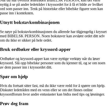
Når du står ovenfor ledetråden BIBELSK PERSON, kan det være
nyttig å se på andre ledetråder i kryssordet for å få et bilde av hvilket
ord som passer inn. Tenk på historiske eller bibelske figurer som kan
passe inn i konteksten.
Utnytt bokstavkombinasjonen
Se nøye på bokstavkombinasjonen du allerede har tilgjengelig i krysset
med BIBELSK PERSON. Noen bokstaver kan avsløre ordet ditt selv
om du ikke er sikker på hele ordet.
Bruk ordbøker eller kryssord-apper
Ordbøker og kryssord-apper kan være nyttige verktøy når du løser
kryssord. Slå opp bibelske personer som du kjenner til, og se om noen
av dem passer inn i kryssordet ditt.
Spør om hjelp
Hvis du fortsatt sitter fast, må du ikke være redd for å spørre om hjelp.
Diskuter ledetråden med en venn eller se om det finnes online
kryssordforum hvor andre entusiaster kan bidra med tips og løsninger.
Prøv deg fram