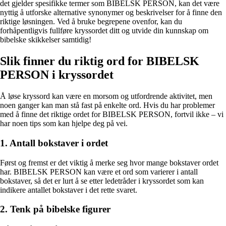
det gjelder spesifikke termer som BIBELSK PERSON, kan det være
nyttig å utforske alternative synonymer og beskrivelser for å finne den
riktige løsningen. Ved å bruke begrepene ovenfor, kan du
forhåpentligvis fullføre kryssordet ditt og utvide din kunnskap om
bibelske skikkelser samtidig!
Slik finner du riktig ord for BIBELSK
PERSON i kryssordet
Å løse kryssord kan være en morsom og utfordrende aktivitet, men
noen ganger kan man stå fast på enkelte ord. Hvis du har problemer
med å finne det riktige ordet for BIBELSK PERSON, fortvil ikke – vi
har noen tips som kan hjelpe deg på vei.
1. Antall bokstaver i ordet
Først og fremst er det viktig å merke seg hvor mange bokstaver ordet
har. BIBELSK PERSON kan være et ord som varierer i antall
bokstaver, så det er lurt å se etter ledetråder i kryssordet som kan
indikere antallet bokstaver i det rette svaret.
2. Tenk på bibelske figurer