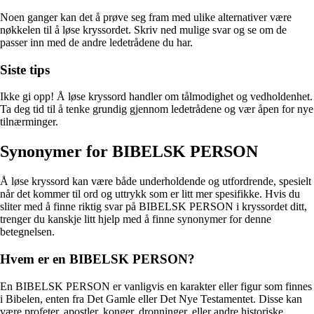
Noen ganger kan det å prøve seg fram med ulike alternativer være
nøkkelen til å løse kryssordet. Skriv ned mulige svar og se om de
passer inn med de andre ledetrådene du har.
Siste tips
Ikke gi opp! Å løse kryssord handler om tålmodighet og vedholdenhet.
Ta deg tid til å tenke grundig gjennom ledetrådene og vær åpen for nye
tilnærminger.
Synonymer for BIBELSK PERSON
Å løse kryssord kan være både underholdende og utfordrende, spesielt
når det kommer til ord og uttrykk som er litt mer spesifikke. Hvis du
sliter med å finne riktig svar på BIBELSK PERSON i kryssordet ditt,
trenger du kanskje litt hjelp med å finne synonymer for denne
betegnelsen.
Hvem er en BIBELSK PERSON?
En BIBELSK PERSON er vanligvis en karakter eller figur som finnes
i Bibelen, enten fra Det Gamle eller Det Nye Testamentet. Disse kan
være profeter, apostler, konger, dronninger, eller andre historiske