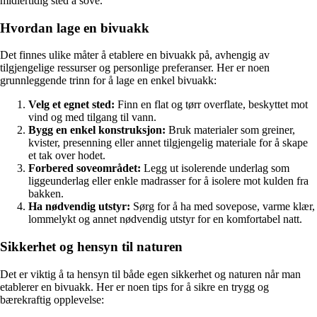
midlertidig sted å sove.
Hvordan lage en bivuakk
Det finnes ulike måter å etablere en bivuakk på, avhengig av
tilgjengelige ressurser og personlige preferanser. Her er noen
grunnleggende trinn for å lage en enkel bivuakk:
Velg et egnet sted:
Finn en flat og tørr overflate, beskyttet mot
vind og med tilgang til vann.
Bygg en enkel konstruksjon:
Bruk materialer som greiner,
kvister, presenning eller annet tilgjengelig materiale for å skape
et tak over hodet.
Forbered soveområdet:
Legg ut isolerende underlag som
liggeunderlag eller enkle madrasser for å isolere mot kulden fra
bakken.
Ha nødvendig utstyr:
Sørg for å ha med sovepose, varme klær,
lommelykt og annet nødvendig utstyr for en komfortabel natt.
Sikkerhet og hensyn til naturen
Det er viktig å ta hensyn til både egen sikkerhet og naturen når man
etablerer en bivuakk. Her er noen tips for å sikre en trygg og
bærekraftig opplevelse: