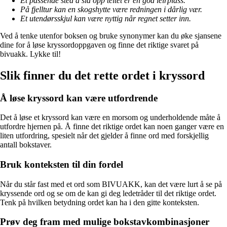
Et passende sted å slå opp teltet er en god leirplass.
På fjelltur kan en skogshytte være redningen i dårlig vær.
Et utendørsskjul kan være nyttig når regnet setter inn.
Ved å tenke utenfor boksen og bruke synonymer kan du øke sjansene
dine for å løse kryssordoppgaven og finne det riktige svaret på
bivuakk. Lykke til!
Slik finner du det rette ordet i kryssord
Å løse kryssord kan være utfordrende
Det å løse et kryssord kan være en morsom og underholdende måte å
utfordre hjernen på. Å finne det riktige ordet kan noen ganger være en
liten utfordring, spesielt når det gjelder å finne ord med forskjellig
antall bokstaver.
Bruk konteksten til din fordel
Når du står fast med et ord som BIVUAKK, kan det være lurt å se på
kryssende ord og se om de kan gi deg ledetråder til det riktige ordet.
Tenk på hvilken betydning ordet kan ha i den gitte konteksten.
Prøv deg fram med mulige bokstavkombinasjoner