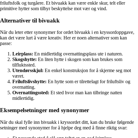
friluftsfolk og turgåere. Et bivuakk kan være enkle skur, telt eller
primitive hytter som tilbyr beskyttelse mot vær og vind.
Alternativer til bivuakk
Når du leter etter synonymer for ordet bivuakk i en kryssordoppgave,
kan det være lurt å være kreativ. Her er noen alternativer som kan
passe:
Leirplass:
En midlertidig overnattingsplass ute i naturen.
Skogshytte:
En liten hytte i skogen som kan brukes som
tilfluktssted.
Utendørsskjul:
En enkel konstruksjon for å skjerme seg mot
været.
Friluftslivshytte:
En hytte som er tilrettelagt for friluftsliv og
overnatting.
Overnattingssted:
Et sted hvor man kan tilbringe natten
midlertidig.
Eksempelsetninger med synonymer
Når du skal fylle inn bivuakk i kryssordet ditt, kan du bruke følgende
setninger med synonymer for å hjelpe deg med å finne riktig svar: