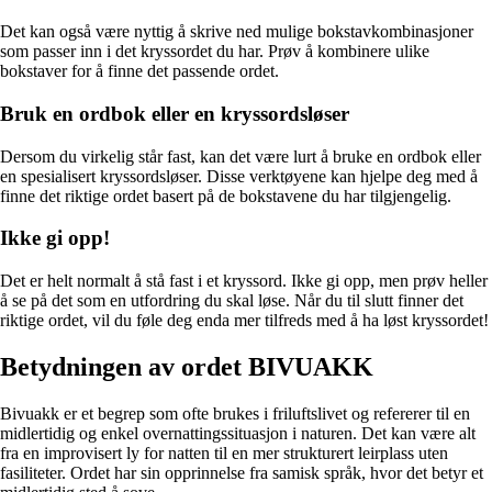
Det kan også være nyttig å skrive ned mulige bokstavkombinasjoner
som passer inn i det kryssordet du har. Prøv å kombinere ulike
bokstaver for å finne det passende ordet.
Bruk en ordbok eller en kryssordsløser
Dersom du virkelig står fast, kan det være lurt å bruke en ordbok eller
en spesialisert kryssordsløser. Disse verktøyene kan hjelpe deg med å
finne det riktige ordet basert på de bokstavene du har tilgjengelig.
Ikke gi opp!
Det er helt normalt å stå fast i et kryssord. Ikke gi opp, men prøv heller
å se på det som en utfordring du skal løse. Når du til slutt finner det
riktige ordet, vil du føle deg enda mer tilfreds med å ha løst kryssordet!
Betydningen av ordet BIVUAKK
Bivuakk er et begrep som ofte brukes i friluftslivet og refererer til en
midlertidig og enkel overnattingssituasjon i naturen. Det kan være alt
fra en improvisert ly for natten til en mer strukturert leirplass uten
fasiliteter. Ordet har sin opprinnelse fra samisk språk, hvor det betyr et