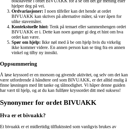
bokstavene i ordet BIVUAKK for å se om det gir mening eller
hjelper deg på vei.
Ordvariasjoner:
I noen tilfeller kan det hende at ordet
BIVUAKK kan skrives på alternative måter, så vær åpen for
ulike stavemåter.
Kontekstuelle hint:
Tenk på temaet eller sammenhengen ordet
BIVUAKK er i. Dette kan noen ganger gi deg et hint om hva
ordet kan være.
Spør om hjelp:
Ikke nøl med å be om hjelp hvis du virkelig
ikke kommer videre. En annen person kan se ting fra en annen
vinkel og tilby ny innsikt.
Oppsummering
Å løse kryssord er en morsom og givende aktivitet, og selv om det kan
være utfordrende å håndtere ord som BIVUAKK, er det alltid mulig å
finne løsningen med litt tanke og tålmodighet. Vi håper denne guiden
har vært til hjelp, og at du kan fullføre kryssordet ditt med suksess!
Synonymer for ordet BIVUAKK
Hva er et bivuakk?
Et bivuakk er et midlertidig tilfluktssted som vanligvis brukes av