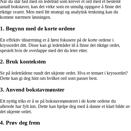
Når du står fast med en ledetråd som krever et ord med et bestemt
antall bokstaver, kan det virke som en umulig oppgave å finne det
riktige svaret. Men med litt strategi og analytisk tenkning kan du
komme nærmere løsningen.
1. Begynn med de korte ordene
En effektiv tilnærming er å først fokusere på de korte ordene i
kryssordet ditt. Disse kan gi ledetråder til å finne det riktige ordet,
spesielt hvis de overlappe med det du leter etter.
2. Bruk konteksten
Se på ledetrådene rundt det ukjente ordet. Hva er temaet i kryssordet?
Dette kan gi deg hint om hvilket ord som passer best.
3. Anvend bokstavmønster
Ett nyttig triks er å se på bokstavmønsteret i de korte ordene du
allerede har fylt inn. Dette kan hjelpe deg med å danne et klart bilde av
det ukjente ordet.
4. Prøv deg frem