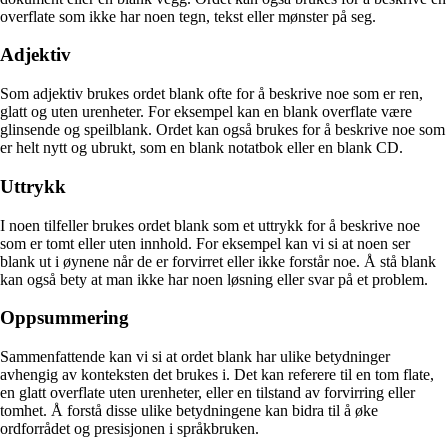
overflate som ikke har noen tegn, tekst eller mønster på seg.
Adjektiv
Som adjektiv brukes ordet blank ofte for å beskrive noe som er ren,
glatt og uten urenheter. For eksempel kan en blank overflate være
glinsende og speilblank. Ordet kan også brukes for å beskrive noe som
er helt nytt og ubrukt, som en blank notatbok eller en blank CD.
Uttrykk
I noen tilfeller brukes ordet blank som et uttrykk for å beskrive noe
som er tomt eller uten innhold. For eksempel kan vi si at noen ser
blank ut i øynene når de er forvirret eller ikke forstår noe. Å stå blank
kan også bety at man ikke har noen løsning eller svar på et problem.
Oppsummering
Sammenfattende kan vi si at ordet blank har ulike betydninger
avhengig av konteksten det brukes i. Det kan referere til en tom flate,
en glatt overflate uten urenheter, eller en tilstand av forvirring eller
tomhet. Å forstå disse ulike betydningene kan bidra til å øke
ordforrådet og presisjonen i språkbruken.