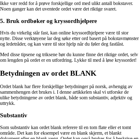
Ikke vær redd for å prøve forskjellige ord med ulikt antall bokstaver.
Noen ganger kan det uventede ordet være det riktige svaret.
5. Bruk ordbøker og kryssordhjelpere
Hvis du virkelig står fast, kan online kryssordhjelpere være til stor
nytte. Disse verktøyene lar deg søke etter ord basert på bokstavmønster
og ledetråder, og kan være til stor hjelp når du føler deg fastlåst.
Med disse tipsene og triksene bør du kunne finne det riktige ordet, selv
om lengden på ordet er en utfordring. Lykke til med å løse kryssordet!
Betydningen av ordet BLANK
Ordet blank har flere forskjellige betydninger på norsk, avhengig av
sammenhengen det brukes i. I denne artikkelen skal vi utforske de
ulike betydningene av ordet blank, både som substantiv, adjektiv og
uttrykk.
Substantiv
Som substantiv kan ordet blank referere til en tom flate eller et tomt
område. Det kan for eksempel være en blank skjerm, et blankt
dokument eller en blank vegg. Ordet kan også brukes for å beskrive en