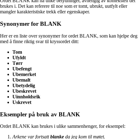
Ordet BLANK kan ha ulike betydninger, avhengig av konteksten det
brukes i. Det kan referere til noe som er tomt, ubrukt, uutfylt eller
mangler karakteristiske trekk eller egenskaper.
Synonymer for BLANK
Her er en liste over synonymer for ordet BLANK, som kan hjelpe deg
med å finne riktig svar til kryssordet ditt:
Tom
Ufyldt
Tørr
Ubefengt
Ubemerket
Ubemalt
Ubetydelig
Ubeskrevet
Uinnholdsrik
Uskrevet
Eksempler på bruk av BLANK
Ordet BLANK kan brukes i ulike sammenhenger, for eksempel:
Arkene var fortsatt
blanke
da jeg kom til møtet.