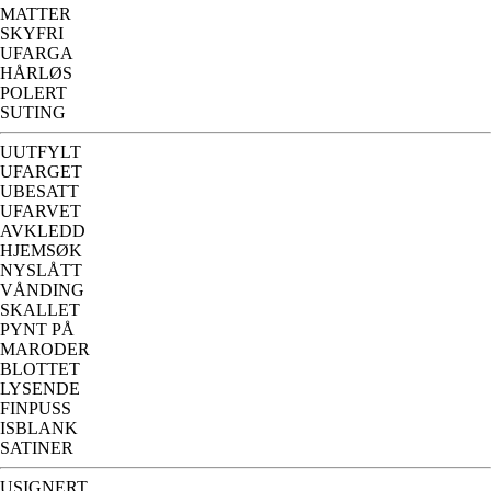
MATTER
SKYFRI
UFARGA
HÅRLØS
POLERT
SUTING
UUTFYLT
UFARGET
UBESATT
UFARVET
AVKLEDD
HJEMSØK
NYSLÅTT
VÅNDING
SKALLET
PYNT PÅ
MARODER
BLOTTET
LYSENDE
FINPUSS
ISBLANK
SATINER
USIGNERT