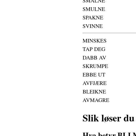
SMALNE
SMULNE
SPAKNE
SVINNE
MINSKES
TAP DEG
DABB AV
SKRUMPE
EBBE UT
AVFJÆRE
BLEIKNE
AVMAGRE
Slik løser 
Hva betyr BLI 