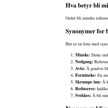
Hva betyr bli m
Ordet bli mindre referer
Synonymer for b
Her er en liste med syno
Minske:
Dette orde
Nedgang:
Referere
Avta:
Å gradvis bli
Forminske:
En ann
Skrumpe inn:
Å k
Reduseres:
Indike
Svekkes:
Å bli min