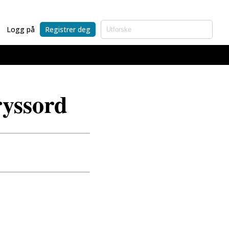
Logg på
Registrer deg
yssord