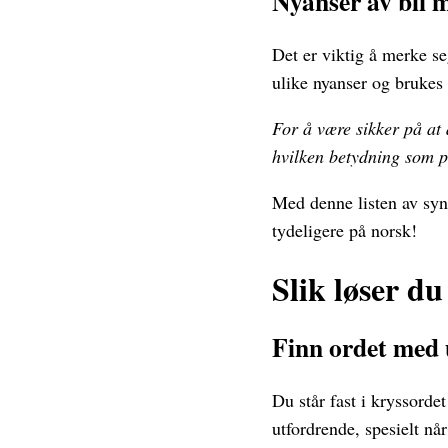
Nyanser av bli 
Det er viktig å merke s
ulike nyanser og brukes
For å være sikker på at 
hvilken betydning som p
Med denne listen av syno
tydeligere på norsk!
Slik løser 
Finn ordet med u
Du står fast i kryssorde
utfordrende, spesielt nå