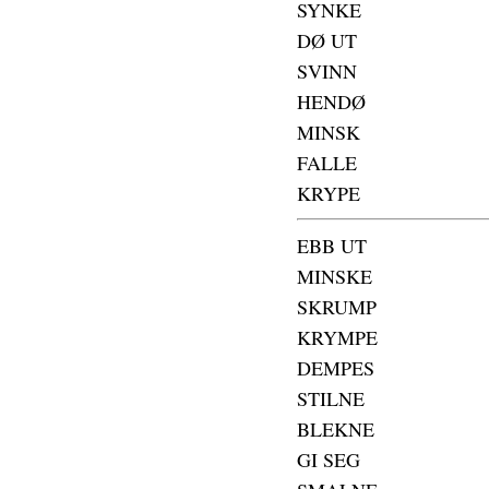
SYNKE
DØ UT
SVINN
HENDØ
MINSK
FALLE
KRYPE
EBB UT
MINSKE
SKRUMP
KRYMPE
DEMPES
STILNE
BLEKNE
GI SEG