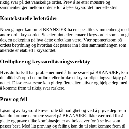
riktig svar på det vanskelige ordet. Prøv å se etter mønstre og
sammenhenger mellom ordene for å løse kryssordet mer effektivt.
Kontekstuelle ledetråder
Noen ganger kan ordet BRANSJER ha en spesifikk sammenheng med
andre ord i kryssordet. Se etter hint eller temaer i kryssordet som kan gi
deg en pekepinn på hva dette ordet kan være. Vær oppmerksom på
ordets betydning og hvordan det passer inn i den sammenhengen som
allerede er etablert i kryssordet.
Ordbøker og kryssordløsningsverktøy
Hvis du fortsatt har problemer med å finne svaret på BRANSJER, kan
du alltid slå opp i en ordbok eller bruke et kryssordløsningsverktøy på
nettet. Disse ressursene kan gi deg flere alternativer og hjelpe deg med
å komme frem til riktig svar raskere.
Prøv og feil
Løsning av kryssord krever ofte tålmodighet og ved å prøve deg frem
kan du komme nærmere svaret på BRANSJER. Ikke vær redd for å
gjette og prøve ulike kombinasjoner av bokstaver for å se hva som
passer best. Med litt prøving og feiling kan du til slutt komme frem til