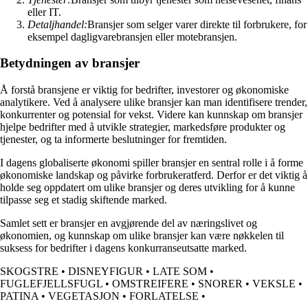
eller IT.
Detaljhandel:
Bransjer som selger varer direkte til forbrukere, for
eksempel dagligvarebransjen eller motebransjen.
Betydningen av bransjer
Å forstå bransjene er viktig for bedrifter, investorer og økonomiske
analytikere. Ved å analysere ulike bransjer kan man identifisere trender,
konkurrenter og potensial for vekst. Videre kan kunnskap om bransjer
hjelpe bedrifter med å utvikle strategier, markedsføre produkter og
tjenester, og ta informerte beslutninger for fremtiden.
I dagens globaliserte økonomi spiller bransjer en sentral rolle i å forme
økonomiske landskap og påvirke forbrukeratferd. Derfor er det viktig å
holde seg oppdatert om ulike bransjer og deres utvikling for å kunne
tilpasse seg et stadig skiftende marked.
Samlet sett er bransjer en avgjørende del av næringslivet og
økonomien, og kunnskap om ulike bransjer kan være nøkkelen til
suksess for bedrifter i dagens konkurranseutsatte marked.
SKOGSTRE
•
DISNEYFIGUR
•
LATE SOM
•
FUGLEFJELLSFUGL
•
OMSTREIFERE
•
SNORER
•
VEKSLE
•
PATINA
•
VEGETASJON
•
FORLATELSE
•