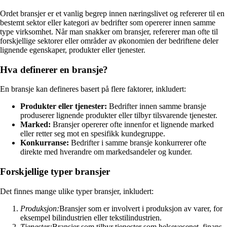
Ordet bransjer er et vanlig begrep innen næringslivet og refererer til en
bestemt sektor eller kategori av bedrifter som opererer innen samme
type virksomhet. Når man snakker om bransjer, refererer man ofte til
forskjellige sektorer eller områder av økonomien der bedriftene deler
lignende egenskaper, produkter eller tjenester.
Hva definerer en bransje?
En bransje kan defineres basert på flere faktorer, inkludert:
Produkter eller tjenester:
Bedrifter innen samme bransje
produserer lignende produkter eller tilbyr tilsvarende tjenester.
Marked:
Bransjer opererer ofte innenfor et lignende marked
eller retter seg mot en spesifikk kundegruppe.
Konkurranse:
Bedrifter i samme bransje konkurrerer ofte
direkte med hverandre om markedsandeler og kunder.
Forskjellige typer bransjer
Det finnes mange ulike typer bransjer, inkludert:
Produksjon:
Bransjer som er involvert i produksjon av varer, for
eksempel bilindustrien eller tekstilindustrien.
Tjenester:
Bransjer som tilbyr tjenester som helsevesenet, finans