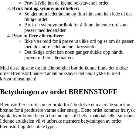
Prøv å fylle inn de kjente bokstavene i ordet
Bruk hint og synonymordbøker:
Se gjennom ledetrådene og finn hint som kan lede til det
riktige ordet
Bruk en synonymordbok for å finne lignende ord som
passer med ledetråden
Prøv ut flere alternativer:
Ikke vær redd for å prøve ut ulike ord og se om de passer
med de andre ledetrådene i kryssordet
Det riktige ordet kan noen ganger dukke opp når du
prøver ut flere alternativer
Med disse tipsene og litt tålmodighet bør du kunne finne det riktige
ordet Brennstoff uansett antall bokstaver det har. Lykke til med
kryssordløsningen!
Betydningen av ordet BRENNSTOFF
Brennstoff er et ord som er brukt for å beskrive et materiale som kan
brenne for å produsere varme eller energi. Dette ordet kommer fra tysk
språk, hvor brenn betyr å brenne og stoff betyr materiale eller substans.
I denne artikkelen vil vi utforske nærmere betydningen av ordet
brennstoff og dets ulike typer.