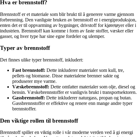
Hva er brennstoff?
Brennstoff er et materiale som blir brukt til å generere varme gjennom
forbrenning. Den vanligste bruken av brennstoff er i energiproduksjon,
enten det er til oppvarming av bygninger, drivstoff for kjøretøyer eller i
industrien. Brennstoff kan komme i form av faste stoffer, væsker eller
gasser, og hver type har sine egne fordeler og ulemper.
Typer av brennstoff
Det finnes ulike typer brennstoff, inkludert:
Fast brennstoff:
Dette inkluderer materialer som kull, tre,
pellets og biomasse. Disse materialene brenner sakte og
produserer mye varme.
Væskebrennstoff:
Dette omfatter materialer som olje, diesel og
bensin. Væskebrennstoffer er vanligvis brukt i transportsektoren.
Gassbrennstoff:
Dette inkluderer naturgass, propan og butan.
Gassbrennstoffer er effektive og renere enn mange andre typer
brennstoffer.
Den viktige rollen til brennstoff
Brennstoff spiller en viktig rolle i vår moderne verden ved å gi energi