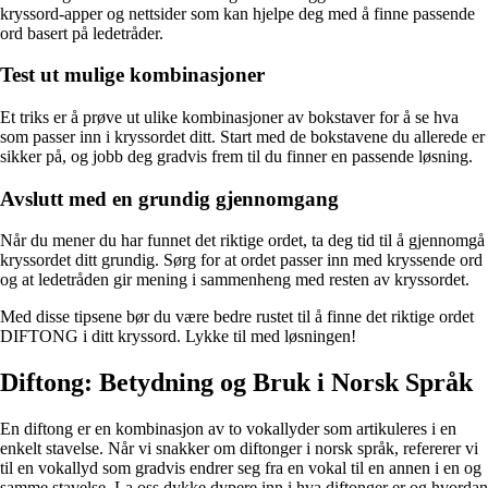
kryssord-apper og nettsider som kan hjelpe deg med å finne passende
ord basert på ledetråder.
Test ut mulige kombinasjoner
Et triks er å prøve ut ulike kombinasjoner av bokstaver for å se hva
som passer inn i kryssordet ditt. Start med de bokstavene du allerede er
sikker på, og jobb deg gradvis frem til du finner en passende løsning.
Avslutt med en grundig gjennomgang
Når du mener du har funnet det riktige ordet, ta deg tid til å gjennomgå
kryssordet ditt grundig. Sørg for at ordet passer inn med kryssende ord
og at ledetråden gir mening i sammenheng med resten av kryssordet.
Med disse tipsene bør du være bedre rustet til å finne det riktige ordet
DIFTONG i ditt kryssord. Lykke til med løsningen!
Diftong: Betydning og Bruk i Norsk Språk
En diftong er en kombinasjon av to vokallyder som artikuleres i en
enkelt stavelse. Når vi snakker om diftonger i norsk språk, refererer vi
til en vokallyd som gradvis endrer seg fra en vokal til en annen i en og
samme stavelse. La oss dykke dypere inn i hva diftonger er og hvordan