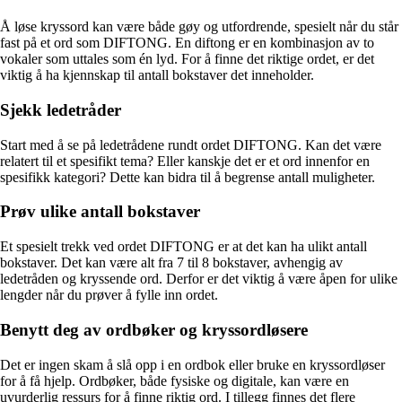
Å løse kryssord kan være både gøy og utfordrende, spesielt når du står
fast på et ord som DIFTONG. En diftong er en kombinasjon av to
vokaler som uttales som én lyd. For å finne det riktige ordet, er det
viktig å ha kjennskap til antall bokstaver det inneholder.
Sjekk ledetråder
Start med å se på ledetrådene rundt ordet DIFTONG. Kan det være
relatert til et spesifikt tema? Eller kanskje det er et ord innenfor en
spesifikk kategori? Dette kan bidra til å begrense antall muligheter.
Prøv ulike antall bokstaver
Et spesielt trekk ved ordet DIFTONG er at det kan ha ulikt antall
bokstaver. Det kan være alt fra 7 til 8 bokstaver, avhengig av
ledetråden og kryssende ord. Derfor er det viktig å være åpen for ulike
lengder når du prøver å fylle inn ordet.
Benytt deg av ordbøker og kryssordløsere
Det er ingen skam å slå opp i en ordbok eller bruke en kryssordløser
for å få hjelp. Ordbøker, både fysiske og digitale, kan være en
uvurderlig ressurs for å finne riktig ord. I tillegg finnes det flere