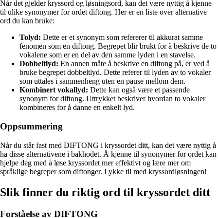
Når det gjelder kryssord og løsningsord, kan det være nyttig å kjenne
til ulike synonymer for ordet diftong. Her er en liste over alternative
ord du kan bruke:
Tolyd:
Dette er et synonym som refererer til akkurat samme
fenomen som en diftong. Begrepet blir brukt for å beskrive de to
vokalene som er en del av den samme lyden i en stavelse.
Dobbeltlyd:
En annen måte å beskrive en diftong på, er ved å
bruke begrepet dobbeltlyd. Dette referer til lyden av to vokaler
som uttales i sammenheng uten en pause mellom dem.
Kombinert vokallyd:
Dette kan også være et passende
synonym for diftong. Uttrykket beskriver hvordan to vokaler
kombineres for å danne en enkelt lyd.
Oppsummering
Når du står fast med DIFTONG i kryssordet ditt, kan det være nyttig å
ha disse alternativene i bakhodet. Å kjenne til synonymer for ordet kan
hjelpe deg med å løse kryssordet mer effektivt og lære mer om
språklige begreper som diftonger. Lykke til med kryssordløsningen!
Slik finner du riktig ord til kryssordet ditt
Forståelse av DIFTONG