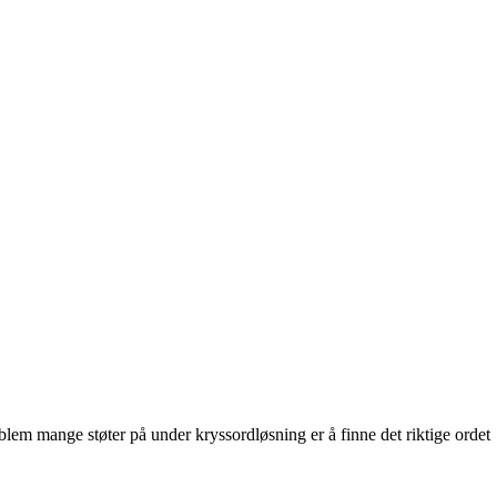
lem mange støter på under kryssordløsning er å finne det riktige ordet