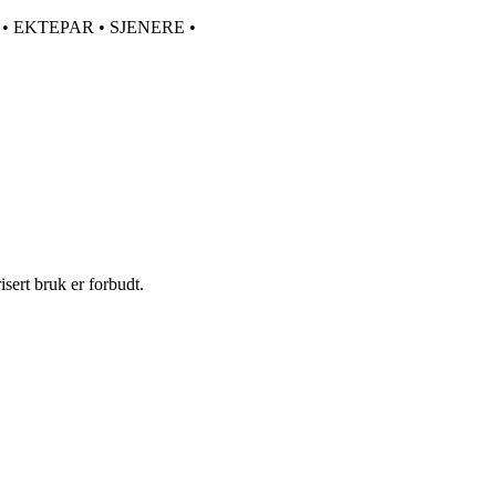
•
EKTEPAR
•
SJENERE
•
sert bruk er forbudt.