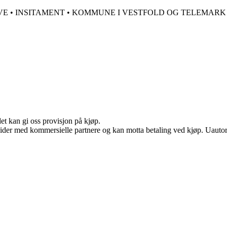
VE
•
INSITAMENT
•
KOMMUNE I VESTFOLD OG TELEMARK
et kan gi oss provisjon på kjøp.
ider med kommersielle partnere og kan motta betaling ved kjøp. Uautori