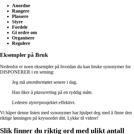
Anordne
Rangere
Plassere
Styre
Fordele
Gi ordre om
Organisere
Regulere
Eksempler på Bruk
Nedenfor er noen eksempler på hvordan du kan bruke synonymer for
DISPONERER i en setning:
Jeg må
anordne
møtet senere i dag.
Han liker å
plassere
ting på en ryddig måte.
Lederen
styrer
prosjektet effektivt.
Vi håper denne listen med synonymer har hjulpet deg med å finne den
riktige løsningen på kryssordet ditt. Lykke til videre!
Slik finner du riktig ord med ulikt antall