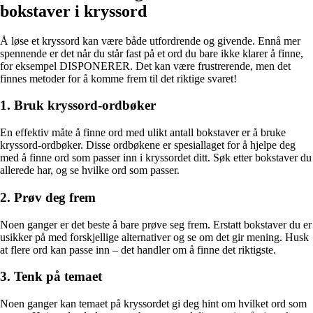
bokstaver i kryssord
Å løse et kryssord kan være både utfordrende og givende. Ennå mer
spennende er det når du står fast på et ord du bare ikke klarer å finne,
for eksempel DISPONERER. Det kan være frustrerende, men det
finnes metoder for å komme frem til det riktige svaret!
1. Bruk kryssord-ordbøker
En effektiv måte å finne ord med ulikt antall bokstaver er å bruke
kryssord-ordbøker. Disse ordbøkene er spesiallaget for å hjelpe deg
med å finne ord som passer inn i kryssordet ditt. Søk etter bokstaver du
allerede har, og se hvilke ord som passer.
2. Prøv deg frem
Noen ganger er det beste å bare prøve seg frem. Erstatt bokstaver du er
usikker på med forskjellige alternativer og se om det gir mening. Husk
at flere ord kan passe inn – det handler om å finne det riktigste.
3. Tenk på temaet
Noen ganger kan temaet på kryssordet gi deg hint om hvilket ord som