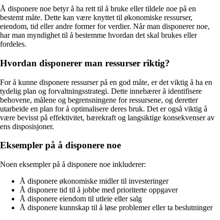
Å disponere noe betyr å ha rett til å bruke eller tildele noe på en
bestemt måte. Dette kan være knyttet til økonomiske ressurser,
eiendom, tid eller andre former for verdier. Når man disponerer noe,
har man myndighet til å bestemme hvordan det skal brukes eller
fordeles.
Hvordan disponerer man ressurser riktig?
For å kunne disponere ressurser på en god måte, er det viktig å ha en
tydelig plan og forvaltningsstrategi. Dette innebærer å identifisere
behovene, målene og begrensningene for ressursene, og deretter
utarbeide en plan for å optimalisere deres bruk. Det er også viktig å
være bevisst på effektivitet, bærekraft og langsiktige konsekvenser av
ens disposisjoner.
Eksempler på å disponere noe
Noen eksempler på å disponere noe inkluderer:
Å disponere økonomiske midler til investeringer
Å disponere tid til å jobbe med prioriterte oppgaver
Å disponere eiendom til utleie eller salg
Å disponere kunnskap til å løse problemer eller ta beslutninger