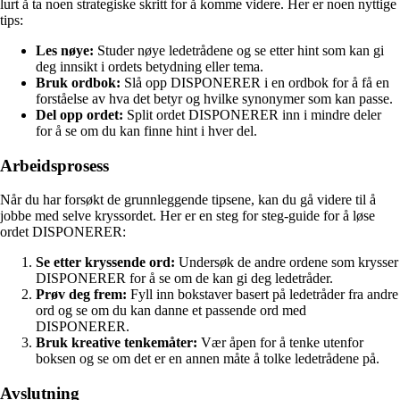
lurt å ta noen strategiske skritt for å komme videre. Her er noen nyttige
tips:
Les nøye:
Studer nøye ledetrådene og se etter hint som kan gi
deg innsikt i ordets betydning eller tema.
Bruk ordbok:
Slå opp DISPONERER i en ordbok for å få en
forståelse av hva det betyr og hvilke synonymer som kan passe.
Del opp ordet:
Split ordet DISPONERER inn i mindre deler
for å se om du kan finne hint i hver del.
Arbeidsprosess
Når du har forsøkt de grunnleggende tipsene, kan du gå videre til å
jobbe med selve kryssordet. Her er en steg for steg-guide for å løse
ordet DISPONERER:
Se etter kryssende ord:
Undersøk de andre ordene som krysser
DISPONERER for å se om de kan gi deg ledetråder.
Prøv deg frem:
Fyll inn bokstaver basert på ledetråder fra andre
ord og se om du kan danne et passende ord med
DISPONERER.
Bruk kreative tenkemåter:
Vær åpen for å tenke utenfor
boksen og se om det er en annen måte å tolke ledetrådene på.
Avslutning