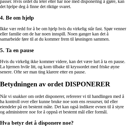
passer. Hvis ordet du leter etter har noe med disponering å gjøre, kan
det hjelpe deg å finne det riktige svaret.
4. Be om hjelp
Ikke vær redd for å be om hjelp hvis du virkelig står fast. Spør venner
eller familie om de har noen innspill. Noen ganger kan det å
samarbeide føre til at du kommer frem til løsningen sammen.
5. Ta en pause
Hvis du virkelig ikke kommer videre, kan det være lurt å ta en pause.
La hjernen hvile litt, og kom tilbake til kryssordet med friske øyne
senere. Ofte ser man ting klarere etter en pause.
Betydningen av ordet DISPONERER
Når vi snakker om ordet disponerer, refererer vi til handlingen med å
ha kontroll over eller kunne bruke noe som ens ressurser, tid eller
eiendeler på en bestemt måte. Det kan også indikere evnen til å styre
og administrere noe for å oppnå et bestemt mål eller formål.
Hva betyr det å disponere noe?