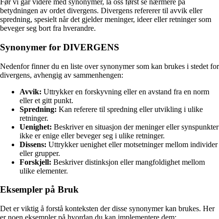
Før vi går videre med synonymer, la oss først se nærmere på
betydningen av ordet divergens. Divergens refererer til avvik eller
spredning, spesielt når det gjelder meninger, ideer eller retninger som
beveger seg bort fra hverandre.
Synonymer for DIVERGENS
Nedenfor finner du en liste over synonymer som kan brukes i stedet for
divergens, avhengig av sammenhengen:
Avvik:
Uttrykker en forskyvning eller en avstand fra en norm
eller et gitt punkt.
Spredning:
Kan referere til spredning eller utvikling i ulike
retninger.
Uenighet:
Beskriver en situasjon der meninger eller synspunkter
ikke er enige eller beveger seg i ulike retninger.
Dissens:
Uttrykker uenighet eller motsetninger mellom individer
eller grupper.
Forskjell:
Beskriver distinksjon eller mangfoldighet mellom
ulike elementer.
Eksempler på Bruk
Det er viktig å forstå konteksten der disse synonymer kan brukes. Her
er noen eksempler på hvordan du kan implementere dem: