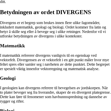
ditt.
Betydningen av ordet DIVERGENS
Divergens er et begrep som brukes innen flere ulike fagområder,
inkludert matematikk, geologi og biologi. Ordet kommer fra latin og
betyr å skille seg eller å bevege seg i ulike retninger. Nedenfor vil vi
utforske betydningen av divergens i ulike kontekster.
Matematikk
I matematikk refererer divergens vanligvis til en egenskap ved
vektorfelt. Divergensen av et vektorfelt i en gitt punkt måler hvor mye
feltet spres eller samler seg i nærheten av dette punktet. Dette begrepet
er spesielt viktig innenfor vektorregning og matematisk analyse.
Geologi
I geologien kan divergens referere til bevegelsen av jordskorpen. Når
to plater beveger seg fra hverandre, skaper de en divergent plategrense.
Dette kan føre til fenomener som havbunnsspredning og dannelse av
rygger og rifter.
Biologi