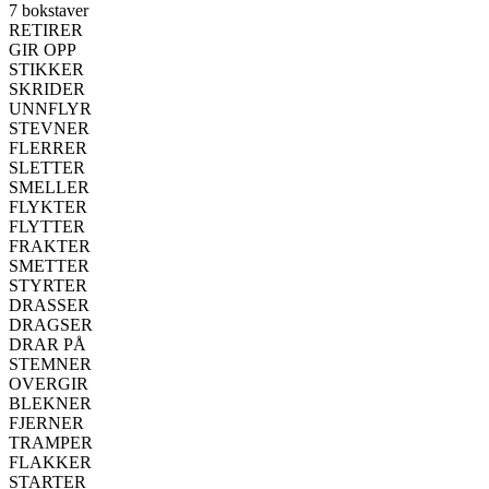
7 bokstaver
RETIRER
GIR OPP
STIKKER
SKRIDER
UNNFLYR
STEVNER
FLERRER
SLETTER
SMELLER
FLYKTER
FLYTTER
FRAKTER
SMETTER
STYRTER
DRASSER
DRAGSER
DRAR PÅ
STEMNER
OVERGIR
BLEKNER
FJERNER
TRAMPER
FLAKKER
STARTER