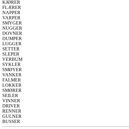
KJØRER
FLÆRER
NAPPER
VARPER
SMYGER
NUGGER
DOVNER
DUMPER
LUGGER
SETTER
SLEPER
VERBUM
SYKLER
SMØYER
VANKER
FALMER
LOKKER
SMØRER
SEILER
VINNER
DRIVER
RENNER
GULNER
BUSSER