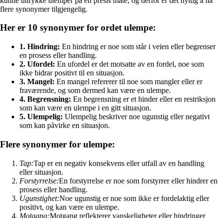
kunne uttrykke ulemper på en presis måte, og derfor er det nyttig å ha
flere synonymer tilgjengelig.
Her er 10 synonymer for ordet ulempe:
1. Hindring:
En hindring er noe som står i veien eller begrenser
en prosess eller handling.
2. Ufordel:
En ufordel er det motsatte av en fordel, noe som
ikke bidrar positivt til en situasjon.
3. Mangel:
En mangel refererer til noe som mangler eller er
fraværende, og som dermed kan være en ulempe.
4. Begrensning:
En begrensning er et hinder eller en restriksjon
som kan være en ulempe i en gitt situasjon.
5. Ulempelig:
Ulempelig beskriver noe ugunstig eller negativt
som kan påvirke en situasjon.
Flere synonymer for ulempe:
Tap:
Tap er en negativ konsekvens eller utfall av en handling
eller situasjon.
Forstyrrelse:
En forstyrrelse er noe som forstyrrer eller hindrer en
prosess eller handling.
Ugunstighet:
Noe ugunstig er noe som ikke er fordelaktig eller
positivt, og kan være en ulempe.
Motgang:
Motgang reflekterer vanskeligheter eller hindringer