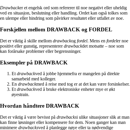
Drawback
er et engelsk ord som refererer til noe negativt eller uheldig
ved en situasjon, beslutning eller handling. Ordet kan også tolkes som
en ulempe eller hindring som påvirker resultatet eller utfallet av noe.
Forskjellen mellom DRAWBACK og FORDEL
Det er viktig å skille mellom
drawback
og
fordel
. Mens en
fordel
er noe
positivt eller gunstig, representerer
drawback
det motsatte – noe som
kan forårsake problemer eller begrensninger.
Eksempler på DRAWBACK
Et
drawback
ved å jobbe hjemmefra er mangelen på direkte
samarbeid med kolleger.
En
drawback
med å reise med tog er at det kan være forsinkelser.
Et
drawback
ved å bruke elektroniske enheter mye er økt
øyestrain.
Hvordan håndtere DRAWBACK
Det er viktig å være bevisst på
drawbacks
i ulike situasjoner slik at man
kan finne løsninger eller kompensere for dem. Noen ganger kan man
minimere
drawbacks
ved å planlegge nøye eller ta nødvendige