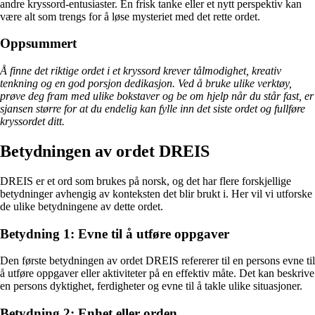
andre kryssord-entusiaster. En frisk tanke eller et nytt perspektiv kan
være alt som trengs for å løse mysteriet med det rette ordet.
Oppsummert
Å finne det riktige ordet i et kryssord krever tålmodighet, kreativ
tenkning og en god porsjon dedikasjon. Ved å bruke ulike verktøy,
prøve deg fram med ulike bokstaver og be om hjelp når du står fast, er
sjansen større for at du endelig kan fylle inn det siste ordet og fullføre
kryssordet ditt.
Betydningen av ordet DREIS
DREIS er et ord som brukes på norsk, og det har flere forskjellige
betydninger avhengig av konteksten det blir brukt i. Her vil vi utforske
de ulike betydningene av dette ordet.
Betydning 1: Evne til å utføre oppgaver
Den første betydningen av ordet DREIS refererer til en persons evne til
å utføre oppgaver eller aktiviteter på en effektiv måte. Det kan beskrive
en persons dyktighet, ferdigheter og evne til å takle ulike situasjoner.
Betydning 2: Enhet eller orden