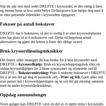
Når du står fast med ordet DREPTE i kryssordet, er det viktig å først
og fremst finne ut hva ordet betyr. Definisjonen kan hjelpe deg med å
se etter passende ledetråder i kryssordets oppgaver.
Fokuser på antall bokstaver
DREPTE har 6 bokstaver, så det er nyttig å se etter kryssordsplasser
som har plass til et 6-bokstavers ord. Dette vil begrense antall
alternativer og gjøre det lettere å finne det riktige svaret.
Bruk kryssordløsningsteknikker
Det finnes ulike strategier du kan bruke for å løse kryssordet med
DREPTE:
– Kryssordhjelp:
Bruk en kryssordoppslagsbok eller en
online kryssordhjelper for å finne synonymer og relaterede ord til
DREPTE.
– Bokstavombytting:
Prøv å ombytte bokstaver i DREPTE
for å se om det gir deg et passende ord.
– Prøv og feil:
Gjett ulike ord
som passer inn i kryssordsløsningen og se om det gir mening sammen
med de andre kryssordledetrådene.
Oppdag sammenhenger
Noen ganger kan DREPTE være en del av et større tema i kryssordet.