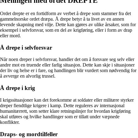
Meningen med ordet DREPTE
Ordet drepte er en fortidform av verbet å drepe som stammer fra det
gammelnorske ordet dræpa. Å drepe betyr å ta livet av en annen
levende skapning med vilje. Dette kan gjøres av ulike årsaker, som for
eksempel i selvforsvar, som en del av krigføring, eller i form av drap
eller mord.
Å drepe i selvforsvar
Når noen dreper i selvforsvar, handler det om å forsvare seg selv eller
andre mot en truende eller farlig situasjon. Dette kan skje i situasjoner
der liv og helse er i fare, og handlingen blir vurdert som nødvendig for
å avverge en alvorlig trussel.
Å drepe i krig
I krigssituasjoner kan det forekomme at soldater eller militære styrker
dreper fiendtlige krigere i kamp. Dette reguleres av internasjonal
humanitærrett, som setter klare retningslinjer for hvordan krigføring
skal utføres og hvilke handlinger som er tillatt under væpnede
konflikter.
Draps- og mordtilfeller