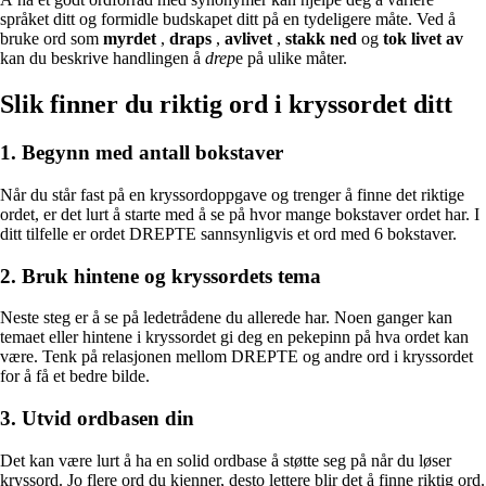
språket ditt og formidle budskapet ditt på en tydeligere måte. Ved å
bruke ord som
myrdet
,
draps
,
avlivet
,
stakk ned
og
tok livet av
kan du beskrive handlingen å
drep
e på ulike måter.
Slik finner du riktig ord i kryssordet ditt
1. Begynn med antall bokstaver
Når du står fast på en kryssordoppgave og trenger å finne det riktige
ordet, er det lurt å starte med å se på hvor mange bokstaver ordet har. I
ditt tilfelle er ordet DREPTE sannsynligvis et ord med 6 bokstaver.
2. Bruk hintene og kryssordets tema
Neste steg er å se på ledetrådene du allerede har. Noen ganger kan
temaet eller hintene i kryssordet gi deg en pekepinn på hva ordet kan
være. Tenk på relasjonen mellom DREPTE og andre ord i kryssordet
for å få et bedre bilde.
3. Utvid ordbasen din
Det kan være lurt å ha en solid ordbase å støtte seg på når du løser
kryssord. Jo flere ord du kjenner, desto lettere blir det å finne riktig ord.