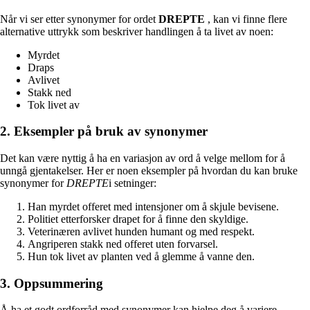
Når vi ser etter synonymer for ordet
DREPTE
, kan vi finne flere
alternative uttrykk som beskriver handlingen å ta livet av noen:
Myrdet
Draps
Avlivet
Stakk ned
Tok livet av
2. Eksempler på bruk av synonymer
Det kan være nyttig å ha en variasjon av ord å velge mellom for å
unngå gjentakelser. Her er noen eksempler på hvordan du kan bruke
synonymer for
DREPTE
i setninger:
Han myrdet offeret med intensjoner om å skjule bevisene.
Politiet etterforsker drapet for å finne den skyldige.
Veterinæren avlivet hunden humant og med respekt.
Angriperen stakk ned offeret uten forvarsel.
Hun tok livet av planten ved å glemme å vanne den.
3. Oppsummering
Å ha et godt ordforråd med synonymer kan hjelpe deg å variere