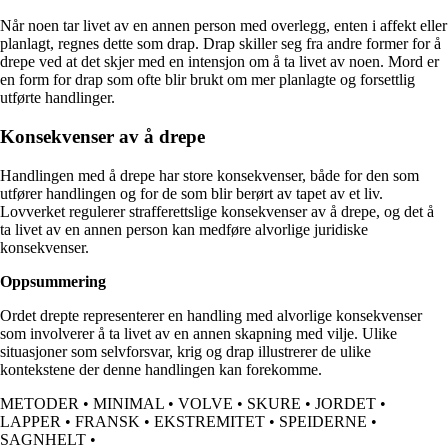
Når noen tar livet av en annen person med overlegg, enten i affekt eller
planlagt, regnes dette som drap. Drap skiller seg fra andre former for å
drepe ved at det skjer med en intensjon om å ta livet av noen. Mord er
en form for drap som ofte blir brukt om mer planlagte og forsettlig
utførte handlinger.
Konsekvenser av å drepe
Handlingen med å drepe har store konsekvenser, både for den som
utfører handlingen og for de som blir berørt av tapet av et liv.
Lovverket regulerer strafferettslige konsekvenser av å drepe, og det å
ta livet av en annen person kan medføre alvorlige juridiske
konsekvenser.
Oppsummering
Ordet drepte representerer en handling med alvorlige konsekvenser
som involverer å ta livet av en annen skapning med vilje. Ulike
situasjoner som selvforsvar, krig og drap illustrerer de ulike
kontekstene der denne handlingen kan forekomme.
METODER
•
MINIMAL
•
VOLVE
•
SKURE
•
JORDET
•
LAPPER
•
FRANSK
•
EKSTREMITET
•
SPEIDERNE
•
SAGNHELT
•