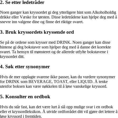
2. Se etter ledetråder
Noen ganger kan kryssordet gi deg ytterligere hint som Alkoholholdig
drikke eller Væske for tørsten. Disse ledetrådene kan hjelpe deg med å
snevre inn valgene dine og finne det riktige svaret.
3. Bruk kryssordets kryssende ord
Se på de ordene som krysser med DRINK. Noen ganger kan disse
hintene gi deg bokstaver som hjelper deg med å danne det korrekte
svaret. Ta hensyn til mønsteret og de allerede utfylte bokstavene i
kryssordet ditt.
4. Søk etter synonymer
Hvis de mer opplagte svarene ikke passer, kan du vurdere synonymer
for DRINK som BEVERAGE, TOAST, eller LIQUID. Å tenke
utenfor boksen kan være nøkkelen til å løse vanskelige kryssord.
5. Konsulter en ordbok
Hvis du står fast, kan det være lurt å slå opp mulige svar i en ordbok
eller et kryssordleksikon. Å utvide ordforrådet ditt vil gjøre det lettere å
løse kryssord i fremtiden.