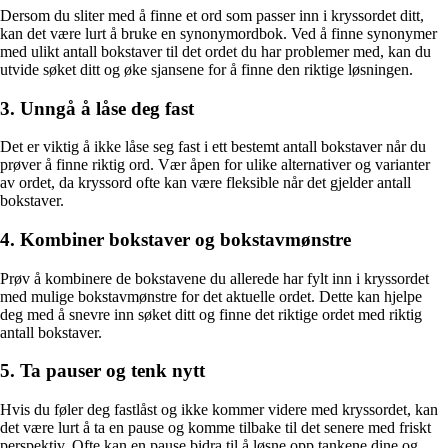
Dersom du sliter med å finne et ord som passer inn i kryssordet ditt,
kan det være lurt å bruke en synonymordbok. Ved å finne synonymer
med ulikt antall bokstaver til det ordet du har problemer med, kan du
utvide søket ditt og øke sjansene for å finne den riktige løsningen.
3. Unngå å låse deg fast
Det er viktig å ikke låse seg fast i ett bestemt antall bokstaver når du
prøver å finne riktig ord. Vær åpen for ulike alternativer og varianter
av ordet, da kryssord ofte kan være fleksible når det gjelder antall
bokstaver.
4. Kombiner bokstaver og bokstavmønstre
Prøv å kombinere de bokstavene du allerede har fylt inn i kryssordet
med mulige bokstavmønstre for det aktuelle ordet. Dette kan hjelpe
deg med å snevre inn søket ditt og finne det riktige ordet med riktig
antall bokstaver.
5. Ta pauser og tenk nytt
Hvis du føler deg fastlåst og ikke kommer videre med kryssordet, kan
det være lurt å ta en pause og komme tilbake til det senere med friskt
perspektiv. Ofte kan en pause bidra til å løsne opp tankene dine og