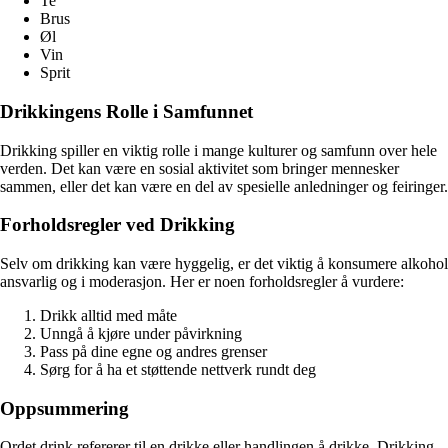
Te
Brus
Øl
Vin
Sprit
Drikkingens Rolle i Samfunnet
Drikking spiller en viktig rolle i mange kulturer og samfunn over hele
verden. Det kan være en sosial aktivitet som bringer mennesker
sammen, eller det kan være en del av spesielle anledninger og feiringer.
Forholdsregler ved Drikking
Selv om drikking kan være hyggelig, er det viktig å konsumere alkohol
ansvarlig og i moderasjon. Her er noen forholdsregler å vurdere:
Drikk alltid med måte
Unngå å kjøre under påvirkning
Pass på dine egne og andres grenser
Sørg for å ha et støttende nettverk rundt deg
Oppsummering
Ordet drink refererer til en drikke eller handlingen å drikke. Drikking