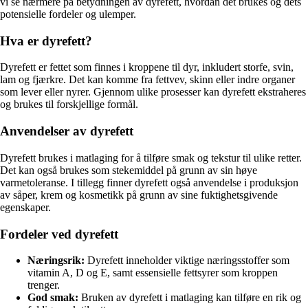
vi se nærmere på betydningen av dyrefett, hvordan det brukes og dets
potensielle fordeler og ulemper.
Hva er dyrefett?
Dyrefett er fettet som finnes i kroppene til dyr, inkludert storfe, svin,
lam og fjærkre. Det kan komme fra fettvev, skinn eller indre organer
som lever eller nyrer. Gjennom ulike prosesser kan dyrefett ekstraheres
og brukes til forskjellige formål.
Anvendelser av dyrefett
Dyrefett brukes i matlaging for å tilføre smak og tekstur til ulike retter.
Det kan også brukes som stekemiddel på grunn av sin høye
varmetoleranse. I tillegg finner dyrefett også anvendelse i produksjon
av såper, krem og kosmetikk på grunn av sine fuktighetsgivende
egenskaper.
Fordeler ved dyrefett
Næringsrik:
Dyrefett inneholder viktige næringsstoffer som
vitamin A, D og E, samt essensielle fettsyrer som kroppen
trenger.
God smak:
Bruken av dyrefett i matlaging kan tilføre en rik og