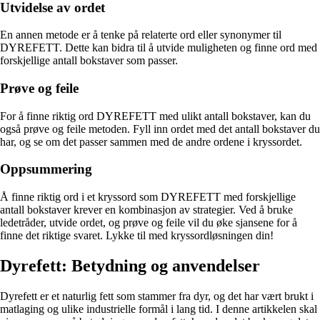
Utvidelse av ordet
En annen metode er å tenke på relaterte ord eller synonymer til
DYREFETT. Dette kan bidra til å utvide muligheten og finne ord med
forskjellige antall bokstaver som passer.
Prøve og feile
For å finne riktig ord DYREFETT med ulikt antall bokstaver, kan du
også prøve og feile metoden. Fyll inn ordet med det antall bokstaver du
har, og se om det passer sammen med de andre ordene i kryssordet.
Oppsummering
Å finne riktig ord i et kryssord som DYREFETT med forskjellige
antall bokstaver krever en kombinasjon av strategier. Ved å bruke
ledetråder, utvide ordet, og prøve og feile vil du øke sjansene for å
finne det riktige svaret. Lykke til med kryssordløsningen din!
Dyrefett: Betydning og anvendelser
Dyrefett er et naturlig fett som stammer fra dyr, og det har vært brukt i
matlaging og ulike industrielle formål i lang tid. I denne artikkelen skal