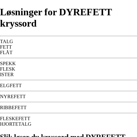
Løsninger for DYREFETT
kryssord
TALG
FETT
FLÅT
SPEKK
FLESK
ISTER
ELGFETT
NYREFETT
RIBBEFETT
FLESKEFETT
HJORTETALG
Slik løser du kryssord med DYREFETT