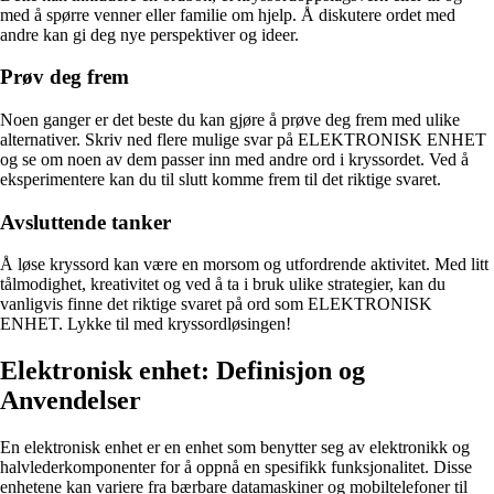
med å spørre venner eller familie om hjelp. Å diskutere ordet med
andre kan gi deg nye perspektiver og ideer.
Prøv deg frem
Noen ganger er det beste du kan gjøre å prøve deg frem med ulike
alternativer. Skriv ned flere mulige svar på ELEKTRONISK ENHET
og se om noen av dem passer inn med andre ord i kryssordet. Ved å
eksperimentere kan du til slutt komme frem til det riktige svaret.
Avsluttende tanker
Å løse kryssord kan være en morsom og utfordrende aktivitet. Med litt
tålmodighet, kreativitet og ved å ta i bruk ulike strategier, kan du
vanligvis finne det riktige svaret på ord som ELEKTRONISK
ENHET. Lykke til med kryssordløsingen!
Elektronisk enhet: Definisjon og
Anvendelser
En elektronisk enhet er en enhet som benytter seg av elektronikk og
halvlederkomponenter for å oppnå en spesifikk funksjonalitet. Disse
enhetene kan variere fra bærbare datamaskiner og mobiltelefoner til