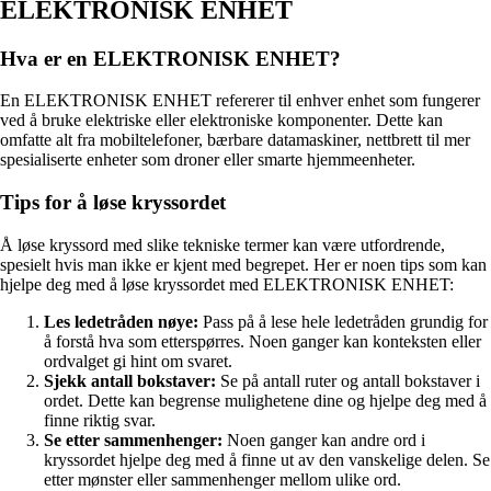
ELEKTRONISK ENHET
Hva er en ELEKTRONISK ENHET?
En ELEKTRONISK ENHET refererer til enhver enhet som fungerer
ved å bruke elektriske eller elektroniske komponenter. Dette kan
omfatte alt fra mobiltelefoner, bærbare datamaskiner, nettbrett til mer
spesialiserte enheter som droner eller smarte hjemmeenheter.
Tips for å løse kryssordet
Å løse kryssord med slike tekniske termer kan være utfordrende,
spesielt hvis man ikke er kjent med begrepet. Her er noen tips som kan
hjelpe deg med å løse kryssordet med ELEKTRONISK ENHET:
Les ledetråden nøye:
Pass på å lese hele ledetråden grundig for
å forstå hva som etterspørres. Noen ganger kan konteksten eller
ordvalget gi hint om svaret.
Sjekk antall bokstaver:
Se på antall ruter og antall bokstaver i
ordet. Dette kan begrense mulighetene dine og hjelpe deg med å
finne riktig svar.
Se etter sammenhenger:
Noen ganger kan andre ord i
kryssordet hjelpe deg med å finne ut av den vanskelige delen. Se
etter mønster eller sammenhenger mellom ulike ord.