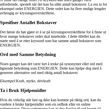
utfordrende, spesielt når det kan ha ulikt antall bokstaver. La oss ta for
eksempel ordet ENERGIEN. Dette ordet kan ha flere mulige lengder
avhengig av kryssingsoverskriftene.
Spesifiser Antallet Bokstaver
Det første du bør gjøre er å se på kryssingsoverskriftene for å finne ut
hvor mange bokstaver ordet skal inneholde. I dette tilfellet kan du
starte med å se etter kryssord som har samme antall bokstaver som
ENERGIEN.
Ord med Samme Betydning
Noen ganger kan det være lurt å tenke på synonymer eller ord med
lignende betydning som ENERGIEN. Dette kan hjelpe deg med å
generere alternative ord med riktig antall bokstaver.
Eksempel:
Kraft, styrke, drivkraft
Ta i Bruk Hjelpemidler
Hvis du virkelig står fast og ikke kan komme på riktig ord, kan du
vurdere å bruke hjelpemidler som en ordbok eller en online
ordgenerator. Disse verktøyene kan gi deg forslag til ord basert på