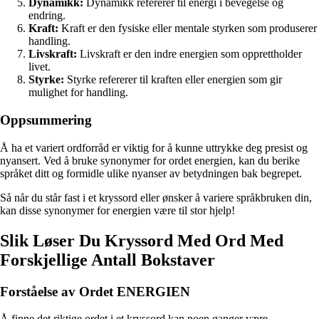
Dynamikk:
Dynamikk refererer til energi i bevegelse og
endring.
Kraft:
Kraft er den fysiske eller mentale styrken som produserer
handling.
Livskraft:
Livskraft er den indre energien som opprettholder
livet.
Styrke:
Styrke refererer til kraften eller energien som gir
mulighet for handling.
Oppsummering
Å ha et variert ordforråd er viktig for å kunne uttrykke deg presist og
nyansert. Ved å bruke synonymer for ordet energien, kan du berike
språket ditt og formidle ulike nyanser av betydningen bak begrepet.
Så når du står fast i et kryssord eller ønsker å variere språkbruken din,
kan disse synonymer for energien være til stor hjelp!
Slik Løser Du Kryssord Med Ord Med
Forskjellige Antall Bokstaver
Forståelse av Ordet ENERGIEN
Å finne det riktige ordet i et kryssord kan noen ganger være