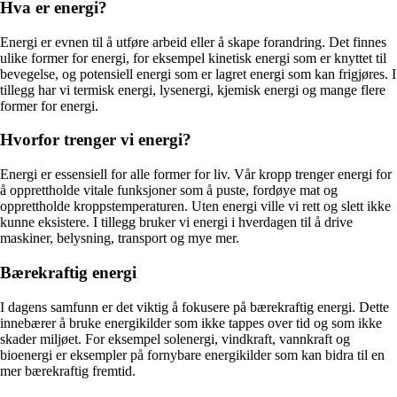
Hva er energi?
Energi er evnen til å utføre arbeid eller å skape forandring. Det finnes
ulike former for energi, for eksempel kinetisk energi som er knyttet til
bevegelse, og potensiell energi som er lagret energi som kan frigjøres. I
tillegg har vi termisk energi, lysenergi, kjemisk energi og mange flere
former for energi.
Hvorfor trenger vi energi?
Energi er essensiell for alle former for liv. Vår kropp trenger energi for
å opprettholde vitale funksjoner som å puste, fordøye mat og
opprettholde kroppstemperaturen. Uten energi ville vi rett og slett ikke
kunne eksistere. I tillegg bruker vi energi i hverdagen til å drive
maskiner, belysning, transport og mye mer.
Bærekraftig energi
I dagens samfunn er det viktig å fokusere på bærekraftig energi. Dette
innebærer å bruke energikilder som ikke tappes over tid og som ikke
skader miljøet. For eksempel solenergi, vindkraft, vannkraft og
bioenergi er eksempler på fornybare energikilder som kan bidra til en
mer bærekraftig fremtid.