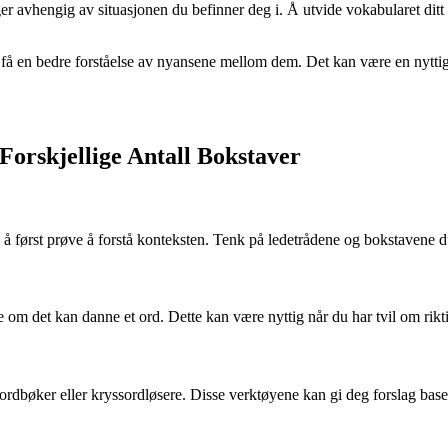
r avhengig av situasjonen du befinner deg i. Å utvide vokabularet ditt
 få en bedre forståelse av nyansene mellom dem. Det kan være en nyttig m
orskjellige Antall Bokstaver
å først prøve å forstå konteksten. Tenk på ledetrådene og bokstavene du 
se om det kan danne et ord. Dette kan være nyttig når du har tvil om rik
 til ordbøker eller kryssordløsere. Disse verktøyene kan gi deg forslag b