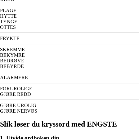
PLAGE
HYTTE
TYNGE
OTTES
FRYKTE
SKREMME
BEKYMRE
BEDRØVE
BEBYRDE
ALARMERE
FORUROLIGE
GJØRE REDD
GJØRE UROLIG
GJØRE NERVØS
Slik løser du kryssord med ENGSTE
1. Utvide ordboken din