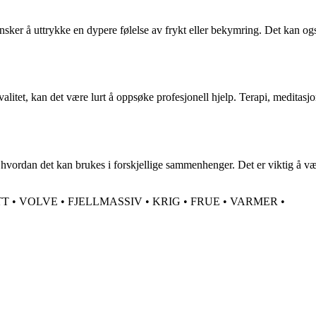
n ønsker å uttrykke en dypere følelse av frykt eller bekymring. Det kan o
alitet, kan det være lurt å oppsøke profesjonell hjelp. Terapi, meditasj
og hvordan det kan brukes i forskjellige sammenhenger. Det er viktig å
TT
•
VOLVE
•
FJELLMASSIV
•
KRIG
•
FRUE
•
VARMER
•