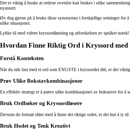
Det er viktig å huske at ordene ovenfor kan brukes i ulike sammenhenge
nyansert.
Øv deg gjerne på å bruke disse synonymer i forskjellige setninger for å
ulike situasjoner.
Lykke til med videre kryssordløsning og utforskelsen av språket norsk!
Hvordan Finne Riktig Ord i Kryssord med F
Forstå Konteksten
Når du står fast med et ord som ENGSTE i kryssordet ditt, er det viktig 
Prøv Ulike Bokstavkombinasjoner
En effektiv strategi er å prøve ulike kombinasjoner av bokstaver for å 
Bruk Ordbøker og Kryssordløsere
Dersom du fortsatt sliter med å finne det riktige ordet, er det lurt å ty
Bruk Hodet og Tenk Kreativt