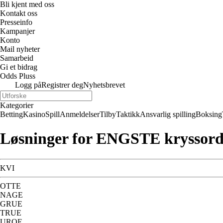
Bli kjent med oss
Kontakt oss
Presseinfo
Kampanjer
Konto
Mail nyheter
Samarbeid
Gi et bidrag
Odds Pluss
Logg på
Registrer deg
Nyhetsbrevet
Kategorier
Betting
Kasino
Spill
Anmeldelser
Tilby
Taktikk
Ansvarlig spilling
Boksing
Løsninger for ENGSTE kryssor
KVI
OTTE
NAGE
GRUE
TRUE
UROE