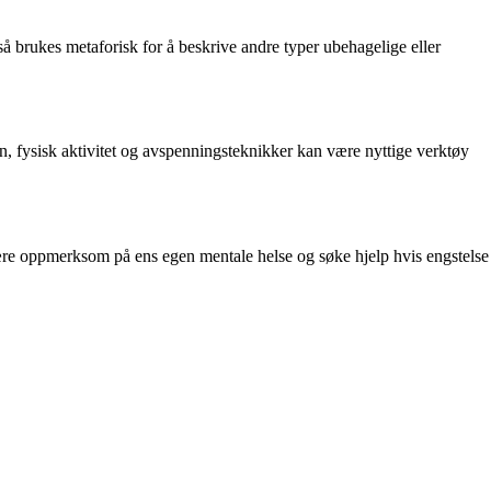
gså brukes metaforisk for å beskrive andre typer ubehagelige eller
on, fysisk aktivitet og avspenningsteknikker kan være nyttige verktøy
 være oppmerksom på ens egen mentale helse og søke hjelp hvis engstelse