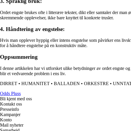
3. Språklig bruk:
Ordet engste brukes ofte i litterære tekster, dikt eller samtaler der ma
skremmende opplevelser, ikke bare knyttet til konkrete trusler.
4. Håndtering av engstelse:
Hvis man opplever hyppig eller intens engstelse som påvirker ens livskv
for å håndtere engstelse på en konstruktiv måte.
Oppsummering
I denne artikkelen har vi utforsket ulike betydninger av ordet engste 
blir et vedvarende problem i ens liv.
DIRRET
•
HUMANITET
•
BALLADEN
•
ORKESTRE
•
UNNTA
Odds Pluss
Bli kjent med oss
Kontakt oss
Presseinfo
Kampanjer
Konto
Mail nyheter
Samarbeid