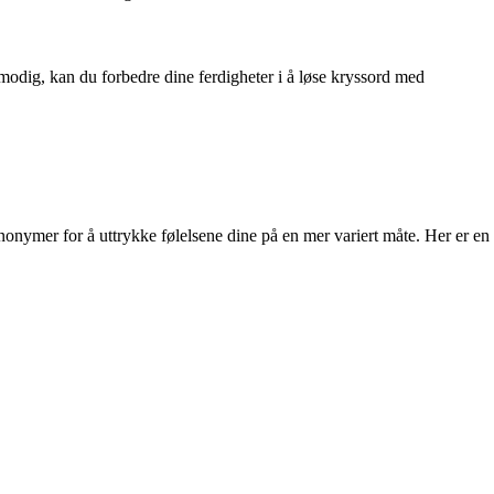
modig, kan du forbedre dine ferdigheter i å løse kryssord med
synonymer for å uttrykke følelsene dine på en mer variert måte. Her er en