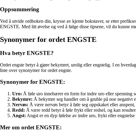
Oppsummering
Ved å utvide ordboken din, krysse av kjente bokstaver, se etter prefik
ENGSTE. Med litt øvelse og ved å følge disse tipsene, vil du kunne m
Synonymer for ordet ENGSTE
Hva betyr ENGSTE?
Ordet engste betyr å gjøre bekymret, urolig eller engstelig. I en hverda
liste over synonymer for ordet engste.
Synonymer for ENGSTE:
Uro:
Å føle uro innebærer en form for indre uro eller spenning s
Bekymre:
Å bekymre seg handler om å gruble på noe negativt el
Nervøs:
Å være nervøs betyr å føle seg oppskaket eller anspent, o
Redd:
Å være redd betyr å føle frykt eller redsel, og kan resultere
Angst:
Angst er en dyp følelse av indre uro, frykt eller engstels
Mer om ordet ENGSTE: