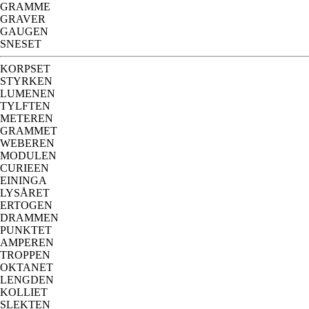
GRAMME
GRAVER
GAUGEN
SNESET
KORPSET
STYRKEN
LUMENEN
TYLFTEN
METEREN
GRAMMET
WEBEREN
MODULEN
CURIEEN
EININGA
LYSÅRET
ERTOGEN
DRAMMEN
PUNKTET
AMPEREN
TROPPEN
OKTANET
LENGDEN
KOLLIET
SLEKTEN