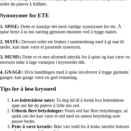
ordet du prøver å fullføre.
Synonymer for ETE
1. SPISE:
Dette er kanskje det mest vanlige synonymet for ete. Å
spise betyr å ta inn næring gjennom munnen ved å tygge maten.
2. MATE:
Dersom ordet ete brukes i sammenheng med å gi mat til
andre, kan mate være et passende synonym.
3. MUMS:
Dette er et mer uformelt uttrykk for å spise og kan være en
morsom måte å lage variasjon i kryssordet ditt.
4. GNAGE:
Hvis handlingen med å spise involverer å tygge gjentatte
ganger, kan gnage være en god erstatning.
Tips for å løse kryssord
Les ledetrådene nøye:
Ta deg tid til å forstå hva ledetrådene
spør om før du prøver å fylle inn ord.
Utforsk flere betydninger:
Noen ord har flere betydninger, så
sjekk om det kan være et ord med en annen betydning som
passer bedre.
Prøv å være kreativ:
Ikke vær redd for å tenke utenfor boksen