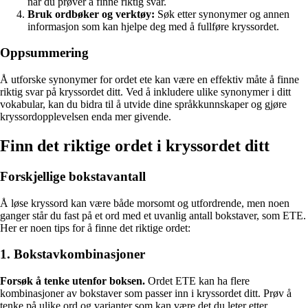
når du prøver å finne riktig svar.
Bruk ordbøker og verktøy:
Søk etter synonymer og annen
informasjon som kan hjelpe deg med å fullføre kryssordet.
Oppsummering
Å utforske synonymer for ordet ete kan være en effektiv måte å finne
riktig svar på kryssordet ditt. Ved å inkludere ulike synonymer i ditt
vokabular, kan du bidra til å utvide dine språkkunnskaper og gjøre
kryssordopplevelsen enda mer givende.
Finn det riktige ordet i kryssordet ditt
Forskjellige bokstavantall
Å løse kryssord kan være både morsomt og utfordrende, men noen
ganger står du fast på et ord med et uvanlig antall bokstaver, som ETE.
Her er noen tips for å finne det riktige ordet:
1. Bokstavkombinasjoner
Forsøk å tenke utenfor boksen.
Ordet ETE kan ha flere
kombinasjoner av bokstaver som passer inn i kryssordet ditt. Prøv å
tenke på ulike ord og varianter som kan være det du leter etter.