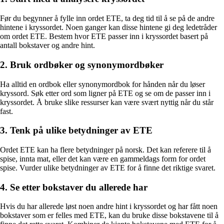
Før du begynner å fylle inn ordet ETE, ta deg tid til å se på de andre
hintene i kryssordet. Noen ganger kan disse hintene gi deg ledetråder
om ordet ETE. Bestem hvor ETE passer inn i kryssordet basert på
antall bokstaver og andre hint.
2. Bruk ordbøker og synonymordbøker
Ha alltid en ordbok eller synonymordbok for hånden når du løser
kryssord. Søk etter ord som ligner på ETE og se om de passer inn i
kryssordet. Å bruke slike ressurser kan være svært nyttig når du står
fast.
3. Tenk på ulike betydninger av ETE
Ordet ETE kan ha flere betydninger på norsk. Det kan referere til å
spise, innta mat, eller det kan være en gammeldags form for ordet
spise. Vurder ulike betydninger av ETE for å finne det riktige svaret.
4. Se etter bokstaver du allerede har
Hvis du har allerede løst noen andre hint i kryssordet og har fått noen
bokstaver som er felles med ETE, kan du bruke disse bokstavene til å