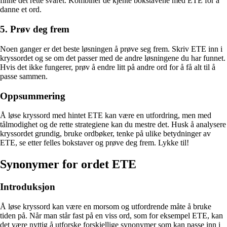
finne det rette svaret. Kombiner de kjente bokstavene med ETE for å
danne et ord.
5. Prøv deg frem
Noen ganger er det beste løsningen å prøve seg frem. Skriv ETE inn i
kryssordet og se om det passer med de andre løsningene du har funnet.
Hvis det ikke fungerer, prøv å endre litt på andre ord for å få alt til å
passe sammen.
Oppsummering
Å løse kryssord med hintet ETE kan være en utfordring, men med
tålmodighet og de rette strategiene kan du mestre det. Husk å analysere
kryssordet grundig, bruke ordbøker, tenke på ulike betydninger av
ETE, se etter felles bokstaver og prøve deg frem. Lykke til!
Synonymer for ordet ETE
Introduksjon
Å løse kryssord kan være en morsom og utfordrende måte å bruke
tiden på. Når man står fast på en viss ord, som for eksempel ETE, kan
det være nyttig å utforske forskjellige synonymer som kan passe inn i