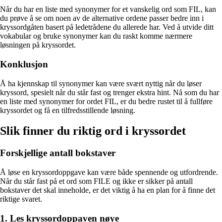
Når du har en liste med synonymer for et vanskelig ord som FIL, kan
du prøve å se om noen av de alternative ordene passer bedre inn i
kryssordgåten basert på ledetrådene du allerede har. Ved å utvide ditt
vokabular og bruke synonymer kan du raskt komme nærmere
løsningen på kryssordet.
Konklusjon
Å ha kjennskap til synonymer kan være svært nyttig når du løser
kryssord, spesielt når du står fast og trenger ekstra hint. Nå som du har
en liste med synonymer for ordet FIL, er du bedre rustet til å fullføre
kryssordet og få en tilfredsstillende løsning.
Slik finner du riktig ord i kryssordet
Forskjellige antall bokstaver
Å løse en kryssordoppgave kan være både spennende og utfordrende.
Når du står fast på et ord som FILE og ikke er sikker på antall
bokstaver det skal inneholde, er det viktig å ha en plan for å finne det
riktige svaret.
1. Les kryssordoppaven nøye