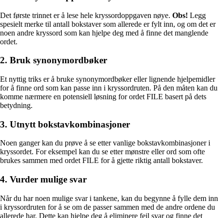
Det første trinnet er å lese hele kryssordoppgaven nøye.
Obs!
Legg
spesielt merke til antall bokstaver som allerede er fylt inn, og om det er
noen andre kryssord som kan hjelpe deg med å finne det manglende
ordet.
2. Bruk synonymordbøker
Et nyttig triks er å bruke synonymordbøker eller lignende hjelpemidler
for å finne ord som kan passe inn i kryssordruten. På den måten kan du
komme nærmere en potensiell løsning for ordet FILE basert på dets
betydning.
3. Utnytt bokstavkombinasjoner
Noen ganger kan du prøve å se etter vanlige bokstavkombinasjoner i
kryssordet. For eksempel kan du se etter mønstre eller ord som ofte
brukes sammen med ordet FILE for å gjette riktig antall bokstaver.
4. Vurder mulige svar
Når du har noen mulige svar i tankene, kan du begynne å fylle dem inn
i kryssordruten for å se om de passer sammen med de andre ordene du
allerede har. Dette kan hjelpe deg å eliminere feil svar og finne det