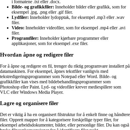
i formatene .txt eller .docx.
Bilde- og grafikkfiler:
Inneholder bilder eller grafikk, som for
eksempel .jpg, .png eller .gif filer.
Lydfiler:
Inneholder lydopptak, for eksempel .mp3 eller .wav
filer.
Video:
Inneholder videofiler, som for eksempel .mp4 eller .avi
filer.
Programfiler:
Inneholder kjørbare programmer eller
applikasjoner, som for eksempel .exe filer.
Hvordan åpne og redigere filer
For å åpne og redigere en fil, trenger du riktig programvare installert på
datamaskinen. For eksempel, åpnes tekstfiler vanligvis med
tekstredigeringsprogrammer som Notepad eller Word. Bilde- og
grafikkfiler kan vises med bildebehandlingsprogrammer som
Photoshop eller Paint. Lyd- og videofiler krever mediespillere som
VLC eller Windows Media Player.
Lagre og organisere filer
Det er viktig å ha en organisert filstruktur for å enkelt finne og håndtere
filer. Opprett mapper for å kategorisere forskjellige typer filer, for
eksempel arbeidsdokumenter, bilder, eller personlige filer. Du kan også