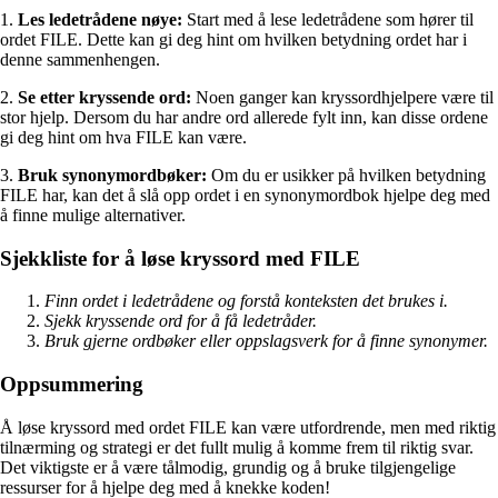
1.
Les ledetrådene nøye:
Start med å lese ledetrådene som hører til
ordet FILE. Dette kan gi deg hint om hvilken betydning ordet har i
denne sammenhengen.
2.
Se etter kryssende ord:
Noen ganger kan kryssordhjelpere være til
stor hjelp. Dersom du har andre ord allerede fylt inn, kan disse ordene
gi deg hint om hva FILE kan være.
3.
Bruk synonymordbøker:
Om du er usikker på hvilken betydning
FILE har, kan det å slå opp ordet i en synonymordbok hjelpe deg med
å finne mulige alternativer.
Sjekkliste for å løse kryssord med FILE
Finn ordet i ledetrådene og forstå konteksten det brukes i.
Sjekk kryssende ord for å få ledetråder.
Bruk gjerne ordbøker eller oppslagsverk for å finne synonymer.
Oppsummering
Å løse kryssord med ordet FILE kan være utfordrende, men med riktig
tilnærming og strategi er det fullt mulig å komme frem til riktig svar.
Det viktigste er å være tålmodig, grundig og å bruke tilgjengelige
ressurser for å hjelpe deg med å knekke koden!