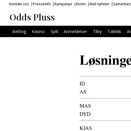
Kontakt oss
Presseinfo
Kampanjer
Konto
Mail nyheter
Samarbei
Odds Pluss
Betting
Kasino
Spill
Anmeldelser
Tilby
Taktikk
An
Løsninge
ID
AS
MAS
DYD
KJAS