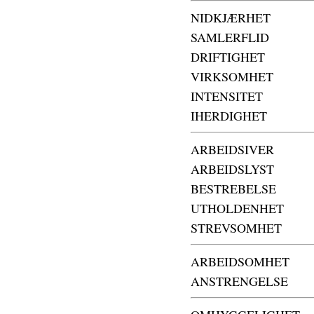
NIDKJÆRHET
SAMLERFLID
DRIFTIGHET
VIRKSOMHET
INTENSITET
IHERDIGHET
ARBEIDSIVER
ARBEIDSLYST
BESTREBELSE
UTHOLDENHET
STREVSOMHET
ARBEIDSOMHET
ANSTRENGELSE