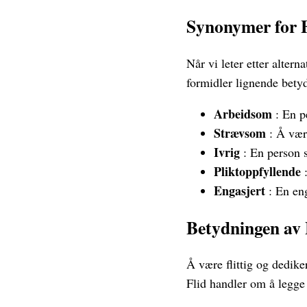
Synonymer for
Når vi leter etter alter
formidler lignende betyd
Arbeidsom
: En pe
Strævsom
: Å være
Ivrig
: En person s
Pliktoppfyllende
:
Engasjert
: En eng
Betydningen av
Å være flittig og dedike
Flid handler om å legge 