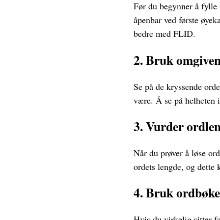
Før du begynner å fylle 
åpenbar ved første øyek
bedre med FLID.
2. Bruk omgiven
Se på de kryssende orde
være. Å se på helheten i 
3. Vurder ordle
Når du prøver å løse or
ordets lengde, og dette 
4. Bruk ordbøke
Hvis du virkelig sitter 