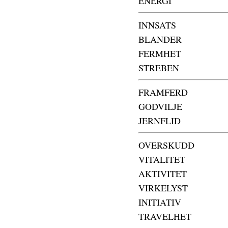
ENERGI
INNSATS
BLANDER
FERMHET
STREBEN
FRAMFERD
GODVILJE
JERNFLID
OVERSKUDD
VITALITET
AKTIVITET
VIRKELYST
INITIATIV
TRAVELHET