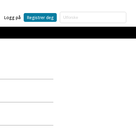
Logg på
Registrer deg