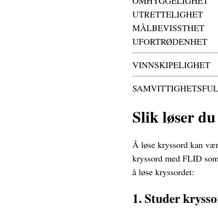
OMHYGGELIGHET
UTRETTELIGHET
MÅLBEVISSTHET
UFORTRØDENHET
VINNSKIPELIGHET
SAMVITTIGHETSFU
Slik løser d
Å løse kryssord kan vær
kryssord med FLID som en
å løse kryssordet:
1. Studer krysso