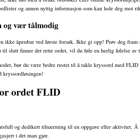
rdlister og annen nyttig informasjon som kan lede deg mot rik
m og vær tålmodig
n ikke åpenbar ved første forsøk. Ikke gi opp! Prøv deg fram 
l slutt finner det rette ordet, vil du føle en herlig følelse av t
hodet, bør du være bedre rustet til å takle kryssord med FLID
d kryssordløsingen!
or ordet FLID
satsfull og dedikert tilnærming til en oppgave eller aktivitet. Å
gasjert i det man gjør.