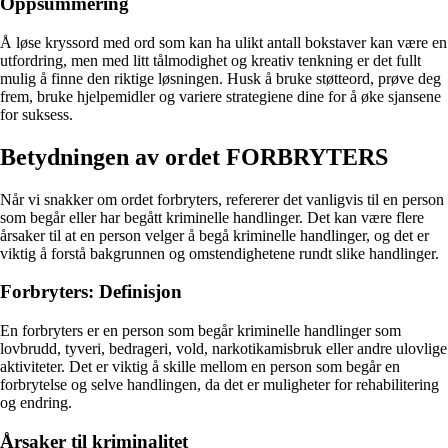
Oppsummering
Å løse kryssord med ord som kan ha ulikt antall bokstaver kan være en
utfordring, men med litt tålmodighet og kreativ tenkning er det fullt
mulig å finne den riktige løsningen. Husk å bruke støtteord, prøve deg
frem, bruke hjelpemidler og variere strategiene dine for å øke sjansene
for suksess.
Betydningen av ordet FORBRYTERS
Når vi snakker om ordet forbryters, refererer det vanligvis til en person
som begår eller har begått kriminelle handlinger. Det kan være flere
årsaker til at en person velger å begå kriminelle handlinger, og det er
viktig å forstå bakgrunnen og omstendighetene rundt slike handlinger.
Forbryters: Definisjon
En forbryters er en person som begår kriminelle handlinger som
lovbrudd, tyveri, bedrageri, vold, narkotikamisbruk eller andre ulovlige
aktiviteter. Det er viktig å skille mellom en person som begår en
forbrytelse og selve handlingen, da det er muligheter for rehabilitering
og endring.
Årsaker til kriminalitet