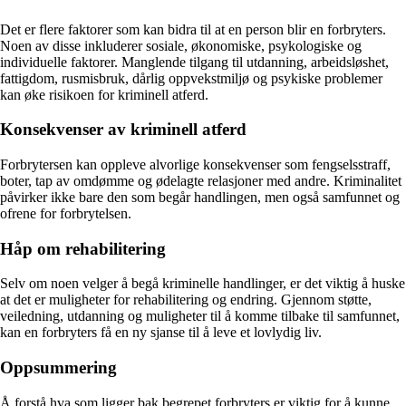
Det er flere faktorer som kan bidra til at en person blir en forbryters.
Noen av disse inkluderer sosiale, økonomiske, psykologiske og
individuelle faktorer. Manglende tilgang til utdanning, arbeidsløshet,
fattigdom, rusmisbruk, dårlig oppvekstmiljø og psykiske problemer
kan øke risikoen for kriminell atferd.
Konsekvenser av kriminell atferd
Forbrytersen kan oppleve alvorlige konsekvenser som fengselsstraff,
boter, tap av omdømme og ødelagte relasjoner med andre. Kriminalitet
påvirker ikke bare den som begår handlingen, men også samfunnet og
ofrene for forbrytelsen.
Håp om rehabilitering
Selv om noen velger å begå kriminelle handlinger, er det viktig å huske
at det er muligheter for rehabilitering og endring. Gjennom støtte,
veiledning, utdanning og muligheter til å komme tilbake til samfunnet,
kan en forbryters få en ny sjanse til å leve et lovlydig liv.
Oppsummering
Å forstå hva som ligger bak begrepet forbryters er viktig for å kunne