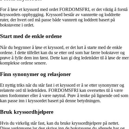
For å løse et kryssord med ordet FORDOMSFRI, er det viktig å forstå
kryssordets oppbygging. Kryssord består av vannrette og loddrette
ruter, der hvert ord må passe både vannrett og loddrett basert på
bokstavene i ordet.
Start med de enkle ordene
Når du begynner å løse et kryssord, er det lurt å starte med de enkle
ordene. I dette tilfellet kan du se etter ord som har færre bokstaver og
prøve å fylle dem inn først. Dette kan gi deg ledetråder til å løse de mer
komplekse ordene senere.
Finn synonymer og relasjoner
Et nyttig triks når du står fast i et kryssord er å se etter synonymer og
relaterte ord til ledetråden. FORDOMSFRI kan oversettes til å være
uten fordommer eller å være nøytral. Prøv å tenke på lignende ord som
kan passe inn i kryssordet basert på denne betydningen.
Bruk kryssordhjelpere
Hvis du virkelig står fast, kan du bruke kryssordhjelpere på nettet.
Disse verktøyene lar deg skrive inn de bokstavene du allerede har og