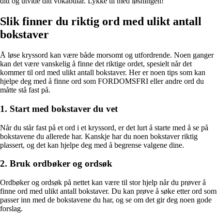
ditt og utvide ditt vokabular. Lykke til med løsningen!
Slik finner du riktig ord med ulikt antall
bokstaver
Å løse kryssord kan være både morsomt og utfordrende. Noen ganger
kan det være vanskelig å finne det riktige ordet, spesielt når det
kommer til ord med ulikt antall bokstaver. Her er noen tips som kan
hjelpe deg med å finne ord som FORDOMSFRI eller andre ord du
måtte stå fast på.
1. Start med bokstaver du vet
Når du står fast på et ord i et kryssord, er det lurt å starte med å se på
bokstavene du allerede har. Kanskje har du noen bokstaver riktig
plassert, og det kan hjelpe deg med å begrense valgene dine.
2. Bruk ordbøker og ordsøk
Ordbøker og ordsøk på nettet kan være til stor hjelp når du prøver å
finne ord med ulikt antall bokstaver. Du kan prøve å søke etter ord som
passer inn med de bokstavene du har, og se om det gir deg noen gode
forslag.