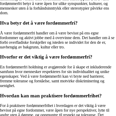
fordømmerfri betyr å være åpen for ulike synspunkter, kulturer, og
mennesker uten å la forhåndsinntrykk eller stereotypier påvirke ens
dom.
Hva betyr det å være fordømmerfri?
Å være fordømmerfri handler om å være bevisst på ens egne
fordommer og aktivt jobbe med å overvinne dem. Det handler om å se
forbi overfladiske forskjeller og isteden se individet for den de er,
uavhengig av bakgrunn, kultur eller tro.
Hvorfor er det viktig å være fordømmerfri?
En fordømmerfri holdning er avgjørende for å skape et inkluderende
samfunn hvor mennesker respekteres for sin individualitet og unike
egenskaper. Ved å være fordømmerfri kan vi bryte ned barrierer,
fremme toleranse og forståelse, samt motvirke diskriminering og
uenighet.
Hvordan kan man praktisere fordømmerfrihet?
For å praktisere fordømmerfrihet i hverdagen er det viktig å være
bevisst på egne fordommer, være åpen for nye perspektiver, lytte til
andre uten å dømme, og oppmuntre til respekt og toleranse. Det