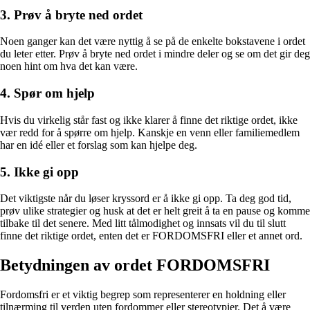
3. Prøv å bryte ned ordet
Noen ganger kan det være nyttig å se på de enkelte bokstavene i ordet
du leter etter. Prøv å bryte ned ordet i mindre deler og se om det gir deg
noen hint om hva det kan være.
4. Spør om hjelp
Hvis du virkelig står fast og ikke klarer å finne det riktige ordet, ikke
vær redd for å spørre om hjelp. Kanskje en venn eller familiemedlem
har en idé eller et forslag som kan hjelpe deg.
5. Ikke gi opp
Det viktigste når du løser kryssord er å ikke gi opp. Ta deg god tid,
prøv ulike strategier og husk at det er helt greit å ta en pause og komme
tilbake til det senere. Med litt tålmodighet og innsats vil du til slutt
finne det riktige ordet, enten det er FORDOMSFRI eller et annet ord.
Betydningen av ordet FORDOMSFRI
Fordomsfri er et viktig begrep som representerer en holdning eller
tilnærming til verden uten fordommer eller stereotypier. Det å være