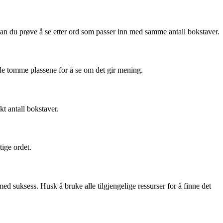
, kan du prøve å se etter ord som passer inn med samme antall bokstaver.
de tomme plassene for å se om det gir mening.
t antall bokstaver.
tige ordet.
d suksess. Husk å bruke alle tilgjengelige ressurser for å finne det