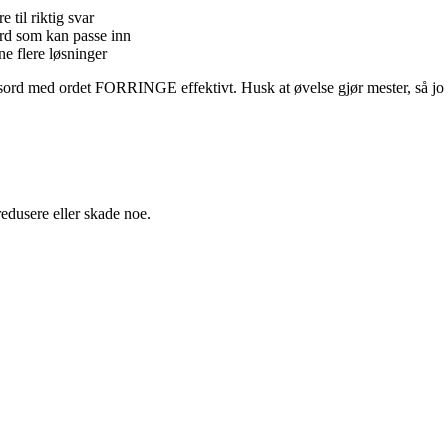
 til riktig svar
ord som kan passe inn
e flere løsninger
ssord med ordet FORRINGE effektivt. Husk at øvelse gjør mester, så jo m
redusere eller skade noe.