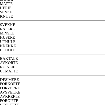
MATTE
HERJE
SENKE
KNUSE
SVEKKE
RASERE
MINSKE
HUSERE
UTHULE
KNEKKE
UTHOLE
BAKTALE
AVKORTE
RUINERE
UTMATTE
DESIMERE
FORKORTE
FORVERRE
AVSVEKKE
AVKREFTE
FORGIFTE
UTSLETTE