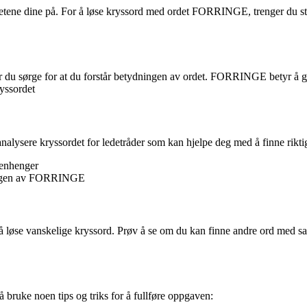
tene dine på. For å løse kryssord med ordet FORRINGE, trenger du strate
du sørge for at du forstår betydningen av ordet. FORRINGE betyr å gjør
yssordet
ysere kryssordet for ledetråder som kan hjelpe deg med å finne riktig
menhenger
dningen av FORRINGE
 å løse vanskelige kryssord. Prøv å se om du kan finne andre ord me
å bruke noen tips og triks for å fullføre oppgaven: