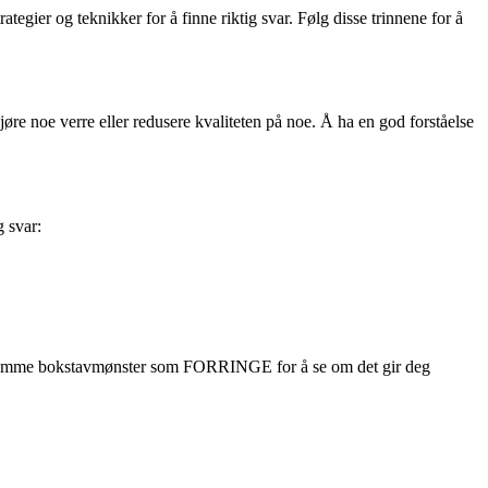
gier og teknikker for å finne riktig svar. Følg disse trinnene for å
e noe verre eller redusere kvaliteten på noe. Å ha en god forståelse
 svar:
d samme bokstavmønster som FORRINGE for å se om det gir deg