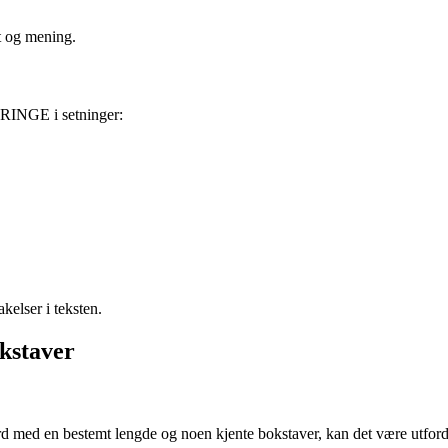
t og mening.
RINGE i setninger:
kelser i teksten.
okstaver
ord med en bestemt lengde og noen kjente bokstaver, kan det være utfordr