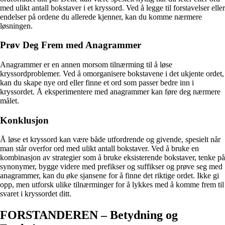
med ulikt antall bokstaver i et kryssord. Ved å legge til forstavelser eller
endelser på ordene du allerede kjenner, kan du komme nærmere
løsningen.
Prøv Deg Frem med Anagrammer
Anagrammer er en annen morsom tilnærming til å løse
kryssordproblemer. Ved å omorganisere bokstavene i det ukjente ordet,
kan du skape nye ord eller finne et ord som passer bedre inn i
kryssordet. Å eksperimentere med anagrammer kan føre deg nærmere
målet.
Konklusjon
Å løse et kryssord kan være både utfordrende og givende, spesielt når
man står overfor ord med ulikt antall bokstaver. Ved å bruke en
kombinasjon av strategier som å bruke eksisterende bokstaver, tenke på
synonymer, bygge videre med prefikser og suffikser og prøve seg med
anagrammer, kan du øke sjansene for å finne det riktige ordet. Ikke gi
opp, men utforsk ulike tilnærminger for å lykkes med å komme frem til
svaret i kryssordet ditt.
FORSTANDEREN – Betydning og