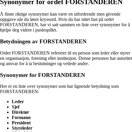
Synonymer for ordet FORSTANDEREN
Å finne riktige synonymer kan være en utfordrende men givende
oppgave når du løser kryssord. Hvis du har sittet fast på ordet
FORSTANDEREN, har vi satt sammen en liste over synonymer for å
hjelpe deg videre i puslespillet.
Betydningen av FORSTANDEREN
Ordet FORSTANDEREN refererer til en person som leder eller styrer
en organisasjon, forening eller institusjon. Denne personen har autoritet
og ansvar for å ta beslutninger og veilede andre.
Synonymer for FORSTANDEREN
Her er en liste over synonymer som har lignende betydning som
FORSTANDEREN:
Leder
Sjef
Direktør
Formann
President
Styreleder