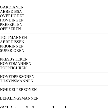
GARDIANEN
ABBEDISSA
OVERHODET
HØVDINGEN
PREFEKTEN
OFFISEREN
TOPPMANNEN
ABBEDISSEN
PRIORINNEN
SUPERIOREN
PRESBYTEREN
HOVEDMANNEN
TOPPFIGUREN
HOVEDPERSONEN
TILSYNSMANNEN
NØKKELPERSONEN
BEFALINGSMANNEN