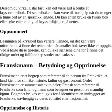
Dersom du virkelig står fast, kan det være lurt å bruke et
kryssordordbok. Disse ordbøkene kan være til stor hjelp når du trenger
å finne ord av en spesifikk lengde. Du kan enten bruke en fysisk bok
eller søke etter en digital kryssordhjelper på nettet.
Oppsummert
Løsningen på kryssord kan variere i lengde, og det kan være
utfordrende å finne det rette ordet når antallet bokstaver ikke er oppgitt.
Ved å følge disse tipsene, kan du øke sjansene dine for å finne det
riktige ordet og fullføre kryssordet med suksess.
Franskmann – Betydning og Opprinnelse
Franskmann er et begrep som refererer til en person fra Frankrike, et
land kjent for sin rike historie, kultur og gastronomi. Ordet
Franskmann er sammensatt av to deler; Fransk som refererer til
Frankrike som land, og mann som betegner en person av mannlig
kjønn. Begrepet brukes vanligvis for å identifisere en innbygger av
Frankrike, uavhengig av deres etnisitet eller nasjonalitet.
Opprinnelse og Historie