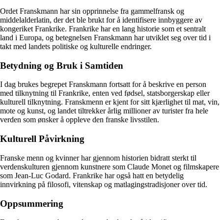
Ordet Franskmann har sin opprinnelse fra gammelfransk og
middelalderlatin, der det ble brukt for å identifisere innbyggere av
kongeriket Frankrike. Frankrike har en lang historie som et sentralt
land i Europa, og betegnelsen Franskmann har utviklet seg over tid i
takt med landets politiske og kulturelle endringer.
Betydning og Bruk i Samtiden
I dag brukes begrepet Franskmann fortsatt for å beskrive en person
med tilknytning til Frankrike, enten ved fødsel, statsborgerskap eller
kulturell tilknytning. Franskmenn er kjent for sitt kjærlighet til mat, vin,
mote og kunst, og landet tiltrekker årlig millioner av turister fra hele
verden som ønsker å oppleve den franske livsstilen.
Kulturell Påvirkning
Franske menn og kvinner har gjennom historien bidratt sterkt til
verdenskulturen gjennom kunstnere som Claude Monet og filmskapere
som Jean-Luc Godard. Frankrike har også hatt en betydelig
innvirkning på filosofi, vitenskap og matlagingstradisjoner over tid.
Oppsummering