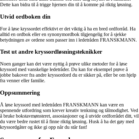
Dette kan bidra til å trigge hjernen din til å komme på riktig løsning.
Utvid ordboken din
For å løse kryssordet effektivt er det viktig å ha en bred ordforråd. Ha
alltid en ordbok eller en synonymordbok tilgjengelig for å sjekke
betydningen av ordene som passer inn i ledetråden FRANSKMANN.
Test ut andre kryssordløsningsteknikker
Noen ganger kan det være nyttig å prøve ulike metoder for å løse
kryssord med vanskelige ledetråder. Du kan for eksempel prøve å
jobbe bakover fra andre kryssordord du er sikker på, eller be om hjelp
fra venner eller familie.
Oppsummering
Å løse kryssord med ledetråden FRANSKMANN kan være en
spennende utfordring som krever kreativ tenkning og tålmodighet. Ved
å bruke bokstavmønsteret, assosiasjoner og å utvide ordforrådet ditt, vil
du være bedre rustet til å finne riktig løsning. Husk å ha det gøy med
kryssordgåter og ikke gi opp når du står fast!