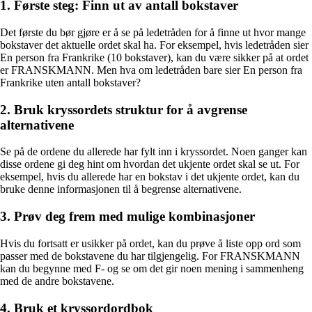
1. Første steg: Finn ut av antall bokstaver
Det første du bør gjøre er å se på ledetråden for å finne ut hvor mange
bokstaver det aktuelle ordet skal ha. For eksempel, hvis ledetråden sier
En person fra Frankrike (10 bokstaver), kan du være sikker på at ordet
er FRANSKMANN. Men hva om ledetråden bare sier En person fra
Frankrike uten antall bokstaver?
2. Bruk kryssordets struktur for å avgrense
alternativene
Se på de ordene du allerede har fylt inn i kryssordet. Noen ganger kan
disse ordene gi deg hint om hvordan det ukjente ordet skal se ut. For
eksempel, hvis du allerede har en bokstav i det ukjente ordet, kan du
bruke denne informasjonen til å begrense alternativene.
3. Prøv deg frem med mulige kombinasjoner
Hvis du fortsatt er usikker på ordet, kan du prøve å liste opp ord som
passer med de bokstavene du har tilgjengelig. For FRANSKMANN
kan du begynne med F- og se om det gir noen mening i sammenheng
med de andre bokstavene.
4. Bruk et kryssordordbok