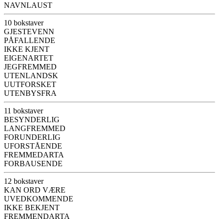
NAVNLAUST
10 bokstaver
GJESTEVENN
PÅFALLENDE
IKKE KJENT
EIGENARTET
JEGFREMMED
UTENLANDSK
UUTFORSKET
UTENBYSFRA
11 bokstaver
BESYNDERLIG
LANGFREMMED
FORUNDERLIG
UFORSTÅENDE
FREMMEDARTA
FORBAUSENDE
12 bokstaver
KAN ORD VÆRE
UVEDKOMMENDE
IKKE BEKJENT
FREMMENDARTA