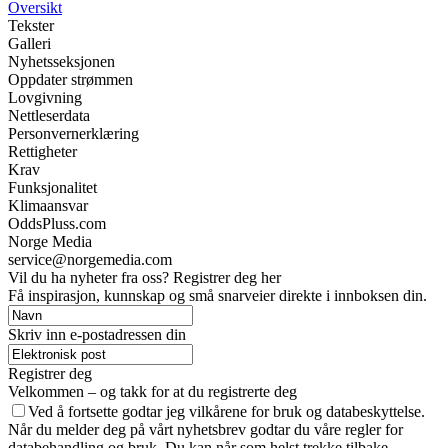
Oversikt
Tekster
Galleri
Nyhetsseksjonen
Oppdater strømmen
Lovgivning
Nettleserdata
Personvernerklæring
Rettigheter
Krav
Funksjonalitet
Klimaansvar
OddsPluss.com
Norge Media
service@norgemedia.com
Vil du ha nyheter fra oss? Registrer deg her
Få inspirasjon, kunnskap og små snarveier direkte i innboksen din.
Skriv inn e-postadressen din
Registrer deg
Velkommen – og takk for at du registrerte deg
Ved å fortsette godtar jeg vilkårene for bruk og databeskyttelse.
Når du melder deg på vårt nyhetsbrev godtar du våre regler for
databehandling og bruk. Du kan når som helst trekke tilbake