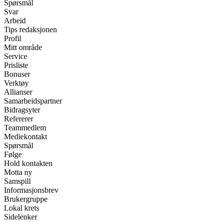
Spørsmål
Svar
Arbeid
Tips redaksjonen
Profil
Mitt område
Service
Prisliste
Bonuser
Verktøy
Allianser
Samarbeidspartner
Bidragsyter
Refererer
Teammedlem
Mediekontakt
Spørsmål
Følge
Hold kontakten
Motta ny
Samspill
Informasjonsbrev
Brukergruppe
Lokal krets
Sidelenker