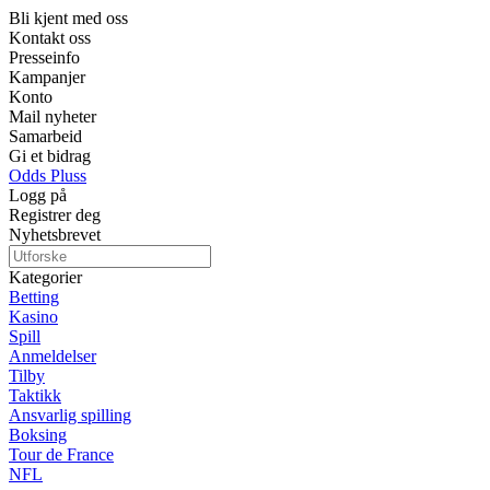
Bli kjent med oss
Kontakt oss
Presseinfo
Kampanjer
Konto
Mail nyheter
Samarbeid
Gi et bidrag
Odds Pluss
Logg på
Registrer deg
Nyhetsbrevet
Kategorier
Betting
Kasino
Spill
Anmeldelser
Tilby
Taktikk
Ansvarlig spilling
Boksing
Tour de France
NFL