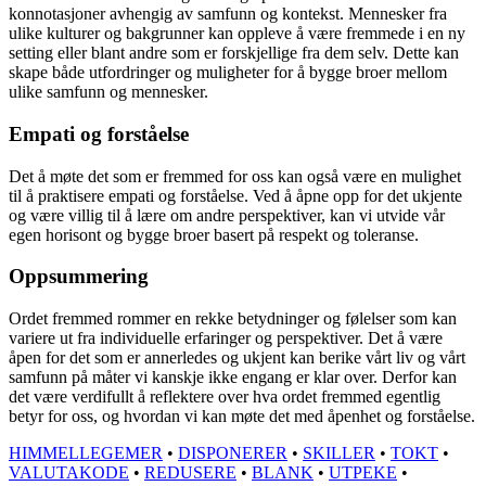
konnotasjoner avhengig av samfunn og kontekst. Mennesker fra
ulike kulturer og bakgrunner kan oppleve å være fremmede i en ny
setting eller blant andre som er forskjellige fra dem selv. Dette kan
skape både utfordringer og muligheter for å bygge broer mellom
ulike samfunn og mennesker.
Empati og forståelse
Det å møte det som er fremmed for oss kan også være en mulighet
til å praktisere empati og forståelse. Ved å åpne opp for det ukjente
og være villig til å lære om andre perspektiver, kan vi utvide vår
egen horisont og bygge broer basert på respekt og toleranse.
Oppsummering
Ordet fremmed rommer en rekke betydninger og følelser som kan
variere ut fra individuelle erfaringer og perspektiver. Det å være
åpen for det som er annerledes og ukjent kan berike vårt liv og vårt
samfunn på måter vi kanskje ikke engang er klar over. Derfor kan
det være verdifullt å reflektere over hva ordet fremmed egentlig
betyr for oss, og hvordan vi kan møte det med åpenhet og forståelse.
HIMMELLEGEMER
•
DISPONERER
•
SKILLER
•
TOKT
•
VALUTAKODE
•
REDUSERE
•
BLANK
•
UTPEKE
•