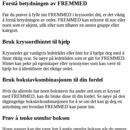
Forstå betydningen av FREMMED
Før du prøver å fylle inn FREMMED i kryssordet ditt, er det viktig
å forstå betydningen av ordet. FREMMED kan referere til noe eller
noen som er ukjent, ulik eller som tilhører en annen gruppe eller
kategori.
Bruk kryssordhintet til hjelp
Kryssordet gir vanligvis ledetråder eller hint for å hjelpe deg med å
finne riktig svar. Se nøye på ledetråden som er gitt for FREMMED.
Hintet kan peke på egenskaper eller synonymer som kan være til
hjelp for å identifisere det riktige ordet.
Bruk bokstavkombinasjonen til din fordel
Hvis du allerede har noen bokstaver fra andre ord som er krysset
med FREMMED, kan du bruke disse til din fordel. Se nøye på den
tilgjengelige bokstavkombinasjonen for å se om det kan gi deg en
antydning om hvordan FREMMED kan passe inn.
Prøv å tenke utenfor boksen
Noen ganger kan det være lurt å tenke utenfor boksen når du prøver