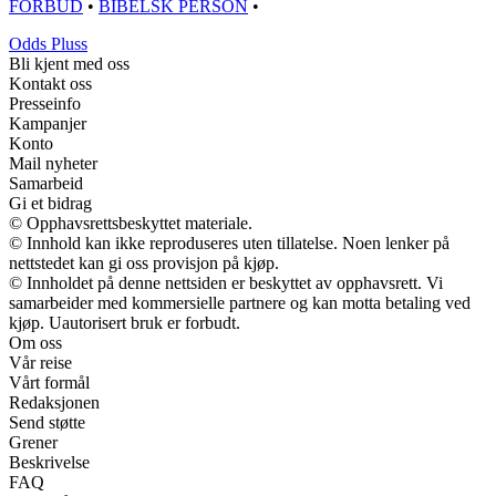
FORBUD
•
BIBELSK PERSON
•
Odds Pluss
Bli kjent med oss
Kontakt oss
Presseinfo
Kampanjer
Konto
Mail nyheter
Samarbeid
Gi et bidrag
© Opphavsrettsbeskyttet materiale.
© Innhold kan ikke reproduseres uten tillatelse. Noen lenker på
nettstedet kan gi oss provisjon på kjøp.
© Innholdet på denne nettsiden er beskyttet av opphavsrett. Vi
samarbeider med kommersielle partnere og kan motta betaling ved
kjøp. Uautorisert bruk er forbudt.
Om oss
Vår reise
Vårt formål
Redaksjonen
Send støtte
Grener
Beskrivelse
FAQ