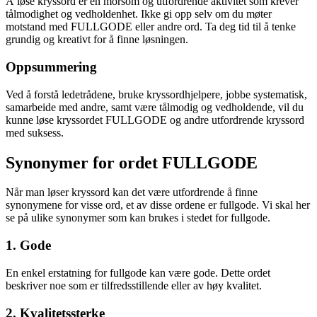
Å løse kryssord er en morsom og utfordrende aktivitet som krever
tålmodighet og vedholdenhet. Ikke gi opp selv om du møter
motstand med FULLGODE eller andre ord. Ta deg tid til å tenke
grundig og kreativt for å finne løsningen.
Oppsummering
Ved å forstå ledetrådene, bruke kryssordhjelpere, jobbe systematisk,
samarbeide med andre, samt være tålmodig og vedholdende, vil du
kunne løse kryssordet FULLGODE og andre utfordrende kryssord
med suksess.
Synonymer for ordet FULLGODE
Når man løser kryssord kan det være utfordrende å finne
synonymene for visse ord, et av disse ordene er fullgode. Vi skal her
se på ulike synonymer som kan brukes i stedet for fullgode.
1. Gode
En enkel erstatning for fullgode kan være gode. Dette ordet
beskriver noe som er tilfredsstillende eller av høy kvalitet.
2. Kvalitetssterke