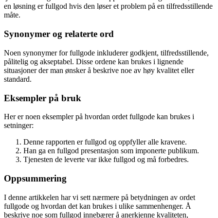
en løsning er fullgod hvis den løser et problem på en tilfredsstillende
måte.
Synonymer og relaterte ord
Noen synonymer for fullgode inkluderer godkjent, tilfredsstillende,
pålitelig og akseptabel. Disse ordene kan brukes i lignende
situasjoner der man ønsker å beskrive noe av høy kvalitet eller
standard.
Eksempler på bruk
Her er noen eksempler på hvordan ordet fullgode kan brukes i
setninger:
Denne rapporten er fullgod og oppfyller alle kravene.
Han ga en fullgod presentasjon som imponerte publikum.
Tjenesten de leverte var ikke fullgod og må forbedres.
Oppsummering
I denne artikkelen har vi sett nærmere på betydningen av ordet
fullgode og hvordan det kan brukes i ulike sammenhenger. Å
beskrive noe som fullgod innebærer å anerkjenne kvaliteten,