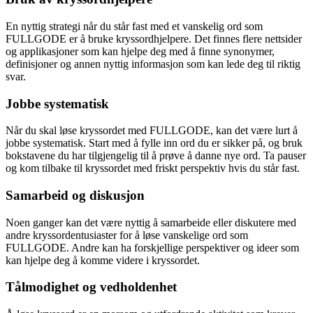
En nyttig strategi når du står fast med et vanskelig ord som
FULLGODE er å bruke kryssordhjelpere. Det finnes flere nettsider
og applikasjoner som kan hjelpe deg med å finne synonymer,
definisjoner og annen nyttig informasjon som kan lede deg til riktig
svar.
Jobbe systematisk
Når du skal løse kryssordet med FULLGODE, kan det være lurt å
jobbe systematisk. Start med å fylle inn ord du er sikker på, og bruk
bokstavene du har tilgjengelig til å prøve å danne nye ord. Ta pauser
og kom tilbake til kryssordet med friskt perspektiv hvis du står fast.
Samarbeid og diskusjon
Noen ganger kan det være nyttig å samarbeide eller diskutere med
andre kryssordentusiaster for å løse vanskelige ord som
FULLGODE. Andre kan ha forskjellige perspektiver og ideer som
kan hjelpe deg å komme videre i kryssordet.
Tålmodighet og vedholdenhet