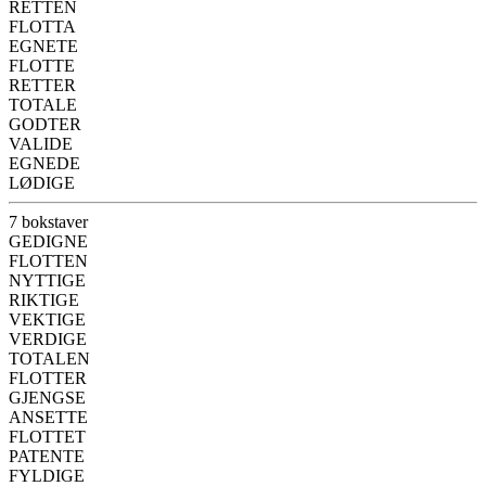
RETTEN
FLOTTA
EGNETE
FLOTTE
RETTER
TOTALE
GODTER
VALIDE
EGNEDE
LØDIGE
7 bokstaver
GEDIGNE
FLOTTEN
NYTTIGE
RIKTIGE
VEKTIGE
VERDIGE
TOTALEN
FLOTTER
GJENGSE
ANSETTE
FLOTTET
PATENTE
FYLDIGE