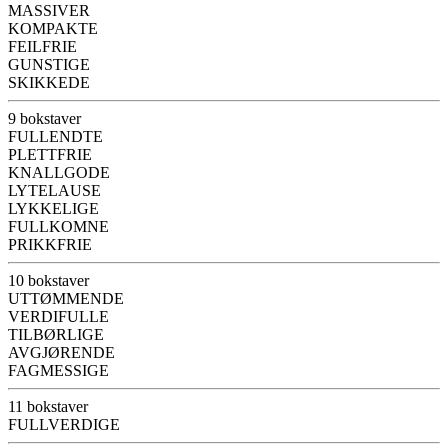
MASSIVER
KOMPAKTE
FEILFRIE
GUNSTIGE
SKIKKEDE
9 bokstaver
FULLENDTE
PLETTFRIE
KNALLGODE
LYTELAUSE
LYKKELIGE
FULLKOMNE
PRIKKFRIE
10 bokstaver
UTTØMMENDE
VERDIFULLE
TILBØRLIGE
AVGJØRENDE
FAGMESSIGE
11 bokstaver
FULLVERDIGE