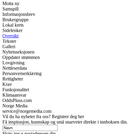
Motta ny
Samspill
Informasjonsbrev
Brukergruppe
Lokal krets
Sidelenker
Oversikt
Tekster
Galleri
Nyhetsseksjonen
Oppdater strømmen
Lovgivning
Nettleserdata
Personvernerklæring
Rettigheter
Krav
Funksjonalitet
Klimaansvar
OddsPluss.com
Norge Media
service@norgemedia.com
Vil du ha nyheter fra oss? Registrer deg her
Få inspirasjon, kunnskap og små snarveier direkte i innboksen din.
Skriv inn e-postadressen din