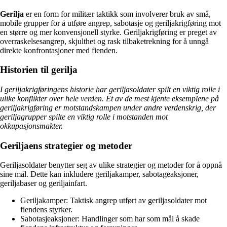
Gerilja
er en form for militær taktikk som involverer bruk av små,
mobile grupper for å utføre angrep, sabotasje og geriljakrigføring mot
en større og mer konvensjonell styrke. Geriljakrigføring er preget av
overraskelsesangrep, skjulthet og rask tilbaketrekning for å unngå
direkte konfrontasjoner med fienden.
Historien til gerilja
I geriljakrigføringens historie har geriljasoldater spilt en viktig rolle i
ulike konflikter over hele verden. Et av de mest kjente eksemplene på
geriljakrigføring er motstandskampen under andre verdenskrig, der
geriljagrupper spilte en viktig rolle i motstanden mot
okkupasjonsmakter.
Geriljaens strategier og metoder
Geriljasoldater benytter seg av ulike strategier og metoder for å oppnå
sine mål. Dette kan inkludere geriljakamper, sabotageaksjoner,
geriljabaser og geriljainfart.
Geriljakamper: Taktisk angrep utført av geriljasoldater mot
fiendens styrker.
Sabotasjeaksjoner: Handlinger som har som mål å skade