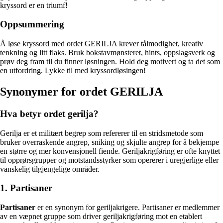
kryssord er en triumf!
Oppsummering
Å løse kryssord med ordet GERILJA krever tålmodighet, kreativ
tenkning og litt flaks. Bruk bokstavmønsteret, hints, oppslagsverk og
prøv deg fram til du finner løsningen. Hold deg motivert og ta det som
en utfordring. Lykke til med kryssordløsingen!
Synonymer for ordet GERILJA
Hva betyr ordet gerilja?
Gerilja er et militært begrep som refererer til en stridsmetode som
bruker overraskende angrep, sniking og skjulte angrep for å bekjempe
en større og mer konvensjonell fiende. Geriljakrigføring er ofte knyttet
til opprørsgrupper og motstandsstyrker som opererer i uregjerlige eller
vanskelig tilgjengelige områder.
1. Partisaner
Partisaner
er en synonym for geriljakrigere. Partisaner er medlemmer
av en væpnet gruppe som driver geriljakrigføring mot en etablert