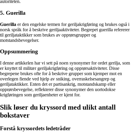
autoriteten.
5. Guerilla
Guerilla
er den engelske termen for geriljakrigføring og brukes også i
norsk språk for å beskrive geriljaaktiviteter. Begrepet guerilla refererer
til geriljataktikker som brukes av opprørsgrupper og
motstandsbevegelser.
Oppsummering
I denne artikkelen har vi sett på noen synonymer for ordet gerilja, som
er knyttet til militær geriljakrigføring og opprørsaktiviteter. Disse
begrepene brukes ofte for å beskrive grupper som kjemper mot en
overlegen fiende ved hjelp av sniking, overraskelsesangrep og
geriljataktikker. Enten det er partisankrig, motstandskamp eller
opprørsbevegelse, reflekterer disse synonymer den uortodokse
krigføringen som geriljaenheter er kjent for.
Slik løser du kryssord med ulikt antall
bokstaver
Forstå kryssordets ledetråder