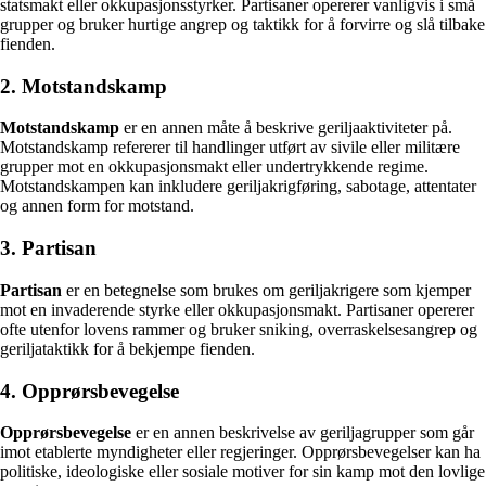
statsmakt eller okkupasjonsstyrker. Partisaner opererer vanligvis i små
grupper og bruker hurtige angrep og taktikk for å forvirre og slå tilbake
fienden.
2. Motstandskamp
Motstandskamp
er en annen måte å beskrive geriljaaktiviteter på.
Motstandskamp refererer til handlinger utført av sivile eller militære
grupper mot en okkupasjonsmakt eller undertrykkende regime.
Motstandskampen kan inkludere geriljakrigføring, sabotage, attentater
og annen form for motstand.
3. Partisan
Partisan
er en betegnelse som brukes om geriljakrigere som kjemper
mot en invaderende styrke eller okkupasjonsmakt. Partisaner opererer
ofte utenfor lovens rammer og bruker sniking, overraskelsesangrep og
geriljataktikk for å bekjempe fienden.
4. Opprørsbevegelse
Opprørsbevegelse
er en annen beskrivelse av geriljagrupper som går
imot etablerte myndigheter eller regjeringer. Opprørsbevegelser kan ha
politiske, ideologiske eller sosiale motiver for sin kamp mot den lovlige