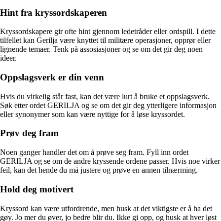
Hint fra kryssordskaperen
Kryssordskapere gir ofte hint gjennom ledetråder eller ordspill. I dette
tilfellet kan Gerilja være knyttet til militære operasjoner, opprør eller
lignende temaer. Tenk på assosiasjoner og se om det gir deg noen
ideer.
Oppslagsverk er din venn
Hvis du virkelig står fast, kan det være lurt å bruke et oppslagsverk.
Søk etter ordet GERILJA og se om det gir deg ytterligere informasjon
eller synonymer som kan være nyttige for å løse kryssordet.
Prøv deg fram
Noen ganger handler det om å prøve seg fram. Fyll inn ordet
GERILJA og se om de andre kryssende ordene passer. Hvis noe virker
feil, kan det hende du må justere og prøve en annen tilnærming.
Hold deg motivert
Kryssord kan være utfordrende, men husk at det viktigste er å ha det
gøy. Jo mer du øver, jo bedre blir du. Ikke gi opp, og husk at hver løst