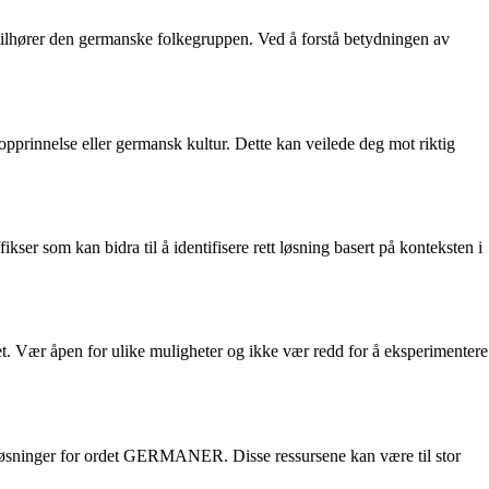
 tilhører den germanske folkegruppen. Ved å forstå betydningen av
 opprinnelse eller germansk kultur. Dette kan veilede deg mot riktig
ser som kan bidra til å identifisere rett løsning basert på konteksten i
et. Vær åpen for ulike muligheter og ikke vær redd for å eksperimentere
ige løsninger for ordet GERMANER. Disse ressursene kan være til stor