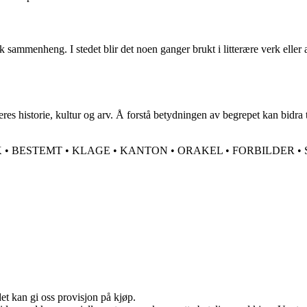
k sammenheng. I stedet blir det noen ganger brukt i litterære verk eller 
es historie, kultur og arv. Å forstå betydningen av begrepet kan bidra ti
K
•
BESTEMT
•
KLAGE
•
KANTON
•
ORAKEL
•
FORBILDER
•
et kan gi oss provisjon på kjøp.