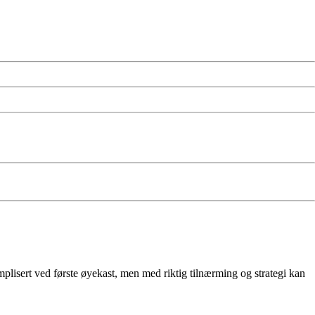
sert ved første øyekast, men med riktig tilnærming og strategi kan