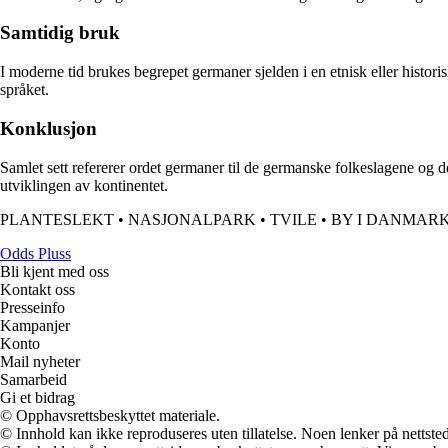
Samtidig bruk
I moderne tid brukes begrepet germaner sjelden i en etnisk eller historis
språket.
Konklusjon
Samlet sett refererer ordet germaner til de germanske folkeslagene og der
utviklingen av kontinentet.
PLANTESLEKT
•
NASJONALPARK
•
TVILE
•
BY I DANMAR
Odds Pluss
Bli kjent med oss
Kontakt oss
Presseinfo
Kampanjer
Konto
Mail nyheter
Samarbeid
Gi et bidrag
© Opphavsrettsbeskyttet materiale.
© Innhold kan ikke reproduseres uten tillatelse. Noen lenker på nettsted