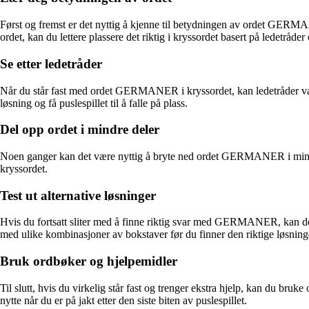
Først og fremst er det nyttig å kjenne til betydningen av ordet GERMAN
ordet, kan du lettere plassere det riktig i kryssordet basert på ledetråd
Se etter ledetråder
Når du står fast med ordet GERMANER i kryssordet, kan ledetråder være t
løsning og få puslespillet til å falle på plass.
Del opp ordet i mindre deler
Noen ganger kan det være nyttig å bryte ned ordet GERMANER i mindre dele
kryssordet.
Test ut alternative løsninger
Hvis du fortsatt sliter med å finne riktig svar med GERMANER, kan det 
med ulike kombinasjoner av bokstaver før du finner den riktige løsning
Bruk ordbøker og hjelpemidler
Til slutt, hvis du virkelig står fast og trenger ekstra hjelp, kan du br
nytte når du er på jakt etter den siste biten av puslespillet.