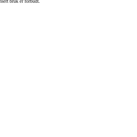
sert bruk er forbudt.