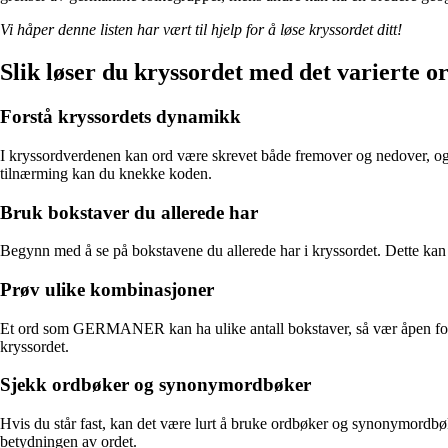
Vi håper denne listen har vært til hjelp for å løse kryssordet ditt!
Slik løser du kryssordet med det varier
Forstå kryssordets dynamikk
I kryssordverdenen kan ord være skrevet både fremover og nedover, og
tilnærming kan du knekke koden.
Bruk bokstaver du allerede har
Begynn med å se på bokstavene du allerede har i kryssordet. Dette kan
Prøv ulike kombinasjoner
Et ord som GERMANER kan ha ulike antall bokstaver, så vær åpen for å
kryssordet.
Sjekk ordbøker og synonymordbøker
Hvis du står fast, kan det være lurt å bruke ordbøker og synonymordbøk
betydningen av ordet.