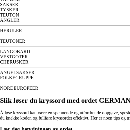
SAKSER
TYSKER
TEUTON
ANGLER
HERULER
TEUTONER
LANGOBARD
VESTGOTER
CHERUSKER
ANGELSAKSER
FOLKEGRUPPE
NORDEUROPEER
Slik løser du kryssord med ordet GERMA
Å løse kryssord kan være en spennende og utfordrende oppgave, spesie
du knekke koden og fullføre kryssordet effektivt. Her er noen tips o
Lær deg betydningen av ordet