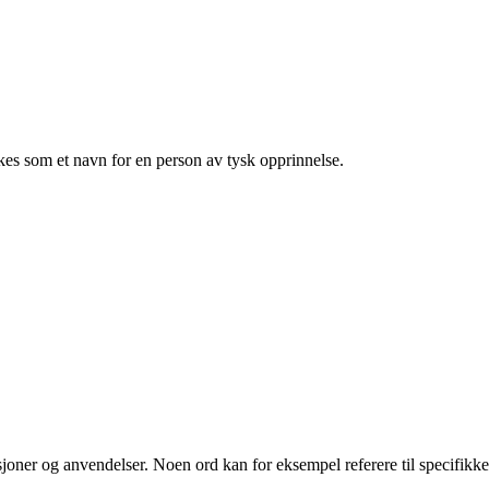
ukes som et navn for en person av tysk opprinnelse.
oner og anvendelser. Noen ord kan for eksempel referere til specifikke