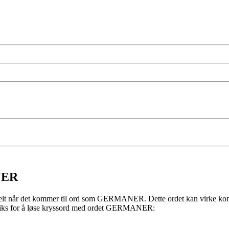
NER
lt når det kommer til ord som GERMANER. Dette ordet kan virke kompli
g triks for å løse kryssord med ordet GERMANER: