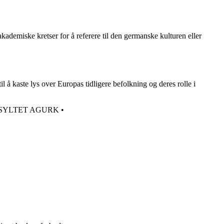
akademiske kretser for å referere til den germanske kulturen eller
l å kaste lys over Europas tidligere befolkning og deres rolle i
SYLTET AGURK
•