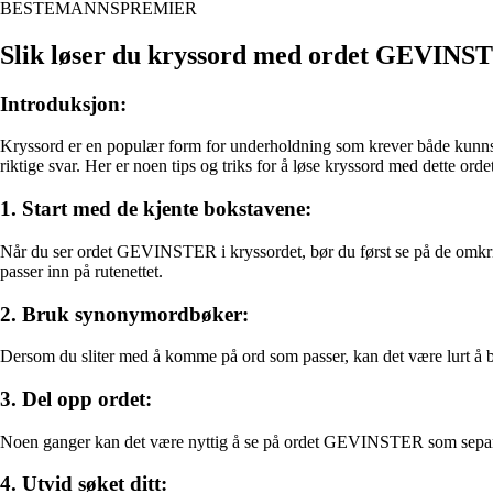
BESTEMANNSPREMIER
Slik løser du kryssord med ordet GEVINS
Introduksjon:
Kryssord er en populær form for underholdning som krever både kunnska
riktige svar. Her er noen tips og triks for å løse kryssord med dette orde
1. Start med de kjente bokstavene:
Når du ser ordet GEVINSTER i kryssordet, bør du først se på de omkri
passer inn på rutenettet.
2. Bruk synonymordbøker:
Dersom du sliter med å komme på ord som passer, kan det være lurt 
3. Del opp ordet:
Noen ganger kan det være nyttig å se på ordet GEVINSTER som separate 
4. Utvid søket ditt: