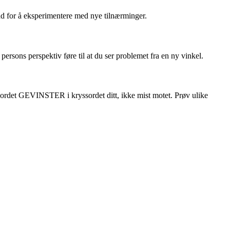
dd for å eksperimentere med nye tilnærminger.
ersons perspektiv føre til at du ser problemet fra en ny vinkel.
å ordet GEVINSTER i kryssordet ditt, ikke mist motet. Prøv ulike