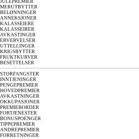
JULEPREMIER
MERUTBYTTER
BELØNNINGER
ANNEKSJONER
KALASSEIERE
KALASSEIRER
AVKASTINGER
ERVERVELSER
UTTELLINGER
KRIGSBYTTER
FRUKTKURVER
BESETTELSER
STORFANGSTER
INNTJENINGER
PENGEPREMIER
HOVEDPREMIER
AVKASTNINGER
OKKUPASJONER
PREMIEBORDER
FORTJENESTER
BONUSPOENGER
TIPPEPREMIER
ANDREPREMIER
FORRETNINGER