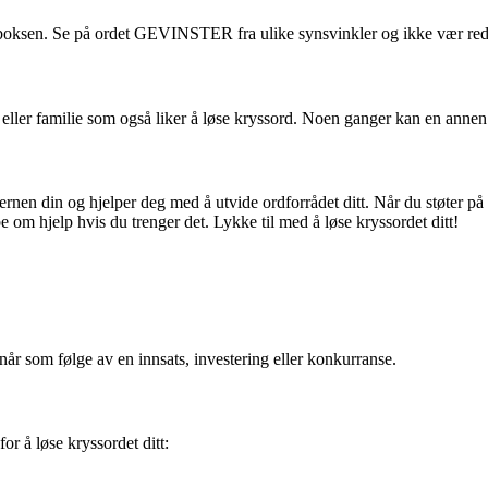
for boksen. Se på ordet GEVINSTER fra ulike synsvinkler og ikke vær re
eller familie som også liker å løse kryssord. Noen ganger kan en annen p
rnen din og hjelper deg med å utvide ordforrådet ditt. Når du støter p
m hjelp hvis du trenger det. Lykke til med å løse kryssordet ditt!
pnår som følge av en innsats, investering eller konkurranse.
r å løse kryssordet ditt: