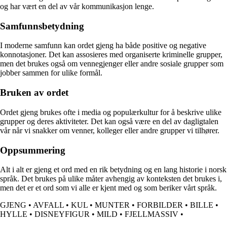
og har vært en del av vår kommunikasjon lenge.
Samfunnsbetydning
I moderne samfunn kan ordet gjeng ha både positive og negative
konnotasjoner. Det kan assosieres med organiserte kriminelle grupper,
men det brukes også om vennegjenger eller andre sosiale grupper som
jobber sammen for ulike formål.
Bruken av ordet
Ordet gjeng brukes ofte i media og populærkultur for å beskrive ulike
grupper og deres aktiviteter. Det kan også være en del av dagligtalen
vår når vi snakker om venner, kolleger eller andre grupper vi tilhører.
Oppsummering
Alt i alt er gjeng et ord med en rik betydning og en lang historie i norsk
språk. Det brukes på ulike måter avhengig av konteksten det brukes i,
men det er et ord som vi alle er kjent med og som beriker vårt språk.
GJENG
•
AVFALL
•
KUL
•
MUNTER
•
FORBILDER
•
BILLE
•
HYLLE
•
DISNEYFIGUR
•
MILD
•
FJELLMASSIV
•