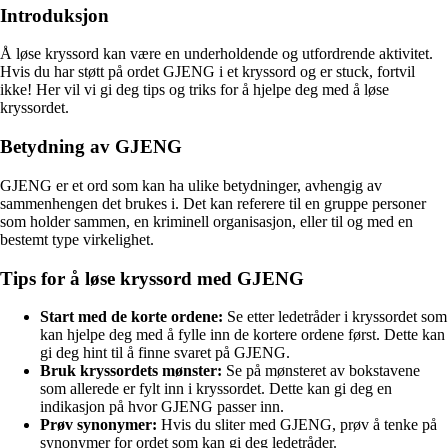
Introduksjon
Å løse kryssord kan være en underholdende og utfordrende aktivitet.
Hvis du har støtt på ordet GJENG i et kryssord og er stuck, fortvil
ikke! Her vil vi gi deg tips og triks for å hjelpe deg med å løse
kryssordet.
Betydning av GJENG
GJENG er et ord som kan ha ulike betydninger, avhengig av
sammenhengen det brukes i. Det kan referere til en gruppe personer
som holder sammen, en kriminell organisasjon, eller til og med en
bestemt type virkelighet.
Tips for å løse kryssord med GJENG
Start med de korte ordene:
Se etter ledetråder i kryssordet som
kan hjelpe deg med å fylle inn de kortere ordene først. Dette kan
gi deg hint til å finne svaret på GJENG.
Bruk kryssordets mønster:
Se på mønsteret av bokstavene
som allerede er fylt inn i kryssordet. Dette kan gi deg en
indikasjon på hvor GJENG passer inn.
Prøv synonymer:
Hvis du sliter med GJENG, prøv å tenke på
synonymer for ordet som kan gi deg ledetråder.