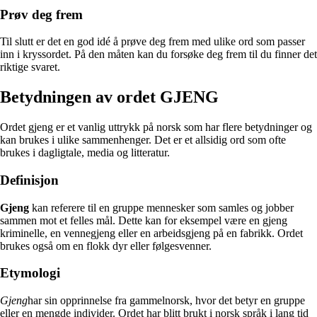
Prøv deg frem
Til slutt er det en god idé å prøve deg frem med ulike ord som passer
inn i kryssordet. På den måten kan du forsøke deg frem til du finner det
riktige svaret.
Betydningen av ordet GJENG
Ordet gjeng er et vanlig uttrykk på norsk som har flere betydninger og
kan brukes i ulike sammenhenger. Det er et allsidig ord som ofte
brukes i dagligtale, media og litteratur.
Definisjon
Gjeng
kan referere til en gruppe mennesker som samles og jobber
sammen mot et felles mål. Dette kan for eksempel være en gjeng
kriminelle, en vennegjeng eller en arbeidsgjeng på en fabrikk. Ordet
brukes også om en flokk dyr eller følgesvenner.
Etymologi
Gjeng
har sin opprinnelse fra gammelnorsk, hvor det betyr en gruppe
eller en mengde individer. Ordet har blitt brukt i norsk språk i lang tid