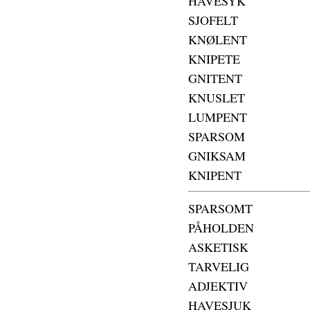
HAVESYK
SJOFELT
KNØLENT
KNIPETE
GNITENT
KNUSLET
LUMPENT
SPARSOM
GNIKSAM
KNIPENT
SPARSOMT
PÅHOLDEN
ASKETISK
TARVELIG
ADJEKTIV
HAVESJUK