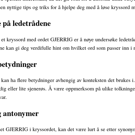
noen nyttige tips og triks for å hjelpe deg med å løse krysso
e på ledetrådene
øse et kryssord med ordet GJERRIG er å nøye undersøke ledetrå
ne kan gi deg verdifulle hint om hvilket ord som passer inn i r
 betydninger
an ha flere betydninger avhengig av konteksten det brukes i. 
ig eller lite sjenerøs. Å være oppmerksom på ulike tolkninge
var.
g antonymer
det GJERRIG i kryssordet, kan det være lurt å se etter synony