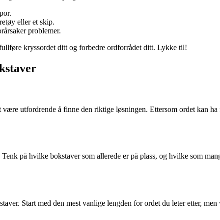
por.
etøy eller et skip.
orårsaker problemer.
øre kryssordet ditt og forbedre ordforrådet ditt. Lykke til!
okstaver
ære utfordrende å finne den riktige løsningen. Ettersom ordet kan ha fo
r. Tenk på hvilke bokstaver som allerede er på plass, og hvilke som man
kstaver. Start med den mest vanlige lengden for ordet du leter etter, men