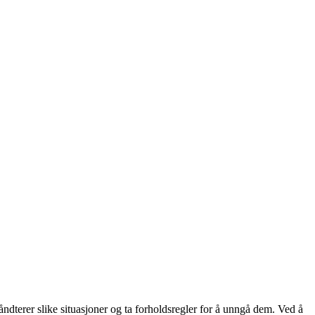
erer slike situasjoner og ta forholdsregler for å unngå dem. Ved å