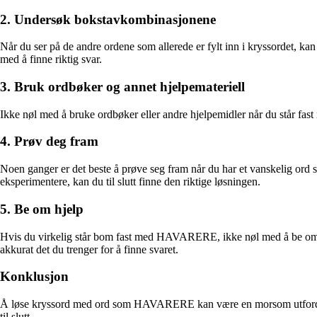
2. Undersøk bokstavkombinasjonene
Når du ser på de andre ordene som allerede er fylt inn i kryssordet,
med å finne riktig svar.
3. Bruk ordbøker og annet hjelpemateriell
Ikke nøl med å bruke ordbøker eller andre hjelpemidler når du står fa
4. Prøv deg fram
Noen ganger er det beste å prøve seg fram når du har et vanskelig o
eksperimentere, kan du til slutt finne den riktige løsningen.
5. Be om hjelp
Hvis du virkelig står bom fast med HAVARERE, ikke nøl med å be om hj
akkurat det du trenger for å finne svaret.
Konklusjon
Å løse kryssord med ord som HAVARERE kan være en morsom utfordring s
til slutt.