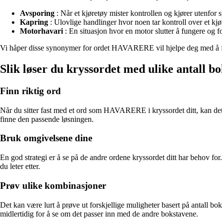
Avsporing
: Når et kjøretøy mister kontrollen og kjører utenfor s
Kapring
: Ulovlige handlinger hvor noen tar kontroll over et kjør
Motorhavari
: En situasjon hvor en motor slutter å fungere og f
Vi håper disse synonymer for ordet HAVARERE vil hjelpe deg med å fullf
Slik løser du kryssordet med ulike antall b
Finn riktig ord
Når du sitter fast med et ord som HAVARERE i kryssordet ditt, kan det v
finne den passende løsningen.
Bruk omgivelsene dine
En god strategi er å se på de andre ordene kryssordet ditt har behov fo
du leter etter.
Prøv ulike kombinasjoner
Det kan være lurt å prøve ut forskjellige muligheter basert på antall bo
midlertidig for å se om det passer inn med de andre bokstavene.