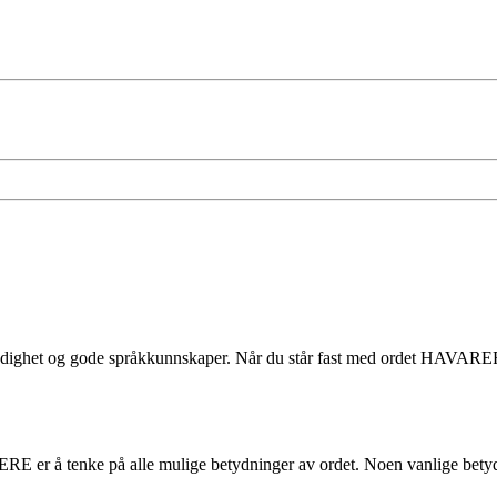
ighet og gode språkkunnskaper. Når du står fast med ordet HAVARERE, 
ERE er å tenke på alle mulige betydninger av ordet. Noen vanlige bet