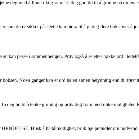
elpe deg med å finne riktig svar. Ta deg god tid til å grunne på ordene o
 som du er sikker på. Dette kan bidra til å gi deg flere bokstaver å j
d som kan passe i sammenhengen. Prøv også å se etter nøkkelord i ledet
ksen. Noen ganger kan et ord ha en annen betydning enn du først tror, 
g. Ta deg tid til å tenke grundig og prøv deg fram med ulike muligheter. 
rdet HENDELSE. Husk å ha tålmodighet, bruk hjelpemidler om nødvendig,