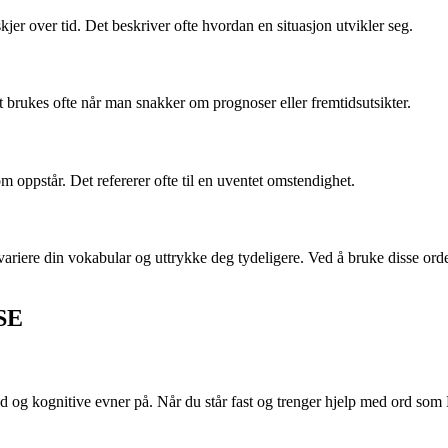
skjer over tid. Det beskriver ofte hvordan en situasjon utvikler seg.
et brukes ofte når man snakker om prognoser eller fremtidsutsikter.
om oppstår. Det refererer ofte til en uventet omstendighet.
å variere din vokabular og uttrykke deg tydeligere. Ved å bruke disse 
LSE
 og kognitive evner på. Når du står fast og trenger hjelp med ord som 