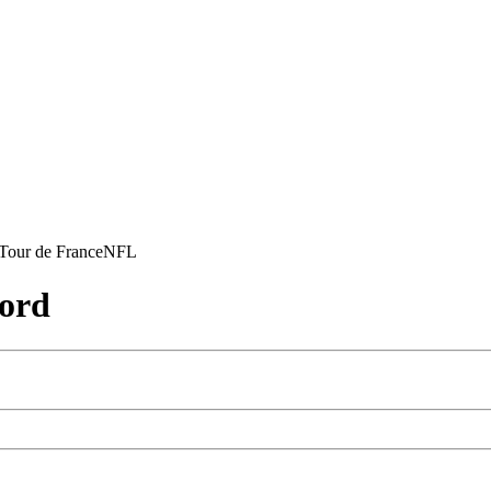
Tour de France
NFL
ord