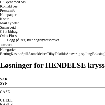
Bli kjent med oss
Kontakt oss
Presseinfo
Kampanjer
Konto
Mail nyheter
Samarbeid
Gi et bidrag
Odds Pluss
Logg på
Registrer deg
Nyhetsbrevet
Kategorier
Betting
Kasino
Spill
Anmeldelser
Tilby
Taktikk
Ansvarlig spilling
Boksing
Løsninger for HENDELSE kryss
SAK
SYN
CASE
UHELL
KASUS