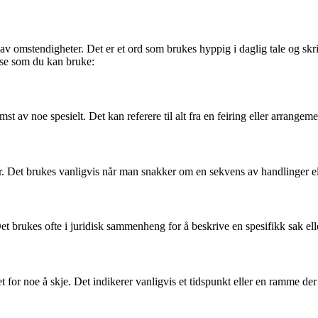
løp av omstendigheter. Det er et ord som brukes hyppig i daglig tale og s
lse som du kan bruke:
t av noe spesielt. Det kan referere til alt fra en feiring eller arrangemen
ser. Det brukes vanligvis når man snakker om en sekvens av handlinger el
 Det brukes ofte i juridisk sammenheng for å beskrive en spesifikk sak el
et for noe å skje. Det indikerer vanligvis et tidspunkt eller en ramme der