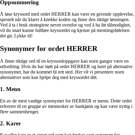
Oppsummering
Å løse kryssord med ordet HERRER kan være en givende opplevelse,
spesielt når du klarer å knekke koden og finne den riktige løsningen.
Ved å ta i bruk strategiene nevnt ovenfor og ved å ha litt tålmodighet,
vil du snart kunne fullføre kryssordet og kjenne på mestringsfølelsen
det gir. Lykke til!
Synonymer for ordet HERRER
Å finne riktige ord til en kryssordoppgave kan noen ganger være en
utfordring. Hvis du har støtt på ordet HERRER og lurer på alternative
synonymer, har du kommet til rett sted. Her vil vi presentere noen
alternativer som kan hjelpe deg med kryssordet ditt.
1. Menn
En av de mest vanlige synonymer for HERRER er menn. Dette ordet
refererer til en gruppe av mennesker av hankjønn og kan være nyttig i
flere sammenhenger.
2. Karer
Kar eller kare er et annet ord som kan brukes som synonym for