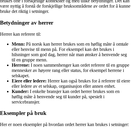
brukes ofte i forskjellige kontekster og med ulike betydninger. Det kan
være nyttig å forstå de forskjellige bruksområdene av ordet for å kunne
bruke det riktig i setninger.
Betydninger av herrer
Herrer kan referere til:
Menn:
På norsk kan herrer brukes som en høflig måte å omtale
eller henvise til menn på. For eksempel kan det brukes i
hilsninger som god dag, herrer når man ønsker å henvende seg
til en gruppe menn.
Herrene:
I noen sammenhenger kan ordet referere til en gruppe
mennesker av høyere rang eller status, for eksempel herrene i
selskapet.
Eiere eller ledere:
Herrer kan også brukes for å referere til eiere
eller ledere av et selskap, organisasjon eller annen enhet.
Kunder:
I enkelte bransjer kan ordet herrer brukes som en
høflig måte å henvende seg til kunder på, spesielt i
servicebransjer.
Eksempler på bruk
Her er noen eksempler på hvordan ordet herrer kan brukes i setninger: