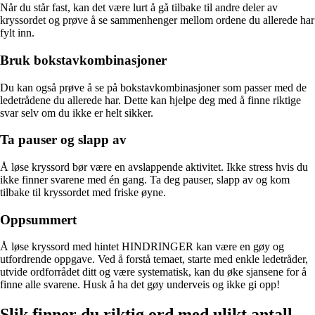
Når du står fast, kan det være lurt å gå tilbake til andre deler av
kryssordet og prøve å se sammenhenger mellom ordene du allerede har
fylt inn.
Bruk bokstavkombinasjoner
Du kan også prøve å se på bokstavkombinasjoner som passer med de
ledetrådene du allerede har. Dette kan hjelpe deg med å finne riktige
svar selv om du ikke er helt sikker.
Ta pauser og slapp av
Å løse kryssord bør være en avslappende aktivitet. Ikke stress hvis du
ikke finner svarene med én gang. Ta deg pauser, slapp av og kom
tilbake til kryssordet med friske øyne.
Oppsummert
Å løse kryssord med hintet HINDRINGER kan være en gøy og
utfordrende oppgave. Ved å forstå temaet, starte med enkle ledetråder,
utvide ordforrådet ditt og være systematisk, kan du øke sjansene for å
finne alle svarene. Husk å ha det gøy underveis og ikke gi opp!
Slik finner du riktig ord med ulikt antall