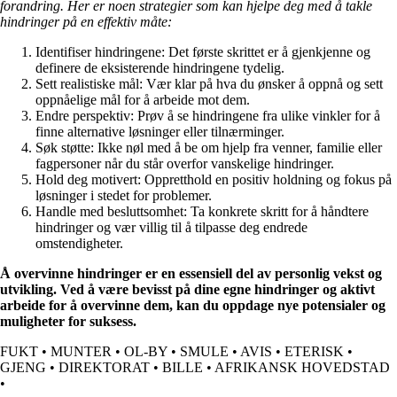
forandring. Her er noen strategier som kan hjelpe deg med å takle
hindringer på en effektiv måte:
Identifiser hindringene: Det første skrittet er å gjenkjenne og
definere de eksisterende hindringene tydelig.
Sett realistiske mål: Vær klar på hva du ønsker å oppnå og sett
oppnåelige mål for å arbeide mot dem.
Endre perspektiv: Prøv å se hindringene fra ulike vinkler for å
finne alternative løsninger eller tilnærminger.
Søk støtte: Ikke nøl med å be om hjelp fra venner, familie eller
fagpersoner når du står overfor vanskelige hindringer.
Hold deg motivert: Oppretthold en positiv holdning og fokus på
løsninger i stedet for problemer.
Handle med besluttsomhet: Ta konkrete skritt for å håndtere
hindringer og vær villig til å tilpasse deg endrede
omstendigheter.
Å overvinne hindringer er en essensiell del av personlig vekst og
utvikling. Ved å være bevisst på dine egne hindringer og aktivt
arbeide for å overvinne dem, kan du oppdage nye potensialer og
muligheter for suksess.
FUKT
•
MUNTER
•
OL-BY
•
SMULE
•
AVIS
•
ETERISK
•
GJENG
•
DIREKTORAT
•
BILLE
•
AFRIKANSK HOVEDSTAD
•