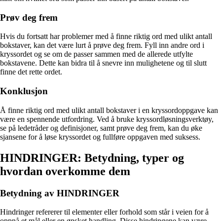
Prøv deg frem
Hvis du fortsatt har problemer med å finne riktig ord med ulikt antall
bokstaver, kan det være lurt å prøve deg frem. Fyll inn andre ord i
kryssordet og se om de passer sammen med de allerede utfylte
bokstavene. Dette kan bidra til å snevre inn mulighetene og til slutt
finne det rette ordet.
Konklusjon
Å finne riktig ord med ulikt antall bokstaver i en kryssordoppgave kan
være en spennende utfordring. Ved å bruke kryssordløsningsverktøy,
se på ledetråder og definisjoner, samt prøve deg frem, kan du øke
sjansene for å løse kryssordet og fullføre oppgaven med suksess.
HINDRINGER: Betydning, typer og
hvordan overkomme dem
Betydning av HINDRINGER
Hindringer refererer til elementer eller forhold som står i veien for å
oppnå et mål eller en ønsket handling. Disse hindringene kan være