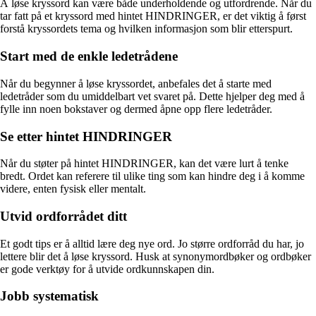
Å løse kryssord kan være både underholdende og utfordrende. Når du
tar fatt på et kryssord med hintet HINDRINGER, er det viktig å først
forstå kryssordets tema og hvilken informasjon som blir etterspurt.
Start med de enkle ledetrådene
Når du begynner å løse kryssordet, anbefales det å starte med
ledetråder som du umiddelbart vet svaret på. Dette hjelper deg med å
fylle inn noen bokstaver og dermed åpne opp flere ledetråder.
Se etter hintet HINDRINGER
Når du støter på hintet HINDRINGER, kan det være lurt å tenke
bredt. Ordet kan referere til ulike ting som kan hindre deg i å komme
videre, enten fysisk eller mentalt.
Utvid ordforrådet ditt
Et godt tips er å alltid lære deg nye ord. Jo større ordforråd du har, jo
lettere blir det å løse kryssord. Husk at synonymordbøker og ordbøker
er gode verktøy for å utvide ordkunnskapen din.
Jobb systematisk