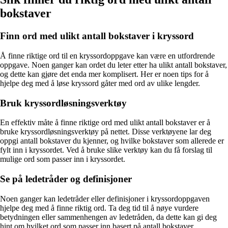
bokstaver
Finn ord med ulikt antall bokstaver i kryssord
Å finne riktige ord til en kryssordoppgave kan være en utfordrende
oppgave. Noen ganger kan ordet du leter etter ha ulikt antall bokstaver,
og dette kan gjøre det enda mer komplisert. Her er noen tips for å
hjelpe deg med å løse kryssord gåter med ord av ulike lengder.
Bruk kryssordløsningsverktøy
En effektiv måte å finne riktige ord med ulikt antall bokstaver er å
bruke kryssordløsningsverktøy på nettet. Disse verktøyene lar deg
oppgi antall bokstaver du kjenner, og hvilke bokstaver som allerede er
fylt inn i kryssordet. Ved å bruke slike verktøy kan du få forslag til
mulige ord som passer inn i kryssordet.
Se på ledetråder og definisjoner
Noen ganger kan ledetråder eller definisjoner i kryssordoppgaven
hjelpe deg med å finne riktig ord. Ta deg tid til å nøye vurdere
betydningen eller sammenhengen av ledetråden, da dette kan gi deg
hint om hvilket ord som passer inn basert på antall bokstaver.