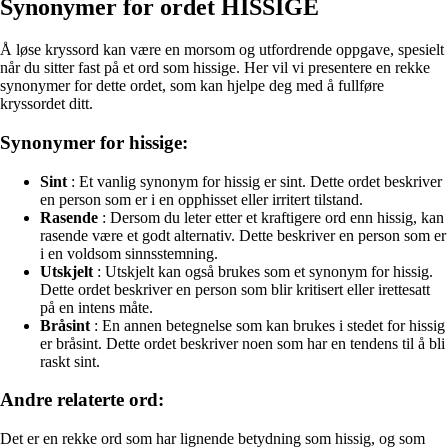
Synonymer for ordet HISSIGE
Å løse kryssord kan være en morsom og utfordrende oppgave, spesielt
når du sitter fast på et ord som hissige. Her vil vi presentere en rekke
synonymer for dette ordet, som kan hjelpe deg med å fullføre
kryssordet ditt.
Synonymer for hissige:
Sint
: Et vanlig synonym for hissig er sint. Dette ordet beskriver
en person som er i en opphisset eller irritert tilstand.
Rasende
: Dersom du leter etter et kraftigere ord enn hissig, kan
rasende være et godt alternativ. Dette beskriver en person som er
i en voldsom sinnsstemning.
Utskjelt
: Utskjelt kan også brukes som et synonym for hissig.
Dette ordet beskriver en person som blir kritisert eller irettesatt
på en intens måte.
Bråsint
: En annen betegnelse som kan brukes i stedet for hissig
er bråsint. Dette ordet beskriver noen som har en tendens til å bli
raskt sint.
Andre relaterte ord:
Det er en rekke ord som har lignende betydning som hissig, og som