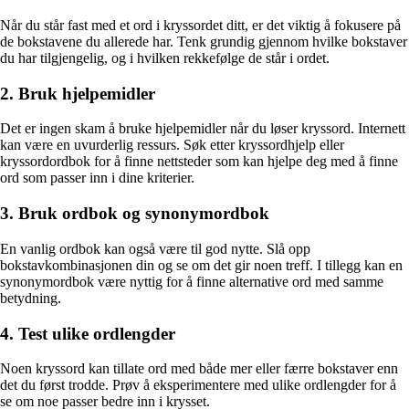
Når du står fast med et ord i kryssordet ditt, er det viktig å fokusere på
de bokstavene du allerede har. Tenk grundig gjennom hvilke bokstaver
du har tilgjengelig, og i hvilken rekkefølge de står i ordet.
2. Bruk hjelpemidler
Det er ingen skam å bruke hjelpemidler når du løser kryssord. Internett
kan være en uvurderlig ressurs. Søk etter kryssordhjelp eller
kryssordordbok for å finne nettsteder som kan hjelpe deg med å finne
ord som passer inn i dine kriterier.
3. Bruk ordbok og synonymordbok
En vanlig ordbok kan også være til god nytte. Slå opp
bokstavkombinasjonen din og se om det gir noen treff. I tillegg kan en
synonymordbok være nyttig for å finne alternative ord med samme
betydning.
4. Test ulike ordlengder
Noen kryssord kan tillate ord med både mer eller færre bokstaver enn
det du først trodde. Prøv å eksperimentere med ulike ordlengder for å
se om noe passer bedre inn i krysset.